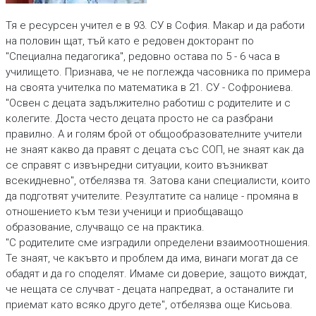
Тя е ресурсен учител е в 93. СУ в София. Макар и да работи
на половин щат, тъй като е редовен докторант по
"Специална педагогика", редовно остава по 5 - 6 часа в
училището. Признава, че не поглежда часовника по примера
на своята учителка по математика в 21. СУ - Софрониева.
"Освен с децата задължително работиш с родителите и с
колегите. Доста често децата просто не са разбрани
правилно. А и голям брой от общообразователните учители
не знаят какво да правят с децата със СОП, не знаят как да
се справят с извънредни ситуации, които възникват
всекидневно", отбелязва тя. Затова кани специалисти, които
да подготвят учителите. Резултатите са налице - промяна в
отношението към тези ученици и приобщаващо
образование, случващо се на практика.
"С родителите сме изградили определени взаимоотношения.
Те знаят, че какъвто и проблем да има, винаги могат да се
обадят и да го споделят. Имаме си доверие, защото виждат,
че нещата се случват - децата напредват, а останалите ги
приемат като всяко друго дете", отбелязва още Кисьова.