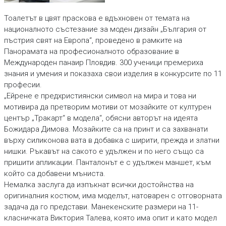
Тоалетът в цвят праскова е вдъхновен от темата на
националното състезание за моден дизайн „България от
пъстрия свят на Европа“, проведено в рамките на
Панорамата на професионалното образование в
Международен панаир Пловдив. 300 ученици премериха
знания и умения и показаха свои изделия в конкурсите по 11
професии.
„Ейрене е предхристиянски символ на мира и това ни
мотивира да претворим мотиви от мозайките от културен
център „Тракарт“ в модела“, обясни авторът на идеята
Божидара Димова. Мозайките са на принт и са захванати
върху силиконова вата в добавка с ширити, прежда и златни
нишки. Ръкавът на сакото е удължен и по него също са
пришити апликации. Панталонът е с удължен маншет, към
който са добавени мъниста.
Немалка заслуга да изпъкнат всички достойнства на
оригиналния костюм, има моделът, натоварен с отговорната
задача да го представи. Манекенските размери на 11-
класничката Виктория Талева, която има опит и като модел