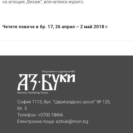
на агенция „Визаж“, впечатлиха журито.
Четете повече в бр. 17, 26 април – 2 май 2018 г.
София 1113, бул. “Цариградско шосе” № 125,
бл. 5
Телефон: +0700 18466
Електронна поща:
azbuki@mon.bg