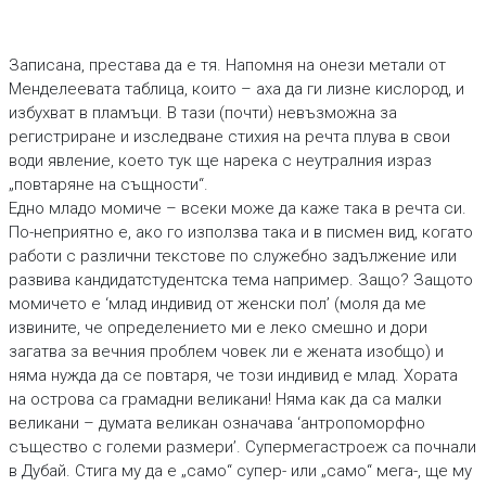
Записана, престава да е тя. Напомня на онези метали от
Менделеевата таблица, които – аха да ги лизне кислород, и
избухват в пламъци. В тази (почти) невъзможна за
регистриране и изследване стихия на речта плува в свои
води явление, което тук ще нарека с неутралния израз
„повтаряне на същности“.
Едно младо момиче – всеки може да каже така в речта си.
По-неприятно е, ако го използва така и в писмен вид, когато
работи с различни текстове по служебно задължение или
развива кандидатстудентска тема например. Защо? Защото
момичето е ‘млад индивид от женски пол’ (моля да ме
извините, че определението ми е леко смешно и дори
загатва за вечния проблем човек ли е жената изобщо) и
няма нужда да се повтаря, че този индивид е млад. Хората
на острова са грамадни великани! Няма как да са малки
великани – думата великан означава ‘антропоморфно
същество с големи размери’. Супермегастроеж са почнали
в Дубай. Стига му да е „само“ супер- или „само“ мега-, ще му