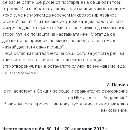
се завие свят и ще рухне от повтаряне на същности този
строеж. Или в обратната скàла: един малък микроязовир –
ясно е, че не можем да наречем микроязовир язовира
„Искър“, нали? Или пък микротръбичка: щом представката
микро- задава същността ‘малък’, не е нужно да умаляваме
втори път и с помощта на наставката -ичк. Могат да се
добавят още примери, но мисля, че идеята е ясна – „не
казвай два пъти едно и също“.
Нека оставим повтарянето на същности за устната реч, за
книжките с приказки и за изпълнените с емоция
стихотворения, пък в останалите случаи да внимаваме и да
не го допускаме.
И. Панчев
е гл. асистент в Секция за общо и сравнително езикознание
на ИБЕ „Проф. Л. Андрейчин“.
Занимава се с превод, лингвокултурология, съпоставително
езикознание.
Четете повече в бр. 50, 14 – 20 декември 2017 г.