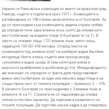
Нарича се Рамсарска конвенция по името на иранския град
Рамсар, където е подписана през 1971 г. Конвенцията е
ратифицирана от 158 страни, включително и от България. За
да се присъедини към конвенцията, дадена страна трябва
да определи поне една влажна зона, която да опазва като
местообитание за водните птици. В България те са 11. В
света се опазват общо 1721 влажни зони, чиято площ
надхвърля 159 551 478 хектара. Според текста на
конвенцията под „влажна зона” се разбират водни басейни,
мочурища, блата, езера, където има преход между
сухоземна и водна среда. В тази категория влиза и
морското крайбрежие в дълбочина до 6 м. Международното
им значение се определя от факта дали представляват
важно местообитание за един или няколко вида птици и за
съществена част от тяхната популация – примерно 5 – 10%.
В началото България се присъединява с 3 влажни зони, в
момента те са 11. Страната ни се задължава да опазва
техния естествен характер. Да подпомага развитието на
птичите популации. Да подготвя научни кадри и да стимулира