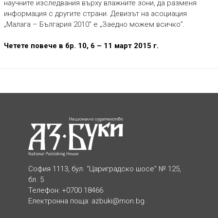
научните изследвания върху влажните зони, да разменя
информация с другите страни. Девизът на асоциация
„Малага – България 2010” е „Заедно можем всичко”.
Четете повече в бр. 10, 6 – 11 март 2015 г.
София 1113, бул. “Цариградско шосе” № 125,
бл. 5
Телефон: +0700 18466
Електронна поща:
azbuki@mon.bg