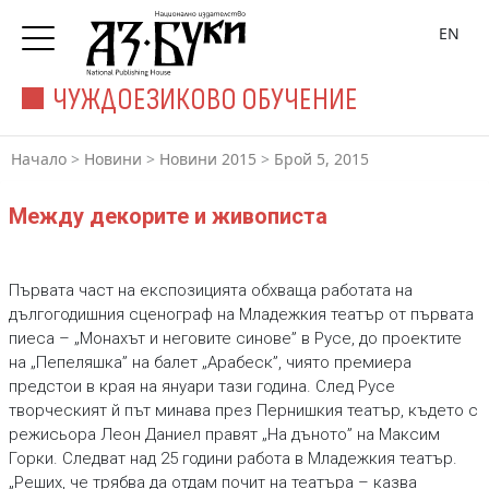
EN
ЧУЖДОЕЗИКОВО ОБУЧЕНИЕ
Начало
>
Новини
>
Новини 2015
>
Брой 5, 2015
Между декорите и живописта
Първата част на експозицията обхваща работата на
дългогодишния сценограф на Младежкия театър от първата
пиеса – „Монахът и неговите синове” в Русе, до проектите
на „Пепеляшка” на балет „Арабеск”, чиято премиера
предстои в края на януари тази година. След Русе
творческият й път минава през Пернишкия театър, където с
режисьора Леон Даниел правят „На дъното” на Максим
Горки. Следват над 25 години работа в Младежкия театър.
„Реших, че трябва да отдам почит на театъра – казва