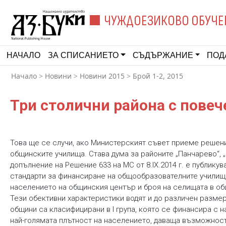
ЧУЖДОЕЗИКОВО ОБУЧЕ
НАЧАЛО
ЗА СПИСАНИЕТО
СЪДЪРЖАНИЕ
ПОД
Начало
>
Новини
>
Новини 2015
>
Брой 1-2, 2015
Три столични района с повеч
Това ще се случи, ако Министерският съвет приеме решени
общинските училища. Става дума за районите „Панчарево“, „
допълнение на Решение 633 на МС от 8.IX.2014 г. е публикува
стандарти за финансиране на общообразователните училища
населението на общинския център и броя на селищата в об
Тези обективни характеристики водят и до различен размер
общини са класифицирани в I група, която се финансира с н
най-голямата плътност на населението, даваща възможнос