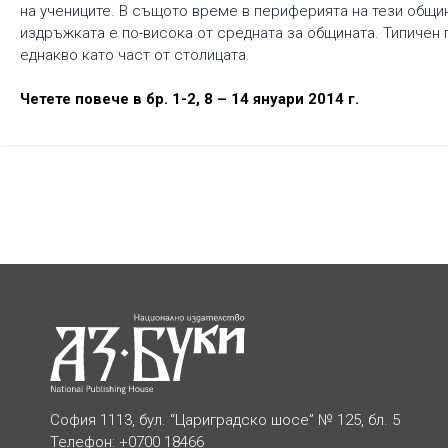
на учениците. В същото време в периферията на тези общи
издръжката е по-висока от средната за общината. Типичен 
еднакво като част от столицата.
Четете повече в бр. 1-2, 8 – 14 януари 2014 г.
София 1113, бул. “Цариградско шосе” № 125, бл. 5
Телефон: +0700 18466