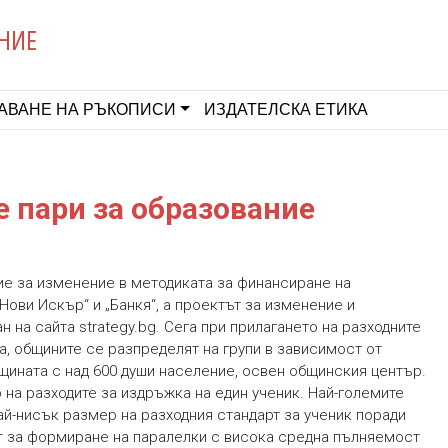
НИЕ
АВАНЕ НА РЪКОПИСИ
ИЗДАТЕЛСКА ЕТИКА
е пари за образование
е за изменение в методиката за финансиране на
Нови Искър“ и „Банкя“, а проектът за изменение и
н на сайта strategy.bg. Сега при прилагането на разходните
, общините се разпределят на групи в зависимост от
щината с над 600 души население, освен общинския център.
 на разходите за издръжка на един ученик. Най-големите
ай-нисък размер на разходния стандарт за ученик поради
т за формиране на паралелки с висока средна пълняемост