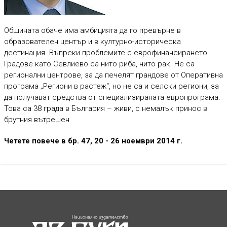
Общината обаче има амбицията да го превърне в
образователен център и в културно-историческа
дестинация. Въпреки проблемите с еврофинансирането.
Градове като Севлиево са нито риба, нито рак. Не са
регионални центрове, за да печелят грандове от Оперативна
програма „Региони в растеж“, но не са и селски региони, за
да получават средства от специализираната европрограма.
Това са 38 града в България – живи, с немалък принос в
брутния вътрешен
Четете повече в бр. 47, 20 - 26 ноември 2014 г.