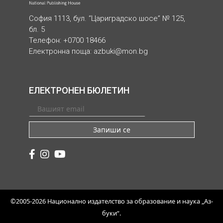
София 1113, бул. “Цариградско шосе” № 125,
бл. 5
Телефон: +0700 18466
Електронна поща:
azbuki@mon.bg
ЕЛЕКТРОНЕН БЮЛЕТИН
Запиши се
©2005-2026 Национално издателство за образование и наука „Аз-
буки“.