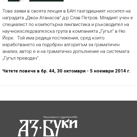
Това заяви в своята лекция в БАН тазгодишният носител на
наградата „Джон Атанасов“ д-р Слав Петров. Младият учен е
специалист по компютърна лингвистика и ръководител на
научноизследователска група в компанията „Гугъл“ в Ню
Йорк. Той има редица постижения, сред които
изработването на подобрен алгоритъм за граматичен
анализ, автор е и на граматично допълнение на системата
„Гугъл преводач“.
Четете повече в бр. 44, 30 октомври - 5 ноември 2014 г.