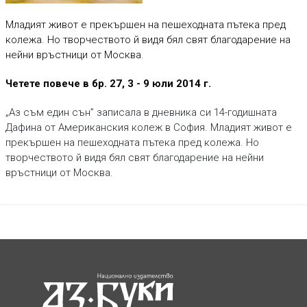
Младият живот е прекършен на пешеходната пътека пред
колежа. Но творчеството й видя бял свят благодарение на
нейни връстници от Москва.
Четете повече в бр. 27, 3 - 9 юли 2014 г.
„Аз съм един сън” записала в дневника си 14-годишната
Дафина от Американския колеж в София. Младият живот е
прекършен на пешеходната пътека пред колежа. Но
творчеството й видя бял свят благодарение на нейни
връстници от Москва.