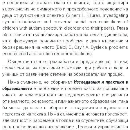
е посветена и втората глава от книгата, която акцентира
върху анализ на символното и превербалното поведение на
деца от аутистичния спектър (Sinem I., F.Turan. Investigating
symbolic behaviors and preverbal social communications of
children with autism spectrum disorder and their peers). Глава
55 от книгата пък анализира работата за деца с дислексия,
като формулира основните проблеми и дава възможни и
бързи решения на място (Balci, E., Cayir, A. Dyslexia, problems
encountered and solution recommendations).
Съществен дял от разработките представляват и тези,
посветени на интерактивните методи при работа с деца и
ученици от различните степени на образователния процес.
Няма съмнение, че сборникът
Изследвания и практики в
образованието
е необходим и полезен както за повишаване
нивото на компетентност на педагогическите специалисти
от началното, основното и гимназиалното образование, така
би могъл да влезе в оборот и в академичните курсове за
подготовка на такива. Няма съмнение в неговата полезност,
адекватност и навременна поява и за студентите, обучаващи
се в професионално направление „Теория и управление на