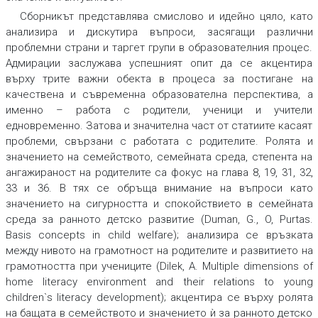
Сборникът представлява смислово и идейно цяло, като
анализира и дискутира въпроси, засягащи различни
проблемни страни и таргет групи в образователния процес.
Адмирации заслужава успешният опит да се акцентира
върху трите важни обекта в процеса за постигане на
качествена и съвременна образователна перспектива, а
именно – работа с родители, ученици и учители
едновременно. Затова и значителна част от статиите касаят
проблеми, свързани с работата с родителите. Ролята и
значението на семейството, семейната среда, степента на
ангажираност на родителите са фокус на глава 8, 19, 31, 32,
33 и 36. В тях се обръща внимание на въпроси като
значението на сигурността и спокойствието в семейната
среда за ранното детско развитие (Duman, G., O, Purtas.
Basis concepts in child welfare); анализира се връзката
между нивото на грамотност на родителите и развитието на
грамотността при учениците (Dilek, A. Multiple dimensions of
home literacy environment and their relations to young
children`s literacy development); акцентира се върху ролята
на бащата в семейството и значението ѝ за ранното детско