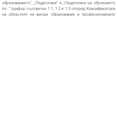
образованието“, „Педагогика“ и „Педагогика на обучението
по…“ (шифър съответно 1.1, 1.2 е 1.3 според Класификатора
на областите на висше образование и професионалните
направления).
София 1113, бул. “Цариградско шосе” №
125, бл. 5
Телефон: +0700 18466
Електронна поща:
azbuki@mon.bg