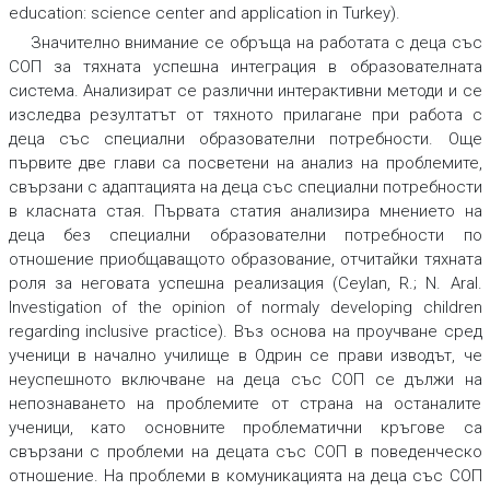
education: science center and application in Turkey).
Значително внимание се обръща на работата с деца със
СОП за тяхната успешна интеграция в образователната
система. Анализират се различни интерактивни методи и се
изследва резултатът от тяхното прилагане при работа с
деца със специални образователни потребности. Още
първите две глави са посветени на анализ на проблемите,
свързани с адаптацията на деца със специални потребности
в класната стая. Първата статия анализира мнението на
деца без специални образователни потребности по
отношение приобщаващото образование, отчитайки тяхната
роля за неговата успешна реализация (Ceylan, R.; N. Aral.
Investigation of the opinion of normaly developing children
regarding inclusive practice). Въз основа на проучване сред
ученици в начално училище в Одрин се прави изводът, че
неуспешното включване на деца със СОП се дължи на
непознаването на проблемите от страна на останалите
ученици, като основните проблематични кръгове са
свързани с проблеми на децата със СОП в поведенческо
отношение. На проблеми в комуникацията на деца със СОП