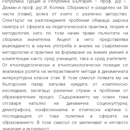
Република Турция и Република България – проф. д-р Г.
Дюман и проф. д-р И. Колева. Сборникът е разделен на 56
части (глави), всяка от които с различно авторство.
Спектърът на разглежданите проблеми обхваща широка
палитра от сферата на педагогическата практика, теория и
методология, като по този начин прави пълнотата на
сборника значителна. Акцент в него представлява
въвеждането в научна употреба и анализ на съвременни
методологии и практики за формиране на знания умения и
компетенции както сред учениците, така и сред учителите.
От етнопедагогически и етнопсихологически позиции се
анализира ролята на интерактивните методи в динамичната
интеркултурна класна стая. В този смисъл появата му на
българския пазар запълва нуждата от комплексно
изследване, засягащо различни страни и проблеми от
образователния процес. Съдържанието му освен това
отговаря напълно на динамична социокултурна,
демографска, конфесионална и етническа картина с
последващите от това политики в сферата на
образованието. В този смисъл се увеличават и неговото
значение и актуалност.