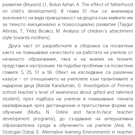
развитие (Beyazid, U., Butun Ayhan, A. The effect of fatherhood
on child`s development). В глава 31 пък се анализира
значението на вида привързаност на децата към майките им
за тяхното емоционално и психосоциално развитие (Taygur
Altintas, T., Yildiz Bicakci, M. Analysis of children`s attachment
style towards mothers).
Друга част от разработките в сборника са посветени
както на повишаване качеството на работата на учители от
началното образование, така и на анализ на техните
представи и настроения. На подобни проблеми са посветени
главите 5, 25, 51 и 56. Обект на изследване са различни
казуси – от отношението на учителите към талантливите и
надарени деца (Batdal Karaduman, G. Investigation of Primery
school teacher`s level of awareness about gifted and talented
student), през подбора на учители и повишаване тяхната
квалификация чрез дистанционни и присъствени форми на
обучение (Mutlu, N. Online and face-to-face teacher
development programs), до създаване на алтернативна
образователна среда в обучението на учители (Aral, N.,
Ozdogan Ozbal, E. Alternative learning Environments in teacher