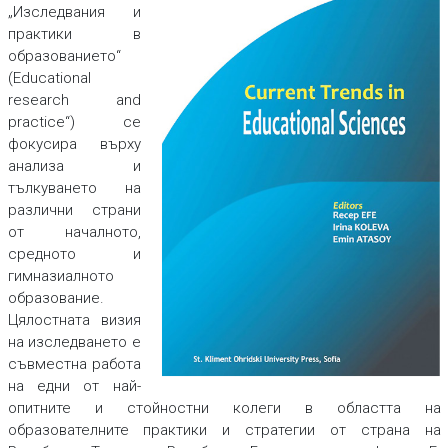
„Изследвания и
практики в
образованието“
(Educational
research and
practice“) се
фокусира върху
анализа и
тълкуването на
различни страни
от началното,
средното и
гимназиалното
образование.
Цялостната визия
на изследването е
съвместна работа
на едни от най-
опитните и стойностни колеги в областта на
образователните практики и стратегии от страна на