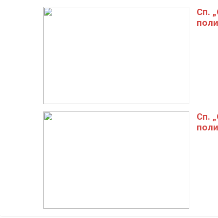
Сп. 
поли
Сп. 
поли