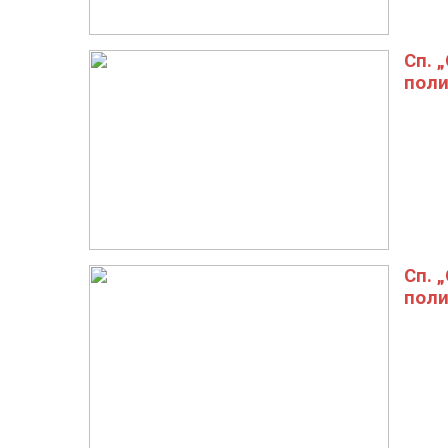
Сп. 
поли
Сп. 
поли