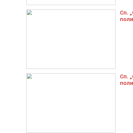
Сп. 
поли
Сп. 
поли