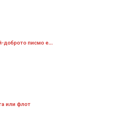
й-доброто писмо е...
а или флот