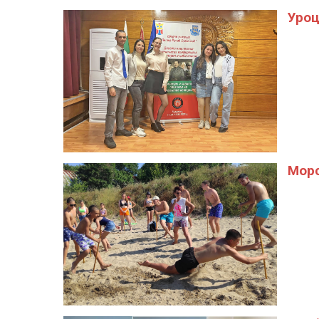
Уроц
Морс