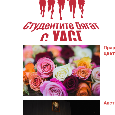
Прар
цвет
Авст