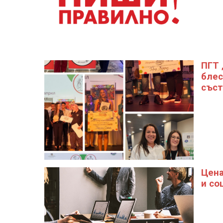
ПГТ 
блес
съст
Цена
и со