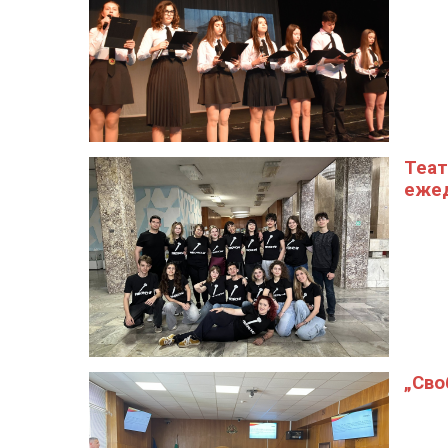
Теат
еже
„Сво