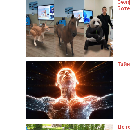
Селф
Боте
Тайн
Детс