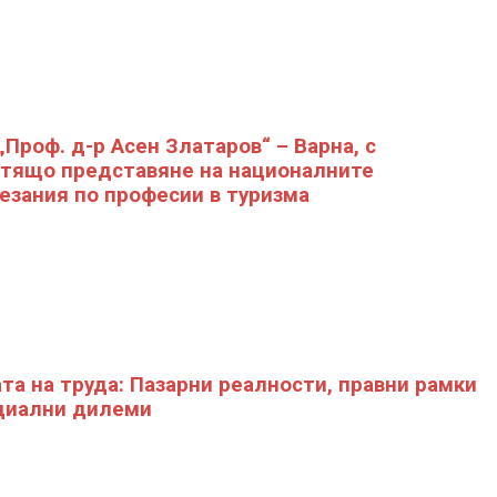
„Проф. д-р Асен Златаров“ – Варна, с
тящо представяне на националните
езания по професии в туризма
та на труда: Пазарни реалности, правни рамки
циални дилеми