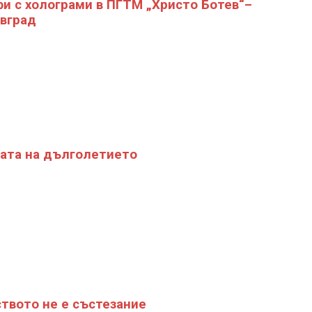
и с холограми в ПГТМ „Христо Ботев“–
вград
ата на дълголетието
твото не е състезание