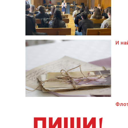
И на
Флот