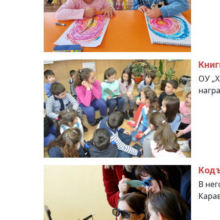
Книг
ОУ „Х
награ
Кодъ
В нег
Карав