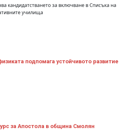
ва кандидатстването за включване в Списъка на
ативните училища
физиката подпомага устойчивото развитие
урс за Апостола в община Смолян