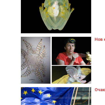
Нов 
Очак