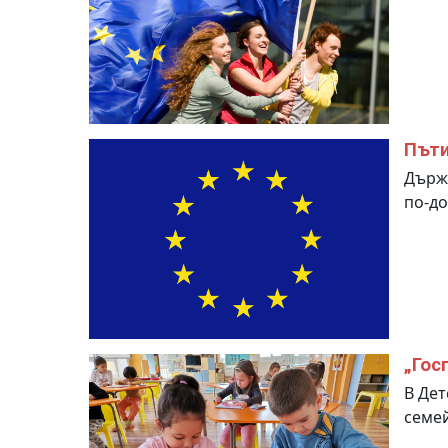
Пъти
Държа
по-до
„Гос
В Дет
семей