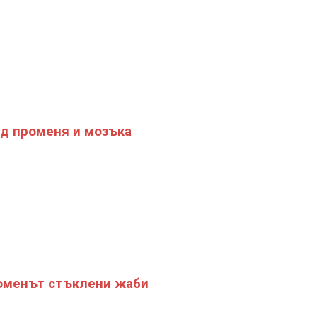
д променя и мозъка
менът стъклени жаби