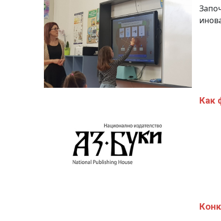
Започ
инов
Как 
Конк