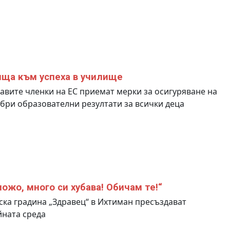
ща към успеха в училище
вите членки на ЕС приемат мерки за осигуряване на
бри образователни резултати за всички деца
пожо, много си хубава! Обичам те!“
ска градина „Здравец“ в Ихтиман пресъздават
ната среда