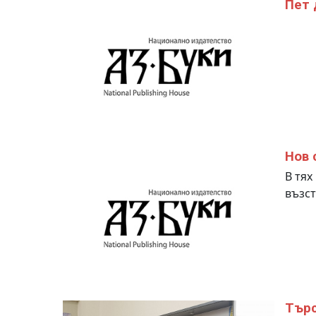
Пет 
Нов 
В тях
възс
Търс