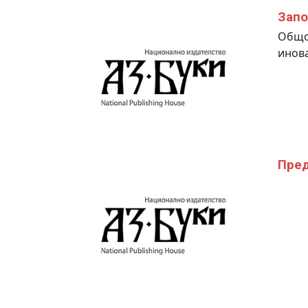
Запо
Общо 
инова
Пред