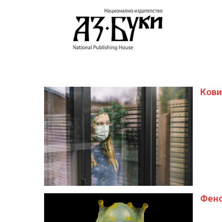
Кови
Фено