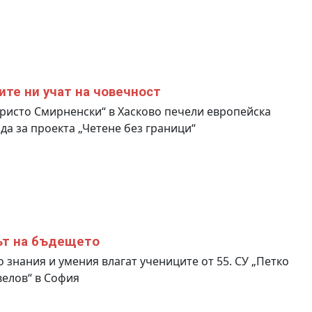
ите ни учат на човечност
ристо Смирненски“ в Хасково печели европейска
да за проекта „Четене без граници“
т на бъдещето
о знания и умения влагат учениците от 55. СУ „Петко
елов“ в София