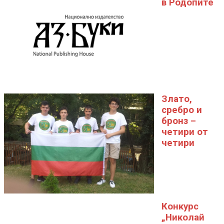
в Родопите
Злато,
сребро и
бронз –
четири от
четири
Конкурс
„Николай