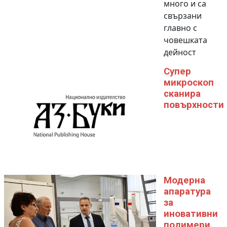
много и са
свързани
главно с
човешката
дейност
Супер
микроскоп
сканира
повърхности
Модерна
апаратура
за
иновативни
полимери