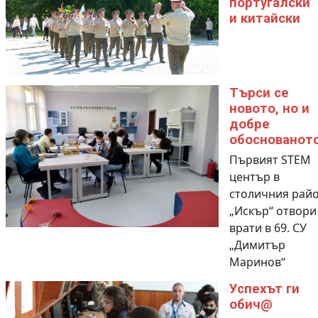
португалски
и китайски
Търси се
новото, но и
добре
обоснованот
Първият STEM
център в
столичния рай
„Искър“ отвори
врати в 69. СУ
„Димитър
Маринов“
Успехът ги
обич@