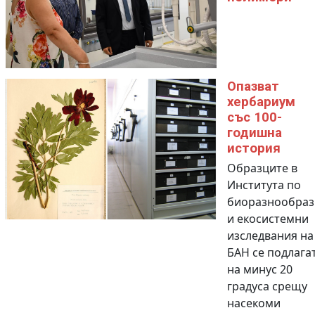
Опазват
хербариум
със 100-
годишна
история
Образците в
Института по
биоразнообраз
и екосистемни
изследвания на
БАН се подлага
на минус 20
градуса срещу
насекоми