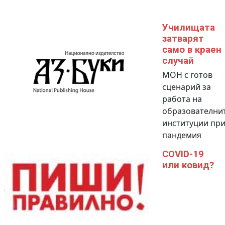
Училищата
затварят
само в краен
случай
МОН с готов
сценарий за
работа на
образователни
институции пр
пандемия
COVID-19
или ковид?