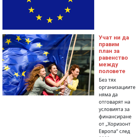
Учат ни да
правим
план за
равенство
между
половете
Без тях
организациите
няма да
отговарят на
условията за
финансиране
от „Хоризонт
Европа“ след