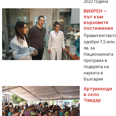
2022 година
ВИХРЕН –
път към
върховите
постижения
Правителствот
одобри 7,5 млн.
лв. за
Националната
програма в
подкрепа на
науката в
България
Артуикенди
в село
Чавдар