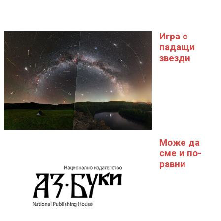
Игра с
падащи
звезди
Може да
сме и по-
равни