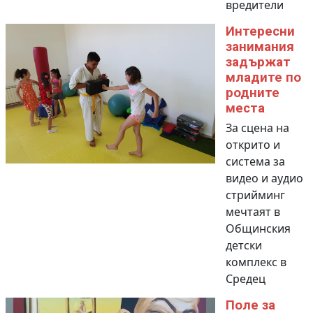
вредители
Интересни
занимания
задържат
младите по
родните
места
За сцена на
открито и
система за
видео и аудио
стрийминг
мечтаят в
Общинския
детски
комплекс в
Средец
Поле за