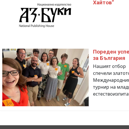
Хайтов“
Пореден усп
за България
Нашият отбор
спечели златот
Международни
турнир на млад
естествоизпита