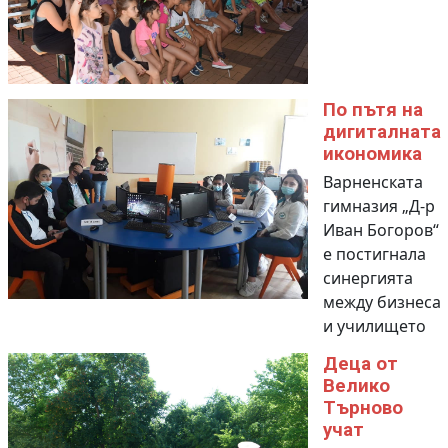
По пътя на
дигиталната
икономика
Варненската
гимназия „Д-р
Иван Богоров“
е постигнала
синергията
между бизнеса
и училището
Деца от
Велико
Търново
учат