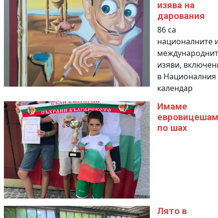
изява на
дарования
86 са
националните 
международнит
изяви, включен
в Националния
календар
Имаме
евровицешам
по шах
Лято в