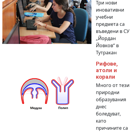
Три нови
иновативни
учебни
предмета са
въведени в СУ
„Йордан
Йовков“ в
Тутракан
Рифове,
атоли и
корали
Много от тези
природни
образувания
днес
боледуват,
като
причините са