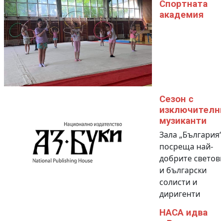
Спортната
академия
Сезон с
изключителн
музиканти
Зала „България
посреща най-
добрите светов
и български
солисти и
диригенти
НАСА идва