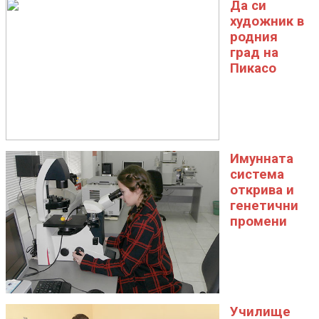
Да си
художник в
родния
град на
Пикасо
Имунната
система
открива и
генетични
промени
Училище