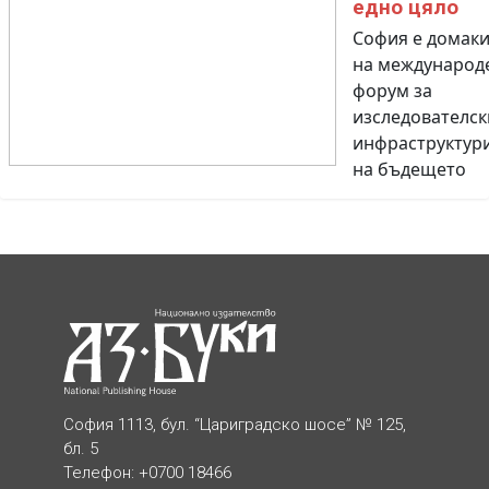
едно цяло
София е домак
на международ
форум за
изследователск
инфраструктур
на бъдещето
София 1113, бул. “Цариградско шосе” № 125,
бл. 5
Телефон: +0700 18466