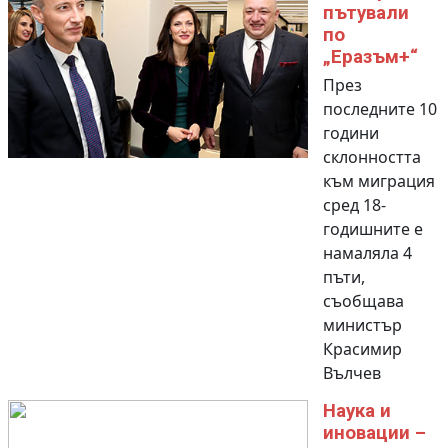
пътували
по
„Еразъм+“
През
последните 10
години
склонността
към миграция
сред 18-
годишните е
намаляла 4
пъти,
съобщава
министър
Красимир
Вълчев
Наука и
иновации –