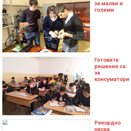
за малки и
големи
Готовите
решения са
за
консуматори
Рекордно
ниска