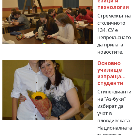
езици и
технологии
Стремежът на
столичното
134. СУ е
непрекъснато
да прилага
новостите.
Основно
училище
изпраща...
студенти
Стипендианти
на "Аз-буки"
избират да
учат в
пловдивската
Националната