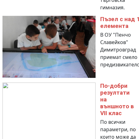
търговска
гимназия.
Пъзел с над 
елемента
В ОУ "Пенчо
Славейков"
Димитровград
приемат смело
предизвикателс
По-добри
резултати
на
външното в
VII клас
По всички
параметри, по
които може да