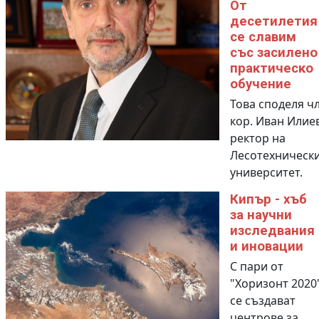
От
десетилетия
се славим
със засилено
практическо
обучение
Това споделя чл
кор. Иван Илиев
ректор на
Лесотехническ
университет.
Кипър - хъб
за научни
изследвания
и иновации
С пари от
"Хоризонт 2020
се създават
центрове за