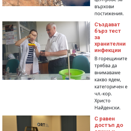
върхови
постижения.
Създават
бърз тест
за
хранителни
инфекции
В горещините
трябва да
внимаваме
какво ядем,
категоричен е
чл.-кор.
Христо
Найденски.
С равен
достъп до