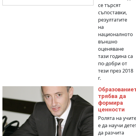
се търсят
съпоставки,
резултатите
на
националното
външно
оценяване
тази година са
по-добри от
тези през 2018
г.
Образование
трябва да
формира
ценности
Ролята на учит
е да научи дете
да разчита