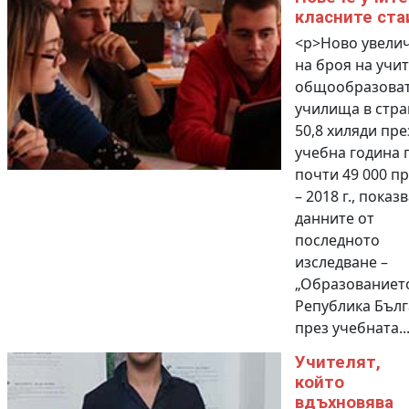
класните ста
<p>Ново увели
на броя на учит
общообразоват
училища в стра
50,8 хиляди пре
учебна година 
почти 49 000 пр
– 2018 г., показ
данните от
последното
изследване –
„Образованиет
Република Бъл
през учебната..
Учителят,
който
вдъхновява