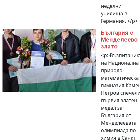
неделни
училища в
Германия. </p>
България с
Менделеево
злато
<p>Възпитаник
на Национална
природо-
математическа
гимназия Каме
Петров спечел
първия златен
медал за
България от
Менделеевата
олимпиада по
химия в Санкт