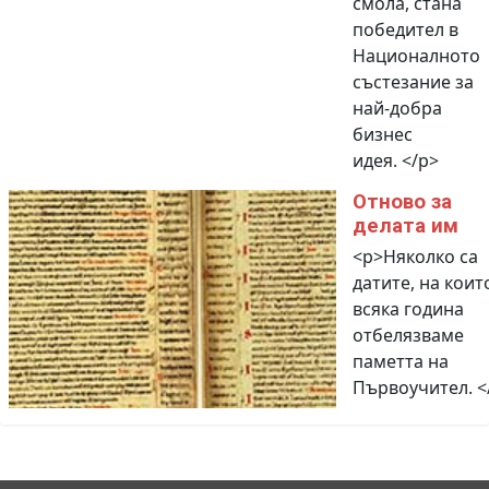
смола, стана
победител в
Националното
състезание за
най-добра
бизнес
идея. </p>
Отново за
делата им
<p>Няколко са
датите, на коит
всяка година
отбелязваме
паметта на
Първоучител. <