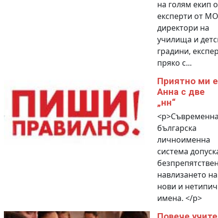
на голям екип о
експерти от МО
директори на
училища и детс
градини, експер
пряко с...
Приятно ми е
Анна с две
„нн“
<p>Съвременна
българска
личноименна
система допуск
безпрепятстве
навлизането на
нови и нетипи
имена. </p>
Повече учите