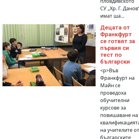
пловдивското
СУ „Хр. Г. Данов
имат ша...
Децата от
Франкфурт
се готвят за
първия си
тест по
български
<p>Във
Франкфурт на
Майн се
проведоха
обучителни
курсове за
повишаване на
квалификацият
на учителите о
българските