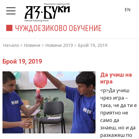
EN
ЧУЖДОЕЗИКОВО ОБУЧЕНИЕ
Начало
>
Новини
>
Новини 2019
>
Брой 19, 2019
Брой 19, 2019
Да учиш на
игра
<p>Да учиш
чрез игра –
така, че да ти е
приятно не
само да
знаеш, но и да
разкажеш по