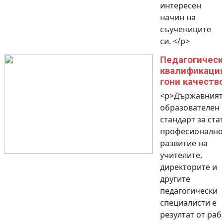
интересен
начин на
съучениците
си. </p>
Педагогичес
квалификаци
гони качеств
<p>Държавния
образователен
стандарт за ста
професионалн
развитие на
учителите,
директорите и
другите
педагогически
специалисти е
резултат от ра