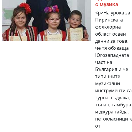
с музика
<p>На урока за
Пиринската
фолклорна
област освен
данни за това,
че тя обхваща
Югозападната
част на
България и че
типичните
музикални
инструменти са
зурна, гъдулка,
тъпан, тамбура
и джура гайда,
петокласницит
от