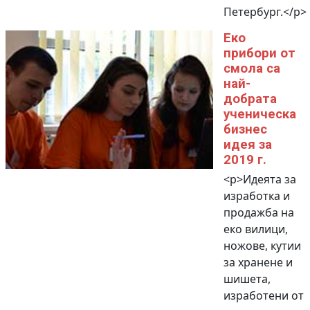
Петербург.</p>
Еко
прибори от
смола са
най-
добрата
ученическа
бизнес
идея за
2019 г.
<p>Идеята за
изработка и
продажба на
еко вилици,
ножове, кутии
за хранене и
шишета,
изработени от