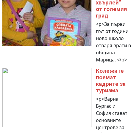
хвърлей“
от големия
град
<p>За първи
път от години
ново школо
отваря врати в
община
Марица. </p>
Колежите
поемат
кадрите за
туризма
<p>Варна,
Бургас и
София стават
основните
центрове за