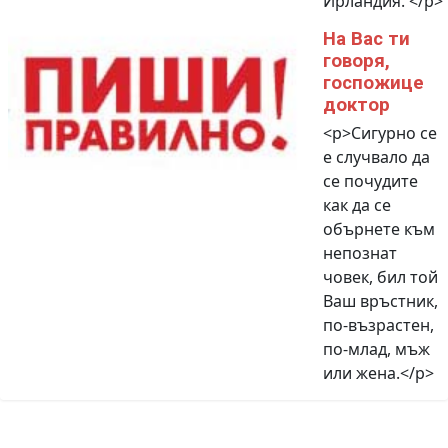
Ирландия. </p>
На Вас ти
говоря,
госпожице
доктор
<p>Сигурно се
е случвало да
се почудите
как да се
обърнете към
непознат
човек, бил той
Ваш връстник,
по-възрастен,
по-млад, мъж
или жена.</p>