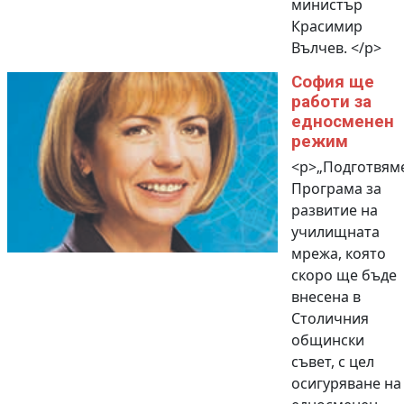
министър
Красимир
Вълчев. </p>
София ще
работи за
едносменен
режим
<p>„Подготвям
Програма за
развитие на
училищната
мрежа, която
скоро ще бъде
внесена в
Столичния
общински
съвет, с цел
осигуряване на