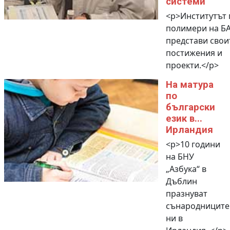
системи
<p>Институтът 
полимери на Б
представи свои
постижения и
проекти.</p>
На матура
по
български
език в...
Ирландия
<p>10 години
на БНУ
„Азбука“ в
Дъблин
празнуват
сънародниците
ни в