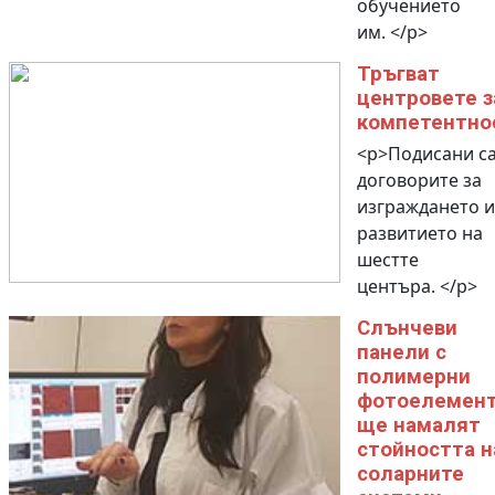
обучението
им. </p>
Тръгват
центровете з
компетентно
<p>Подисани с
договорите за
изграждането и
развитието на
шестте
центъра. </p>
Слънчеви
панели с
полимерни
фотоелемен
ще намалят
стойността н
соларните