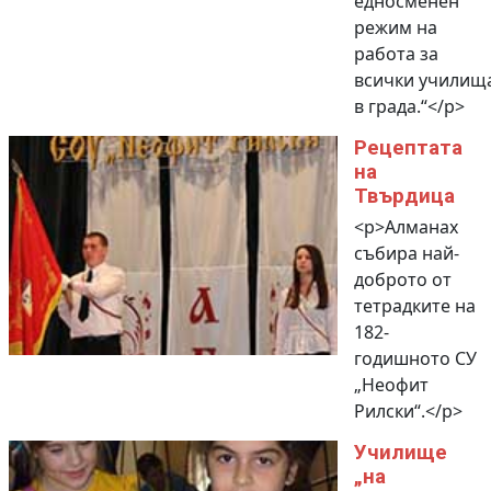
едносменен
режим на
работа за
всички училищ
в града.“</p>
Рецептата
на
Твърдица
<p>Алманах
събира най-
доброто от
тетрадките на
182-
годишното СУ
„Неофит
Рилски“.</p>
Училище
„на