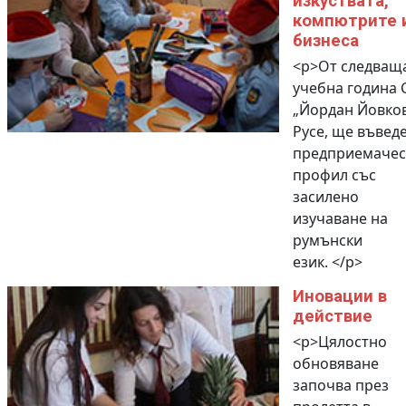
изкуствата,
компютрите 
бизнеса
<p>От следващ
учебна година 
„Йордан Йовков
Русе, ще въвед
предприемачес
профил със
засилено
изучаване на
румънски
език. </p>
Иновации в
действие
<p>Цялостно
обновяване
започва през