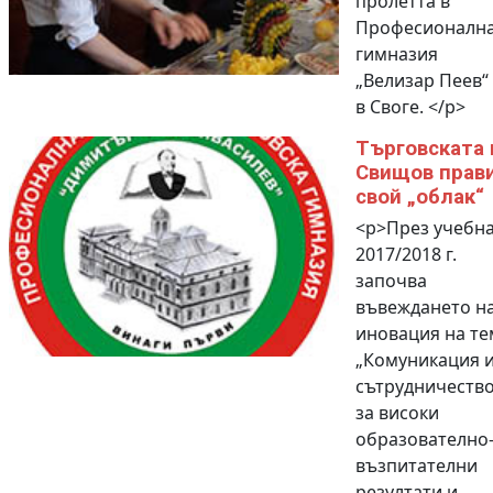
пролетта в
Професионалн
гимназия
„Велизар Пеев“
в Своге. </p>
Търговската 
Свищов прав
свой „облак“
<p>През учебн
2017/2018 г.
започва
въвеждането н
иновация на те
„Комуникация 
сътрудничеств
за високи
образователно
възпитателни
резултати и