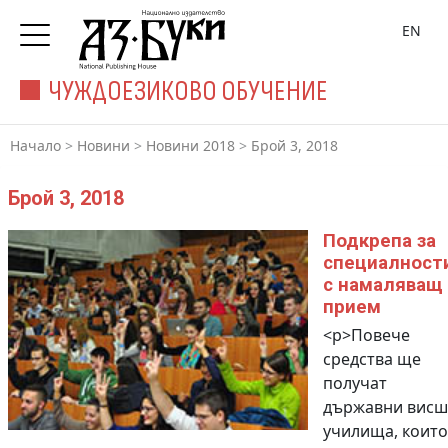
EN
ЧУЖДОЕЗИКОВО ОБУЧЕНИЕ
Начало
>
Новини
>
Новини 2018
>
Брой 3, 2018
Брой 3, 2018
Подкрепа за
специалност
с намаляващ
прием
<p>Повече
средства ще
получат
държавни висш
училища, които