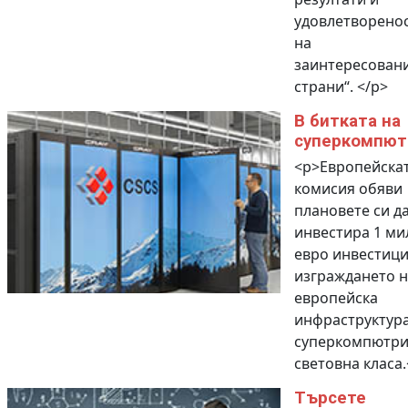
удовлетворено
на
заинтересован
страни“. </p>
В битката на
суперкомпют
<p>Европейска
комисия обяви
плановете си д
инвестира 1 ми
евро инвестици
изграждането н
европейска
инфраструктура
суперкомпютри
световна класа.
Търсете