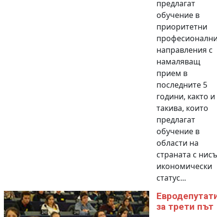
предлагат
обучение в
приоритетни
професионалн
направления с
намаляващ
прием в
последните 5
години, както и
такива, които
предлагат
обучение в
области на
страната с нис
икономически
статус...
Евродепутат
за трети път