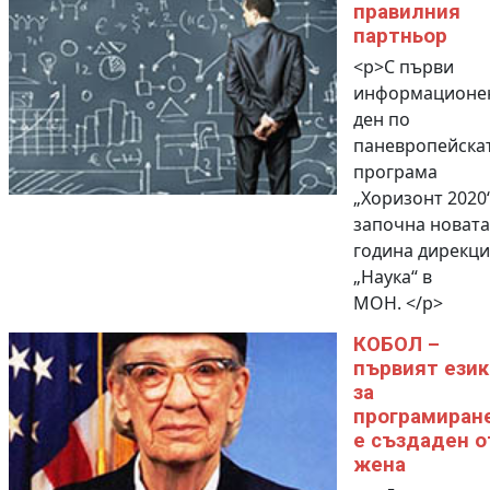
правилния
партньор
<p>С първи
информационе
ден по
паневропейска
програма
„Хоризонт 2020
започна новата
година дирекци
„Наука“ в
МОН. </p>
КОБОЛ –
първият език
за
програмиране
е създаден о
жена