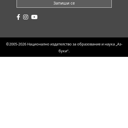
Запиши се
©2005-2026 Национално издателство за образование и наука „Аз-
буки“.