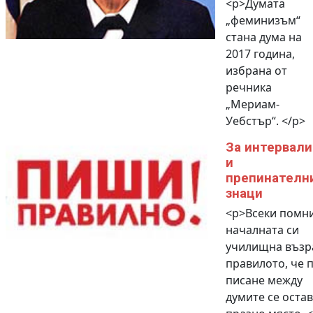
<p>Думата
„феминизъм“
стана дума на
2017 година,
избрана от
речника
„Мериам-
Уебстър“. </p>
За интервали
и
препинателн
знаци
<p>Всеки помни
началната си
училищна възр
правилото, че 
писане между
думите се оста