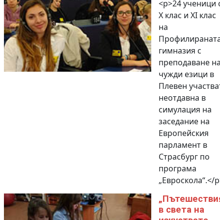
<p>24 ученици 
Х клас и ХI клас
на
Профилиранат
гимназия с
преподаване н
чужди езици в
Плевен участва
неотдавна в
симулация на
заседание на
Европейския
парламент в
Страсбург по
програма
„Евроскола“.</p
„Пътешестви
в света на