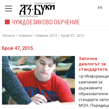
EN
ЧУЖДОЕЗИКОВО ОБУЧЕНИЕ
Начало
>
Новини
>
Новини 2015
>
Брой 47, 2015
Брой 47, 2015
Започна
диалогът за
стандартите
<p>Информаци
кампания за
държавните
образователни
стандарти запо
МОН. Поредица