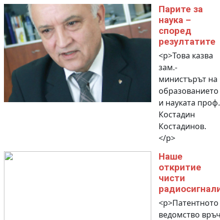
Парите за
наука –
според
резултатите
<p>Това казва
зам.-
министърът на
образованието
и науката проф.
Костадин
Костадинов.
</p>
Наше
откритие
чисти
радиосигнал
<p>Патентното
ведомство връ