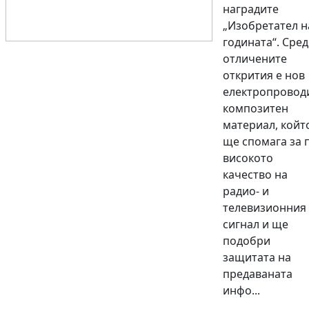
наградите
„Изобретател н
годината“. Сред
отличените
открития е нов
електропровод
композитен
материал, койт
ще спомага за 
високото
качество на
радио- и
телевизионния
сигнал и ще
подобри
защитата на
предаваната
инфо...