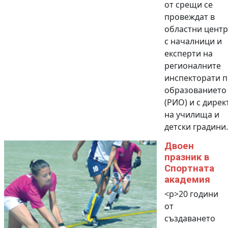
от срещи се
провеждат в
областни цент
с началници и
експерти на
регионалните
инспекторати п
образованието
(РИО) и с дире
на училища и
детски градини.<
Двоен
празник в
Спортната
академия
<p>20 години
от
създаването