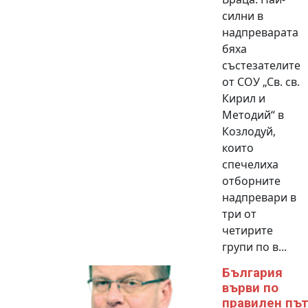
силни в
надпреварата
бяха
състезателите
от СОУ „Св. св.
Кирил и
Методий“ в
Козлодуй,
които
спечелиха
отборните
надпревари в
три от
четирите
групи по в...
България
върви по
правилен пъ