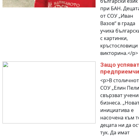
български език
при БАН. Децат
от СОУ „Иван
Вазов“ в града
учиха българск
с картинки,
кръстословици
викторина.</p>
Защо успява
предприемчи
<p>В столичнот
СОУ „Елин Пели
свързват учени
бизнеса. „Нова
инициатива е
насочена към т
децата ни да ос
тук. Да имат