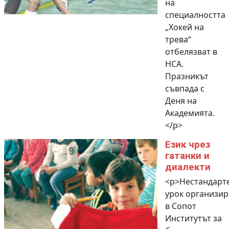
на
специалността
„Хокей на
трева“
отбелязват в
НСА.
Празникът
съвпада с
Деня на
Академията.
</p>
Език чрез
гатанки и
диалекти
<p>Нестандарт
урок организир
в Сопот
Институтът за