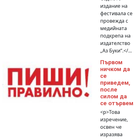
издание на
фестивала се
провежда с
медийната
подкрепа на
издателство
„Аз Буки“.</...
Първом
ничком да
се
приведем,
после
силом да
се отървем
<p>Това
изречение,
освен че
изразява