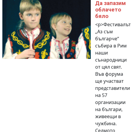
Да запазим
облачето
бяло
<p>Фестивалът
„Аз съм
българче“
събира в Рим
наши
сънародници
от цял свят.
Във форума
ще участват
представители
на 57
организации
на българи,
живеещи в
чужбина.
Седмото