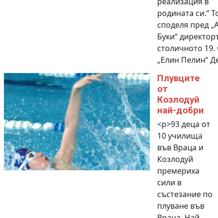
реализация в
родината си.“ Т
споделя пред „
Буки“ директор
столичното 19.
„Елин Пелин“ Де
Плувците
от
Козлодуй
най-добри
<p>93 деца от
10 училища
във Враца и
Козлодуй
премериха
сили в
състезание по
плуване във
Враца. Най-