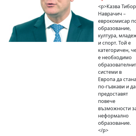
<p>Казва Тибор
Наврачич –
еврокомисар п
образование,
култура, младе
и спорт. Той е
категоричен, ч
е необходимо
образователни
системи в
Европа да стан
по-гъвкави и да
предоставят
повече
възможности з
неформално
образование.
</p>