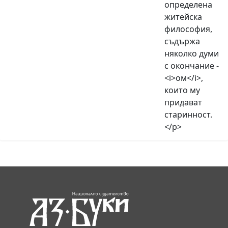
определена
житейска
философия,
съдържа
няколко думи
с окончание -
<i>ом</i>,
които му
придават
старинност.
</p>