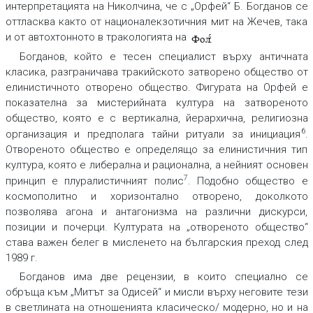
интерпретацията на Николчина, че с „Орфей“ Б. Богданов се
оттласква както от националекзотичния мит на Жечев, така
и от автохтонното в тракологията на
5
Фол.
Богданов, който е тесен специалист върху античната
класика, разграничава тракийското
затворено общество
от
елинистичното
отворено общество
.
Фигурата на Орфей е
показателна за мистерийната култура на затвореното
общество, която е с вертикална, йерархична, религиозна
6
организация и предполага тайни ритуали за инициация
.
Отвореното общество е определящо за елинистичния тип
култура, която е либерална и рационална, а нейният основен
7
принцип е плуралистичният полис
. Подобно общество е
космополитно и хоризонтално отворено, доколкото
позволява агона и антагонизма на различни дискурси,
позиции и почерци. Културата на „отвореното общество“
става важен белег в мисленето на българския преход след
1989 г.
Богданов има две рецензии, в които специално се
обръща към „Митът за Одисей“ и мисли върху неговите тези
в светлината на отношенията класическо/ модерно, но и на