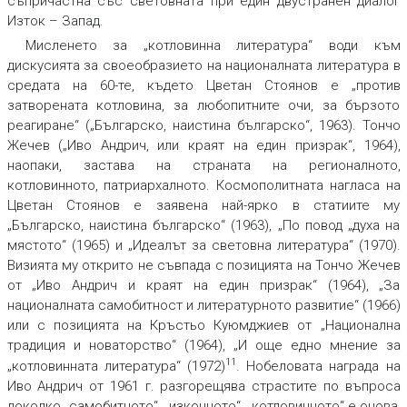
съпричастна със световната при един двустранен диалог
Изток – Запад.
Мисленето за „котловинна литература“ води към
дискусията за своеобразието на националната литература в
средата на 60-те, където Цветан Стоянов е „против
затворената котловина, за любопитните очи, за бързото
реагиране“ („Българско, наистина българско“, 1963). Тончо
Жечев („Иво Андрич, или краят на един призрак“, 1964),
наопаки, застава на страната на регионалното,
котловинното, патриархалното. Космополитната нагласа на
Цветан Стоянов e заявена най-ярко в статиите му
„Българско, наистина българско“ (1963), „По повод „духа на
мястото“ (1965) и „Идеалът за световна литература“ (1970).
Визията му открито не съвпада с позицията на Тончо Жечев
от „Иво Андрич и краят на един призрак“ (1964), „За
националната самобитност и литературното развитие“ (1966)
или с позицията на Кръстьо Куюмджиев от „Национална
традиция и новаторство“ (1964), „И още едно мнение за
11
„котловинната литература“ (1972)
. Нобеловата награда на
Иво Андрич от 1961 г. разгорещява страстите по въпроса
доколко „самобитното“, „изконното“, „котловинното“ е онова,