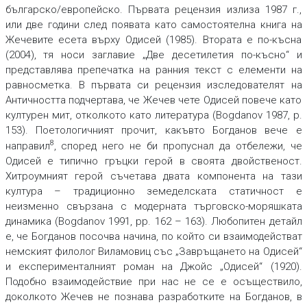
българско/европейско. Първата рецензия излиза 1987 г.,
или две години след появата като самостоятелна книга на
Жечевите есета върху Одисей (1985). Втората е по-късна
(2004), тя носи заглавие „Две десетилетия по-късно“ и
представлява препечатка на ранния текст с елементи на
равносметка. В първaта си рецензия изследователят на
Античността подчертава, че Жечев чете Одисей повече като
културен мит, отколкото като литература (Bogdanov 1987, p.
153). Поетологичният прочит, какъвто Богданов вече е
8
направил
, според него не би пропуснал да отбележи, че
Одисей е типично гръцки герой в своята двойственост.
Хитроумният герой съчетава двата компонента на тази
култура – традиционно земеделската статичност е
неизменно свързана с модерната търговско-моряшката
динамика (Bogdanov 1991, рp. 162 – 163). Любопитен детайл
е, че Богданов посочва начина, по който си взаимодействат
немският филолог Виламовиц със „Завръщането на Одисей“
и експерименталният роман на Джойс „Одисей“ (1920).
Подобно взаимодействие при нас не се е осъществило,
доколкото Жечев не познава разработките на Богданов, в