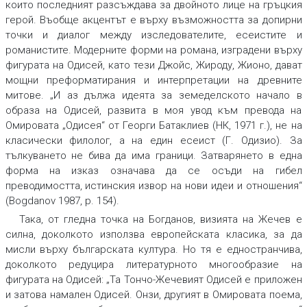
които последният разсъждава за двойното лице на гръцкия
герой. Въобще акцентът е върху възможността за допирни
точки и диалог между изследователите, есеистите и
романистите. Модерните форми на романа, изградени върху
фигурата на Одисей, като тези Джойс, Жироду, Жионо, дават
мощни преформатирания и интерпретации на древните
митове. „И аз дължа идеята за земеделското начало в
образа на Одисей, развита в моя увод към превода на
Омировата „Одисея“ от Георги Батаклиев (НК, 1971 г.), не на
класически филолог, а на един есеист (Г. Одизио). За
тълкуването не бива да има граници. Затварянето в една
форма на изказ означава да се осъди на гибел
преводимостта, истинския извор на нови идеи и отношения“
(Bogdanov 1987, p. 154).
Така, от гледна точка на Богданов, визията на Жечев е
силна, доколкото използва европейската класика, за да
мисли върху българската култура. Но тя е едностранчива,
доколкото редуцира литературното многообразие на
фигурата на Одисей: „Та Тончо-Жечевият Одисей е приложен
и затова намален Одисей. Онзи, другият в Омировата поема,