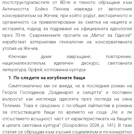
постструктуралистите от 80-те и тяхното обръщане към
Античността. Бойко Пенчев извежда от автохтония
консерватизъм на Жечев, при който родът, аисторичното и
органичното са привилегировани за сметка на нацията и
историята, подход за подриване на официалната идеология
през 70-те. Съвременните прочити на „Митът за Одисей“
изработват алтернативи генеалогии на консервативната
утопия на Жечев.
Ключови думи:
завръщане; повторение;
националекзотизъм; идиличен дискурс; световната
литература; Орфей; котловинна култура
1. По следите на изгубените бащи
Симптоматично ми се вижда, че в последния роман на
Георги Господинов „Градинарят и смъртта“ е поставен
въпросът как изглежда одисеята през погледа на сина
Телемах. Това е свързано с по-общия лайтмотив в романа
за отсъстващите бащи по времето на соца: „Не е ли
отсъствието всъщност част от характеристиката на бащите
в цялата световна култура“ (Gospodinov 2024, p. 141). В тази
статия се обръщам към късния социализъм и по-конкретно