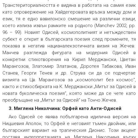
Транстериториалността е видяна в работата на самия език
като опровержение на Хайдегеровата връзка между дом и
език, тя е едно вавилонско смешение на различни езици,
което излиза извън рамките на родното (Manchev 2002, pp.
96 – 99). Новият Одисей, космополитният и нетъждествен
субект е открит в българската поезия след промените, тя
показва в негатив нацианалекзотичната визия на Жечев.
Манчев разглежда фигурата на модерния Одисей в
конкретни стихотворения на Кирил Мерджански, Цветан
Марангозов, Златомир Златанов, Доротея Табакова, Иван
Станев, Георги Тенев и др. Струва си да се подчертае
визията на Цв. Марангозов за „космополит без космос“,
както и стихосбирката на К. Мерджански „Митът за Одисей в
новата буколическа поезия“, която може да се чете като
преобръщане на „Митът за Одисей“ на Тончо Жечев.
3. Миглена Николчина: Орфей като Анти-Одисей
Ако Одисей се явява побългарена идилична версия на
Ницшевия Аполон, то Орфей е неговият тъмен двойник, или
българският вариант на трагическия Дионис. Този акцент
поставя интерпретацията на Миглена Николчина върху