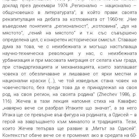
доклад през декември 1974 „Регионално – национално –
общочовешко в литературата“, в който прави своята
рекапитулация на дебата за котловината от 1960-те: „Ние
въведохме понятията „регионалност“, „котловина“, „дух на
мястото“, „гений на мястото“ и т.н. със съвършено
определена цел, с конкретен исторически смисъл. Ставаше
дума за това, че с неизбежната и могъщо настъпваща
научно-техническа революция у нас, с неизбежната
урбанизация и при масовата миграция от селата към града,
при стандартизацията и механизацията, които заплашват
човека от обезличаване и лишаване от ярки местни и
национални краски (…), че той изведнъж стана човек на
човечеството, без преди това да е принадлежал на своя
род, на своя регион, на своята родина“ (Zhechev 1986, p.
116). Жечев в тази лекция напомня стиха на Кавафис
„навярно вече си разбрал Итаките що значат“, а за него
Итака ще се превърне във фигура на родината, а Одисей – в
герой на завръщането към миналото и традицията. Тези,
които Жечев тепърва ще развие в „Митът за Одисей“.
Контекстът обаче вече се е променил: ако в средата на 60-