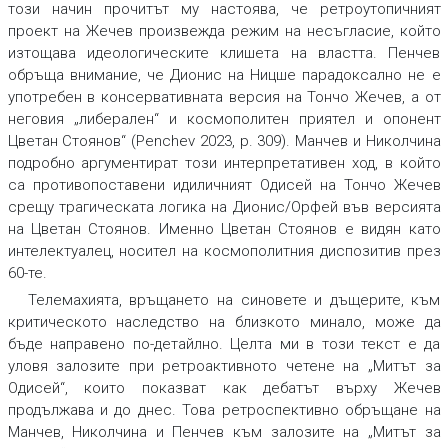
този начин прочитът му настоява, че ретроутопичният
проект на Жечев произвежда режим на несъгласие, който
изтощава идеологическите клишета на властта. Пенчев
обръща внимание, че Дионис на Ницше парадоксално не е
употребен в консервативната версия на Тончо Жечев, а от
неговия „либерален“ и космополитен приятел и опонент
Цветан Стоянов“ (Penchev 2023, p. 309). Манчев и Николчина
подробно аргументират този интерпретативен ход, в който
са противопоставени идиличният Одисей на Тончо Жечев
срещу трагическата логика на Дионис/Орфей във версията
на Цветан Стоянов. Именно Цветан Стоянов е видян като
интелектуалец, носител на космополитния диспозитив през
60-те.
Телемахията, връщането на синовете и дъщерите, към
критическото наследство на близкото минало, може да
бъде направено по-детайлно. Целта ми в този текст е да
уловя залозите при ретроактивното четене на „Митът за
Одисей“, които показват как дебатът върху Жечев
продължава и до днес. Това ретроспективно обръщане на
Манчев, Николчина и Пенчев към залозите на „Митът за