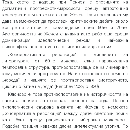
Това, което е водещо при Пенчев, е опозицията на
догматични прогресисти-марксисти
срещу
автохтонния
консерватизъм
на кръга около Жечев. Тази постановка му
дава възможност да проследи критическите дебати около
конкретни автори и произведения през 60те и 70-те.
Аисторичността на Жечев е видяна като работеща срещу
доминиращия идеологически режим и най-важна
философска алтернатива на официалния марксизъм:
„Консервативната революция“ в мисленето за
литературата от 60-те въвежда една парадоксална
темпорална структура, противопоставяща се на линеарния
комунистически прогресизъм. На историческото време на
„народа“ и нацията се противопоставя аисторичното,
циклично битие на „рода“ (Penchev 2023, p. 320).
Ключово е това противопоставяне на историчността на
нацията
спрямо автохтонната вечност на
рода.
Пенчев
типологически свързва визията на Жечев с немската
„консервативна революция“ между двете световни войни
като бунт срещу рационалната либерална модерност.
Подобна позиция изважда
дясна интелектуална утопия
.
По