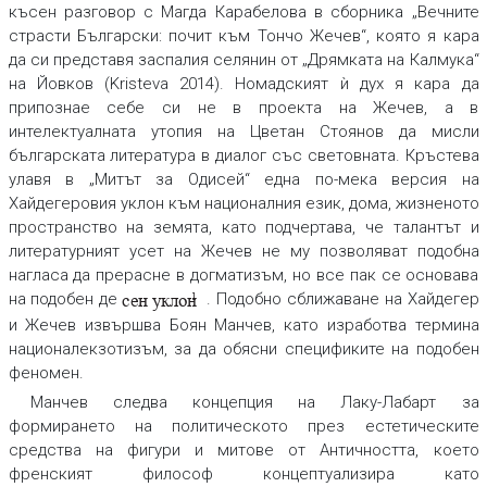
късен разговор с Магда Карабелова в сборника „Вечните
страсти Български: почит към Тончо Жечев“, която я кара
да си представя заспалия селянин от „Дрямката на Калмука“
на Йовков (Kristeva 2014). Номадският ѝ дух я кара да
припознае себе си не в проекта на Жечев, а в
интелектуалната утопия на Цветан Стоянов да мисли
българската литература в диалог със световната. Кръстева
улавя в „Митът за Одисей“ една по-мека версия на
Хайдегеровия уклон към националния език, дома, жизненото
пространство на земята, като подчертава, че талантът и
литературният усет на Жечев не му позволяват подобна
нагласа да прерасне в догматизъм, но все пак се основава
на подобен де
. Подобно сближаване на Хайдегер
сен уклон
1
и Жечев извършва Боян Манчев, като изработва термина
националекзотизъм
,
за да обясни спецификите на подобен
феномен.
Манчев следва концепция на Лаку-Лабарт за
формирането на политическото през естетическите
средства на фигури и митове от Античността, което
френският философ концептуализира като