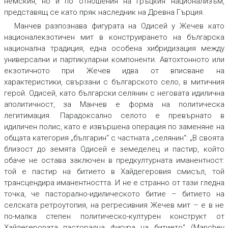
немския, но и по отношения на гръцкия национализъм,
представящ се като пряк наследник на Древна Гърция.
Манчев разпознава фигурата на Одисей у Жечев като
националекзотичен мит в конструирането на българска
национална традиция, една особена хибридизация между
универсални и партикуларни компоненти. Автохтонното или
екзотичното при Жечев идва от вписване на
характеристики, свързани с българското село, в митичния
герой. Одисей, като български селянин с неговата идилична
аполитичност, за Манчев е форма на политическа
легитимация. Парадоксално селото е превърнато в
идиличен полис,
като е извършена операция по заменяне на
общата категория „българин“ с частната „селянин“: „В своята
близост до земята Одисей е земеделец и пастир, който
обаче не остава заключен в предкултурната иманентност:
той е
пастир на битието
в Хайдегеровия смисъл, той
трансцендира
иманентността. И не е странно от тази гледна
точка, че пасторално-идилическото битие – битието на
селската ретроутопия, на регресивния Жечев мит – е в не
по-малка степен политическо-културен конструкт от
Хайдегеровата пасторална фигура на битието“ (Manchev