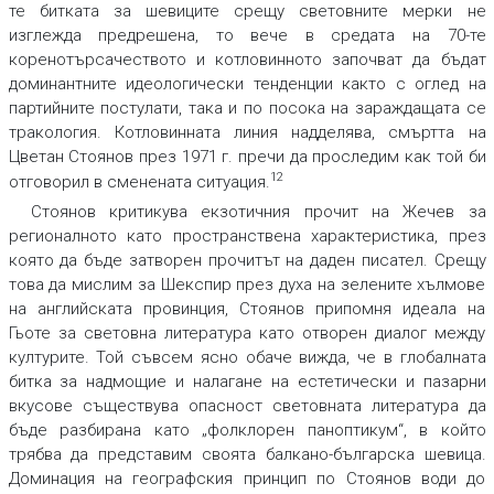
те битката за шевиците срещу световните мерки не
изглежда предрешена, то вече в средата на 70-те
коренотърсачеството и котловинното започват да бъдат
доминантните идеологически тенденции както с оглед на
партийните постулати, така и по посока на зараждащата се
тракология. Котловинната линия надделява, смъртта на
Цветан Стоянов през 1971 г. пречи да проследим как той би
12
отговорил в сменената ситуация.
Стоянов критикува екзотичния прочит на Жечев за
регионалното като пространствена характеристика, през
която да бъде затворен прочитът на даден писател. Срещу
това да мислим за Шекспир през духа на зелените хълмове
на английската провинция, Стоянов припомня идеала на
Гьоте за световна литература като отворен диалог между
културите. Той съвсем ясно обаче вижда, че в глобалната
битка за надмощие и налагане на естетически и пазарни
вкусове съществува опасност световната литература да
бъде разбирана като „фолклорен паноптикум“, в който
трябва да представим своята балкано-българска шевица.
Доминация на географския принцип по Стоянов води до