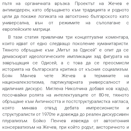
пътя на органичната връзка. Проектът на Жечев е
антимодерен, като обръщането към традицията и родното
цели да покаже логиката на автохтонно българското като
универсална, вън от режимите на съполагане с
европейските матрици.
В тази статия привличам три концептуални коментара,
които идват от едно следващо поколение хуманитаристи.
Тяхното обръщане към „Митът за Одисей“ е опит да се
демаскират идеологическите импликации зад фигурата на
завръщащия се Одисей, а с това да се преосмисли
историята на българската критика от късния социализъм.
Боян Манчев чете Жечев в термините на
националекзотизма
, партикуларната универсалност
и
идиличния дискурс
.
Миглена Николчина добавя нов кадър,
посочвайки ролята на интелектуалците от 80-те, тяхното
обръщане към Античността и постструктуралистка нагласа,
която минава отвъд дебата импресионисти и
структуралисти от 1970те и довежда до реален дискурсивен
плурализъм. Бойко Пенчев извежда от
автохтонния
консерватизъм
на Жечев, при който
родът
, аисторичното и