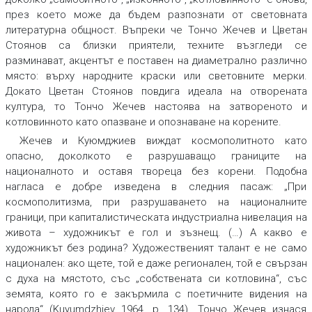
през което може да бъдем разпознати от световната
литературна общност. Въпреки че Тончо Жечев и Цветан
Стоянов са близки приятели, техните възгледи се
разминават, акцентът е поставен на диаметрално различно
място: върху народните краски или световните мерки.
Докато Цветан Стоянов повдига идеала на отворената
култура, то Тончо Жечев настоява на затвореното и
котловинното като опазване и опознаване на корените.
Жечев и Куюмджиев виждат космополитното като
опасно, доколкото е разрушаващо границите на
националното и оставя твореца без корени. Подобна
нагласа е добре изведена в следния пасаж: „При
космополитизма, при разрушаването на националните
граници, при капиталистическата индустриална нивелация на
живота – художникът е гол и зъзнещ. (…) А какво е
художникът без родина? Художественият талант е не само
национален: ако щете, той е даже регионален, той е свързан
с духа на мястото, със „собствената си котловина“, със
земята, която го е закърмила с поетичните видения на
народа“ (Kuyumdzhiev 1964, р. 134). Тончо Жечев изнася