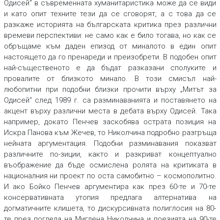
Одисей“ в съвременната хуманитаристика може да се види
и като опит техните тези да се сговорят, а с това да се
разкаже историята на българската критика през различни
времеви перспективи: не само как е било тогава, но как се
обръщаме към даден епизод от миналото в един опит
настоящето да го пренареди и преизобрети. В подобен опит
най-същественото е да бъдат разказани сполуките и
провалите от близкото минало. В този смисъл най-
любопитни при подобни близки прочити върху „Митът за
Одисей“ след 1989 г. са разминаванията и поставянето на
акцент върху различни места в дебата върху Одисей. Така
например, докато Пенчев заскобява острата позиция на
Искра Панова към Жечев, то Николчина подробно разгръща
нейната аргументация. Подобни разминавания показват
различните по-зиции, както и разкриват концептуално
въображение да бъде осмислена ролята на критиката в
националния ни проект по оста самобитно – космополитно.
И ако Бойко Пенчев аргументира как през 60-те и 70-те
консервативната утопия предлага алтернатива на
догматичните клишета, то дискурсивната полиглосия на 80-
те през погледа на Миглена Николчина и поезията на 90-те