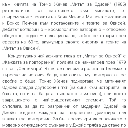
към книгата на Тончо Жечев „Митът за Одисей“ (1985)
ретроактивно: от настоящето към миналото, от
съвременните прочити на Боян Манчев, Миглена Николчина
и Бойко Пенчев към постановките и тезите за Одисей.
Дебатът котловинно – космополитно; затворено – отворено
общество; родно – наднационално, който се отваря през
средата на 60-те, акумулира своята енергия в тезите на
„Митът за Одисей“.
Концептуално най-важната глава от „Митът за Одисей“ е
„Жаждата за повторение“, появила се най-напред през 1979
г. в сп. „Септември“. В нея се припомня ролята на Телемах в
търсене на неговия баща, или опитът му повторно да се
сдобие с баща. Тончо Жечев подчертава, че митичният
Одисей следва двупосочен път (на сина към историята на
бащата, но и на бащата възвратно към сина), при което
завръщането е най-същественият елемент. Той го
съполага, за да го разграничи от модерния Одисей на
Джойс, където жаждата за творчество доминира над
жаждата за повторение. За българския критик справянето с
модерно отчужденото съзнание у Джойс трябва да стане по