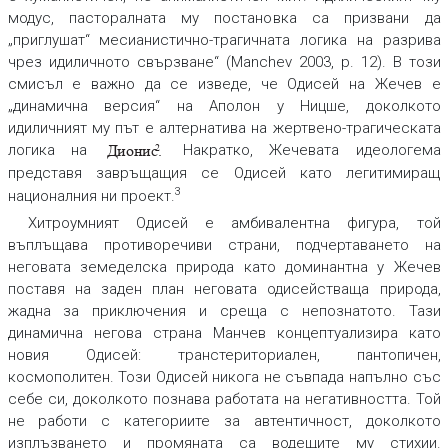
модус, пасторалната му постановка са призвани да
„приглушат“ месианистично-трагичната логика на
разрива
чрез идиличното
свързване
“ (Manchev 2003, р. 12). В този
смисъл е важно да се изведе, че Одисей на Жечев е
„динамична версия“ на Аполон у Ницше, доколкото
идиличният му път е алтернатива на жертвено-трагическата
логика на
Накратко, Жечевата идеологема
Дионис.
2
представя завръщащия се Одисей като легитимиращ
3
националния ни проект.
Хитроумният Одисей е амбивалентна фигура, той
въплъщава противоречиви страни, подчертаването на
неговата земеделска природа като доминантна у Жечев
поставя на заден план неговата одисействаща природа,
жадна за приключения и среща с непознатото. Тази
динамична негова страна Манчев концептуализира като
новия Одисей
: транстериториален, пантопичен,
космополитен. Този Одисей никога не съвпада напълно със
себе си, доколкото познава работата на негативността. Той
не работи с категориите за автентичност, доколкото
изплъзването и промяната са водещите му стихии.