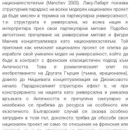
националестетизъм
(Manchev 2003). Лаку-Лабарт показва
структурния парадокс на всеки модерен национален проект
да бъде мислен в термина на
партикуларна универсалност,
т.е. структурата е универсална, но всяка нация я
интерпретира през свои партикуларни митове. Подобно
автохтонно пречупване на универсални митове и фигури
Манчев концептуализира като
националекзотизъм
.
Той
припомня как немският национален проект се опитва да
изработи свой уникален модел на универсалност, който да
бъде в контраст с френския класицистичен подход към
Античността. Това е романтическият опит по
изобретяването на Другата Гърция (тъмна, ирационална),
довело до Ницшевата концептуализация на Дионисовото
начало. Парадоксалният структурен ефект е, че при
конструирането на нацията като универсална и уникална
връзката с Античността е пречупена сингуларно и
неизбежно се прибягва до ресурса на особеното или
екзотичното. Българският случай се оказва особено
затруднен в този път, доколкото трябва да обособи своя
национален проект не само по отношение на френския или