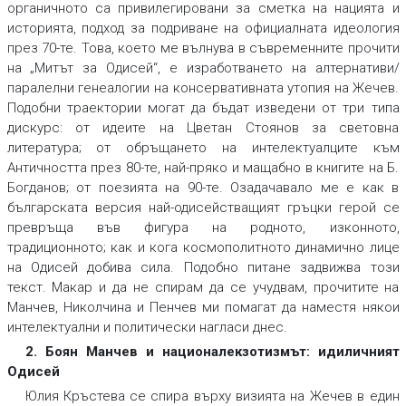
органичното
са привилегировани за сметка на нацията и
историята, подход за подриване на официалната идеология
през 70-те. Това, което ме вълнува в съвременните прочити
на „Митът за Одисей“, е изработването на алтернативи/
паралелни генеалогии на консервативната утопия на Жечев.
Подобни траектории могат да бъдат изведени от три типа
дискурс: от идеите на Цветан Стоянов за световна
литература; от обръщането на интелектуалците към
Античността през 80-те, най-пряко и мащабно в книгите на Б.
Богданов; от поезията на 90-те. Озадачавало ме е как в
българската версия най-одисействащият гръцки герой се
превръща във фигура на родното, изконното,
традиционното; как и кога космополитното динамично лице
на Одисей добива сила. Подобно питане задвижва този
текст. Макар и да не спирам да се учудвам, прочитите на
Манчев, Николчина и Пенчев ми помагат да наместя някои
интелектуални и политически нагласи днес.
2. Боян Манчев и националекзотизмът: идиличният
Одисей
Юлия Кръстева се спира върху визията на Жечев в един