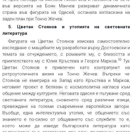
във версията на Боян Манчев разкриват динамичната
страна във фигурата на Одисей, останала изтласкана на
заден план при Тончо Жечев.
5. Цветан Стоянов и утопията на световната
литература
Фигурата на Цветан Стоянов изисква самостоятелно
изследване с мащабните му разработки върху Достоевски и
темата за отчуждението, с романите му, с близостта и
10
приятелството му с Юлия Кръстева и Георги Марков.
Тук
Цветан Стоянов е привлечен като контрапункт на
ретроутопичната визия на Тончо Жечев. Въпреки че
Стоянов не емигрира на Запад като Кръстева и Марков,
неговият проект е белязан с космополитна нагласа към
общение между културите. Неговата одисея е пътуване сред
световната литература, сновенето сред различни езици,
превеждане на големи съвременни европейски автори.
Въобще, една интелектуална утопия, че общението със
знанието е по-силно от общуването със службите: то е,
което може да изведе българската литература като