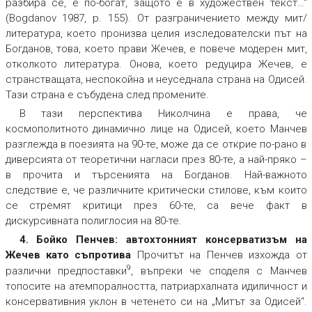
разбира се, е по-богат, защото е в художествен текст…“
(Bogdanov 1987, p. 155). От разграничението между мит/
литература, което пронизва целия изследователски път на
Богданов, това, което прави Жечев, е повече модерен мит,
отколкото литература. Онова, което редуцира Жечев, е
странстващата, неспокойна и неуседнала страна на Одисей.
Тази страна е събудена след промените.
В тази перспектива Николчина е права, че
космополитното динамично лице на Одисей, което Манчев
разглежда в поезията на 90-те, може да се открие по-рано в
диверсията от теоретични нагласи през 80-те, а най-пряко –
в прочита и търсенията на Богданов. Най-важното
следствие е, че различните критически стилове, към които
се стремят критици през 60-те, са вече факт в
дискурсивната полиглосия на 80-те.
4. Бойко Пенчев: автохтонният консерватизъм на
Жечев като съпротива
Прочитът на Пенчев изхожда от
9
различни предпоставки
, въпреки че споделя с Манчев
топосите на атемпоралността, патриархалната идиличност и
консервативния уклон в четенето си на „Митът за Одисей“.