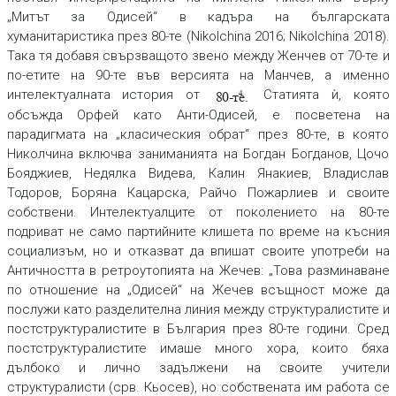
„Митът за Одисей“ в кадъра на българската
хуманитаристика през 80-те (Nikolchina 2016; Nikolchina 2018).
Така тя добавя свързващото звено между Женчев от 70-те и
по-етите на 90-те във версията на Манчев, а именно
интелектуалната история от
Статията ѝ, която
80-те.
4
обсъжда Орфей като Анти-Одисей, е посветена на
парадигмата на „класическия обрат“ през 80-те, в която
Николчина включва заниманията на Богдан Богданов, Цочо
Бояджиев, Недялка Видева, Калин Янакиев, Владислав
Тодоров, Боряна Кацарска, Райчо Пожарлиев и своите
собствени. Интелектуалците от поколението на 80-те
подриват не само партийните клишета по време на късния
социализъм, но и отказват да впишат своите употреби на
Античността в ретроутопията на Жечев: „Това разминаване
по отношение на „Одисей“ на Жечев всъщност може да
послужи като разделителна линия между структуралистите и
постструктуралистите в България през 80-те години. Сред
постструктуралистите имаше много хора, които бяха
дълбоко и лично задължени на своите учители
структуралисти (срв. Кьосев), но собствената им работа се