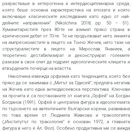
разрастваше в хетерогенна и интердисциплинарна среда,
която беше основна характеристика на епохата и която
включваше класическите изследвания като едно от най-
дейните направления“ (Nikolchina 2018, pp. 50 – 51).
Хуманитаристите през 80-те не взимат пряко страна в
критическия дебат от 70-те. Те не продължават нито линията
на импресионистите в лицето на Тончо Жечев, нито тази на
структуралистите в лицето на Мирослав Янакиев, а
теоретично дестабилизират и деконструират големите
разкази в своя опит да подрият идеологическите клишета и
втвърдените почерци на властта.
Николчина извежда орфизма като тенденцията, която без
пряко да се занимава с „Митът за Одисей“, предлага негатив
на Жечев като една антиодисеевска перспектива. Ключови
за прочита ѝ са постановките от книгата „Орфей“ на Богдан
Богданов (1991). Орфей е централна фигура в идеологемата
по търсенето на автентичните български корени, развивана
по това време от Людмила Живкова и тракологията
(„Институтът по тракология“ е основан 1972, а главната
фигура в него е Ал. Фол). Особено продуктивна ми се вижда