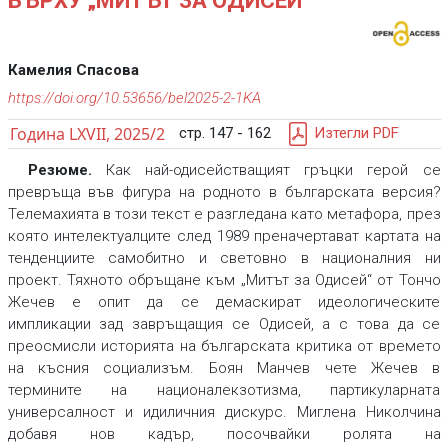
ВЪРХУ „МИТЪТ ЗА ОДИСЕЙ“
Камелия Спасова
https://doi.org/10.53656/bel2025-2-1KA
Година LXVII, 2025/2
стр. 147 - 162
Изтегли PDF
Резюме.
Как най-одисействащият гръцки герой се
превръща във фигура на родното в българската версия?
Телемахията в този текст е разгледана като метафора, през
която интелектуалците след 1989 преначертават картата на
тенденциите самобитно и световно в националния ни
проект. Тяхното обръщане към „Митът за Одисей“ от Тончо
Жечев е опит да се демаскират идеологическите
импликации зад завръщащия се Одисей, а с това да се
преосмисли историята на българската критика от времето
на късния социализъм. Боян Манчев чете Жечев в
термините на националекзотизма, партикуларната
универсалност и идиличния дискурс. Миглена Николчина
добавя нов кадър, посочвайки ролята на