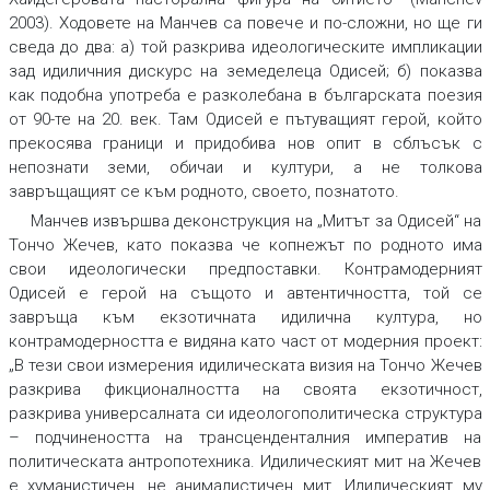
2003). Ходовете на Манчев са повече и по-сложни, но ще ги
сведа до два: а) той разкрива идеологическите импликации
зад идиличния дискурс на земеделеца Одисей; б) показва
как подобна употреба е разколебана в българската поезия
от 90-те на 20. век. Там Одисей е пътуващият герой, който
прекосява граници и придобива нов опит в сблъсък с
непознати земи, обичаи и култури, а не толкова
завръщащият се към родното, своето, познатото.
Манчев извършва деконструкция на „Митът за Одисей“ на
Тончо Жечев, като показва че копнежът по родното има
свои идеологически предпоставки. Контрамодерният
Одисей е герой на същото и автентичността, той се
завръща към екзотичната идилична култура, но
контрамодерността е видяна като част от модерния проект:
„В тези свои измерения идилическата визия на Тончо Жечев
разкрива фикционалността на своята екзотичност,
разкрива универсалната си идеологополитическа структура
– подчинеността на трансценденталния императив на
политическата антропотехника. Идилическият мит на Жечев
е
хуманистичен
,
не
анималистичен
мит. Идилическият му