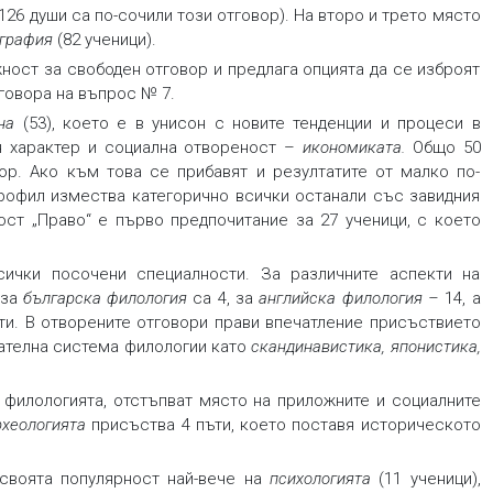
126 души са по-сочили този отговор). На второ и трето място
ография
(82 ученици).
ност за свободен отговор и предлага опцията да се изброят
тговора на въпрос № 7.
на
(53), което е в унисон с новите тенденции и процеси в
н характер и социална отвореност –
икономиката
.
Общо 50
р. Ако към това се прибавят и резултатите от малко по-
профил измества категорично всички останали със завидния
ост „Право“ е първо предпочитание за 27 ученици, с което
ички посочени специалности. За различните аспекти на
 за
българска филология
са 4, за
английска филология
–
14, а
ти. В отворените отговори прави впечатление присъствието
вателна система филологии като
скандинавистика
, японистика
,
и филологията, отстъпват място на приложните и социалните
рхеологията
присъства 4 пъти, което поставя историческото
своята популярност най-вече на
психологията
(11 ученици),