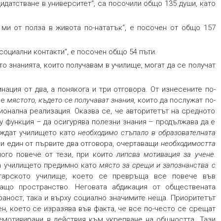
идатстване в университет“, са посочили общо 135 души, като
 ми от полза в живота по-нататък“, е посочен от общо 157
социални контакти“, е посочен общо 54 пъти.
то знанията, които получавам в училище, могат да се получат
ация от два, а понякога и три отговора. От изнесените по-
 е
мястото, където се получават знания
,
които да послужат по-
онална реализация. Оказва се, че авторитетът на средното
у функция – да осигурява полезни знания – продължава да е
виждат училището като
необходимо стъпало в образователната
ли един от първите два отговора, очертаващи
необходимостта
ного повече от тези, при които
липсва мотивация за учене
.
на училището предимно като
място за срещи и запознанства с
гарското училище, което се превръща все повече във
ащо пространство. Неговата абдикация от обществената
раност, така и върху социално значимите неща. Приоритетът
н, което се изразява във факта, че все по-често се срещат
емотивирани в действия към укрепване на общността. Тази