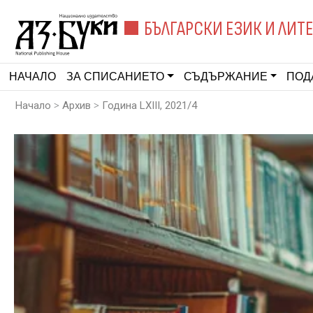
БЪЛГАРСКИ ЕЗИК И ЛИТ
НАЧАЛО
ЗА СПИСАНИЕТО
СЪДЪРЖАНИЕ
ПОД
>
>
Начало
Архив
Година LXIII, 2021/4