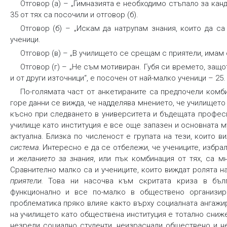
Отговор (а) – „Гимназията е необходимо стъпало за канд
35 от тях са посочили и отговор (б).
Отговор (б) – „Искам да натрупам знания, които да са
ученици.
Отговор (в) – „В училището се срещам с приятели, имам 
Отговор (г) – „Не съм мотивиран. Губя си времето, защо
и от други източници“, е посочен от най-малко ученици – 25.
По-голямата част от анкетираните са предпочели комбин
горе данни се вижда, че надделява мнението, че училището
късно при следването в университета и бъдещата професи
училище като институция е все още запазен и основната м
актуална. Близка по численост е групата на тези, които 
система
.
Интересно е да се отбележи, че учениците, избра
и
желанието за знания
, или пък комбинация от тях, са м
Сравнително малко са и учениците, които виждат ролята 
приятели
.
Това ни насочва към скритата криза в бъл
функционално и все по-малко в обществено организир
проблематика пряко влияе както върху социалната ангажи
на училището като обществена институция е тотално сниже
незрели социално студенти, неизраснали обществено и н