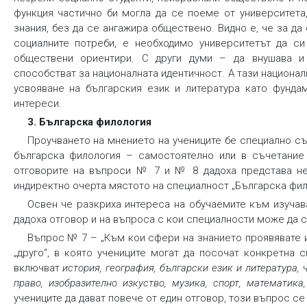
функция частично би могла да се поеме от университета
знания, без да се ангажира обществено. Видно е, че за 
социалните потреби, е необходимо университетът да си
обществени ориентири. С други думи – да внушава и 
способстват за националната идентичност. А тази национа
усвояване на българския език и литература като фундам
интереси.
3. Българска филология
Проучването на мнението на учениците бе специално съ
българска филология – самостоятелно или в съчетание 
отговорите на въпроси № 7 и № 8 дадоха представа не 
индиректно очерта мястото на специалност „Българска фило
Освен че разкриха интереса на обучаемите към изучава
дадоха отговор и на въпроса с кои специалности може да 
Въпрос № 7 – „Към кои сфери на знанието проявявате и
„друго“, в която учениците могат да посочат конкретна 
включват
история
, география
, български език и литература
,
право
, изобразително изкуство
, музика
, спорт
, математика
учениците да дават повече от един отговор, този въпрос с