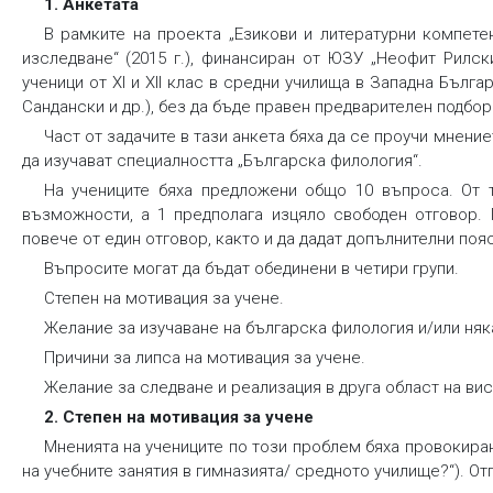
1. Анкетата
В рамките на проекта „Езикови и литературни компете
изследване“ (2015 г.), финансиран от ЮЗУ „Неофит Рилс
ученици от XI и XII клас в средни училища в Западна Бълга
Сандански и др.), без да бъде правен предварителен подбо
Част от задачите в тази анкета бяха да се проучи мнени
да изучават специалността „Българска филология“.
На учениците бяха предложени общо 10 въпроса. От 
възможности, а 1 предполага изцяло свободен отговор.
повече от един отговор, както и да дадат допълнителни поя
Въпросите могат да бъдат обединени в четири групи.
Степен на мотивация за учене.
Желание за изучаване на българска филология и/или няк
Причини за липса на мотивация за учене.
Желание за следване и реализация в друга област на ви
2. Степен на мотивация за учене
Мненията на учениците по този проблем бяха провокира
на учебните занятия в гимназията/ средното училище?“). От