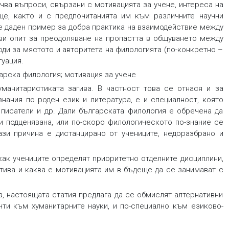
чва въпроси, свързани с мотивацията за учене, интереса на
ще, както и с предпочитанията им към различните научни
 е даден пример за добра практика на взаимодействие между
ави опит за преодоляване на пропастта в общуването между
оди за мястото и авторитета на филологията (по-конкретно –
уация.
гарска филология; мотивация за учене
манитаристиката загива. В частност това се отнася и за
знания по роден език и литература, е и специалност, която
 писатели и др. Дали българската филология е обречена да
 и подценявана, или по-скоро филологическото по-знание се
зи причина е дистанцирано от учениците, недоразбрано и
ак учениците определят приоритетно отделните дисциплини,
тива и каква е мотивацията им в бъдеще да се занимават с
а, настоящата статия предлага да се обмислят алтернативни
нти към хуманитарните науки, и по-специално към езиково-