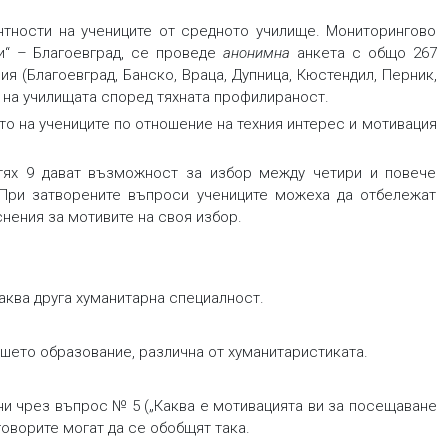
нтности на учениците от средното училище. Мониторингово
ки“ – Благоевград, се проведе
анонимна
анкета с общо 267
рия (Благоевград, Банско, Враца, Дупница, Кюстендил, Перник,
р на училищата според тяхната профилираност.
ето на учениците по отношение на техния интерес и мотивация
тях 9 дават възможност за избор между четири и повече
 При затворените въпроси учениците можеха да отбележат
снения за мотивите на своя избор.
аква друга хуманитарна специалност.
сшето образование, различна от хуманитаристиката.
ни чрез въпрос № 5 („Каква е мотивацията ви за посещаване
говорите могат да се обобщят така.