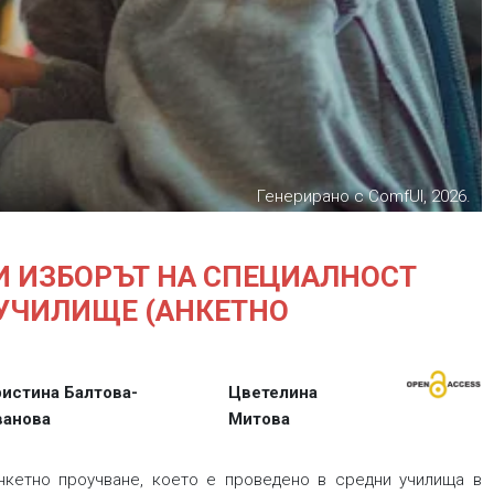
Генерирано с ComfUI, 2026.
 ИЗБОРЪТ НА СПЕЦИАЛНОСТ
 УЧИЛИЩЕ (АНКЕТНО
ристина Балтова-
Цветелина
ванова
Митова
нкетно проучване, което е проведено в средни училища в