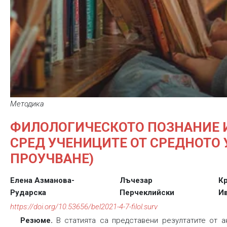
Методика
ФИЛОЛОГИЧЕСКОТО ПОЗНАНИЕ И
СРЕД УЧЕНИЦИТЕ ОТ СРЕДНОТО
ПРОУЧВАНЕ)
Елена Азманова-
Лъчезар
К
Рударска
Перчеклийски
И
https://doi.org/10.53656/bel2021-4-7-filol.surv
Резюме.
В статията са представени резултатите от а