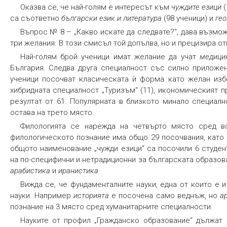
Оказва се, че най-голям е интересът към
чуждите езици
(
са съответно
български език и литература
(98 ученици) и
ге
Въпрос № 8 – „Какво искате да следвате?“, дава възмож
три желания. В този смисъл той допълва, но и прецизира о
Най-голям брой ученици имат желание да учат
медици
България. Следва друга специалност със силно приложе
ученици посочват класическата ѝ форма като желан избо
хибридната специалност „Туризъм“ (11), икономическият 
резултат от 61. Популярната в близкото минало специалн
остава на трето място.
Филологията се нарежда на четвърто място сред вс
филологическото познание има общо 29 посочвания, като
общото наименование „чужди езици“ са посочили 6 студен
на по-специфични и нетрадиционни за българската образо
арабистика
и
иранистика
.
Вижда се, че фундаменталните науки, една от които е 
науки. Например
историята
е посочена само веднъж, но
а
познание на 3 място сред хуманитарните специалности.
Науките от профил „Гражданско образование“ дължат 