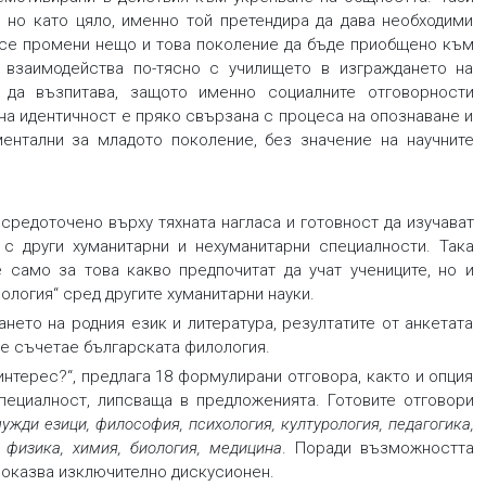
, но като цяло, именно той претендира да дава необходими
да се промени нещо и това поколение да бъде приобщено към
 взаимодейства по-тясно с училището в изграждането на
да възпитава, защото именно социалните отговорности
лна идентичност е пряко свързана с процеса на опознаване и
ентални за младото поколение, без значение на научните
средоточено върху тяхната нагласа и готовност да изучават
с други хуманитарни и нехуманитарни специалности. Така
само за това какво предпочитат да учат учениците, но и
логия“ сред другите хуманитарни науки.
нето на родния език и литература, резултатите от анкетата
се съчетае българската филология.
нтерес?“, предлага 18 формулирани отговора, както и опция
специалност, липсваща в предложенията. Готовите отговори
 чужди езици
, философия
, психология
, културология
, педагогика
,
, физика
, химия
, биология
, медицина
. Поради възможността
е оказва изключително дискусионен.