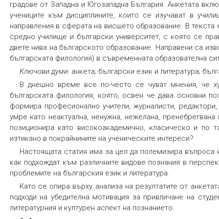
градове от Западна и Югозападна България. Анкетата вклю
учениците към дисциплините, които се изучават в учили
направления в сферата на висшето образование. В текста
средно училище и български университет, с която се пр
двете нива на българското образование. Направени са изв
българската филология) в съвременната образователна сит
Ключови думи:
анкета; български език и литература; бъл
В днешно време все по-често се чуват мнения, че ху
българската филология, която, освен че дава основни по
формира професионално учители, журналисти, редактори,
умре като неактуална, ненужна, нежелана, пренебрегвана
позиционира като високоакадемично, класическо и по та
изтикано в покрайнините на ученическите интереси?
Настоящата статия има за цел да полемизира въпроса к
как подхождат към различните видове познания в перспек
проблемите на българския език и литература.
Като се опира върху анализа на резултатите от анкетат
подходи на убедителна мотивация за привличане на студе
литературния и културен аспект на познанието.