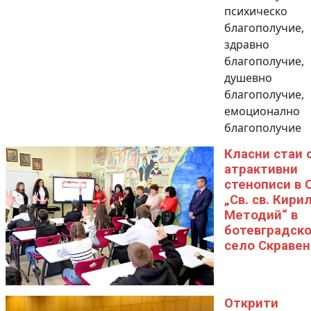
психическо
благополучие,
здравно
благополучие,
душевно
благополучие,
емоционално
благополучие
Класни стаи 
атрактивни
стенописи в 
„Св. св. Кирил
Методий“ в
ботевградск
село Скравен
Открити