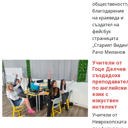
общественостт
благодарение
на краеведа и
създател на
фейсбук
страницата
„Старият Видин
Рачо Миланов
Учители от
Гоце Делчев
създадоха
преподавате
по английски
език с
изкуствен
интелект
Учители от
Неврокопската