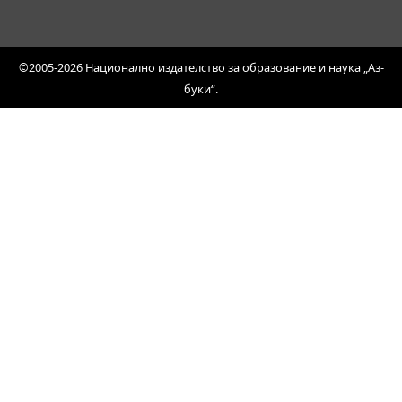
©2005-2026 Национално издателство за образование и наука „Аз-
буки“.