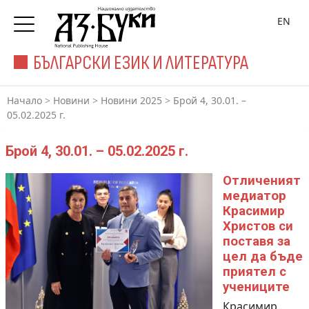
EN
БЪЛГАРСКИ ЕЗИК И ЛИТЕРАТУРА
Начало
>
Новини
>
Новини 2025
>
Брой 4, 30.01. –
05.02.2025 г.
Брой 4, 30.01. – 05.02.2025 г.
Отличеният
медиатор
Красимир
Христов си
поставя за
цел да бъде
приятел с
учениците
Красимир