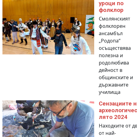
уроци по
фолклор
Смолянският
фолклорен
ансамбъл
„Родопа“
осъществява
полезна и
родолюбива
дейност в
общинските и
държавните
училища
Сензациите н
археологиче
лято 2024
Находките от д
от най-