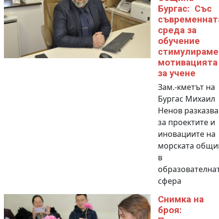
Бургас: Със
съвременнат
среда за
обучение
стимулираме
мотивацията
за учене
Зам.-кметът на
Бургас Михаил
Ненов разказва
за проектите и
иновациите на
морската общи
в
образователна
сфера
Снимка на
броя: