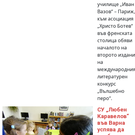
училище „Иван
Вазов“ – Париж,
към асоциация
„Христо Ботев“
във френската
столица обяви
началото на
второто издани
на
международни
литературен
конкурс
„Вълшебно
перо“.
СУ „Любен
Каравелов“
във Варна
успява да