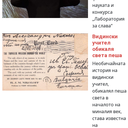
науката и
конкурса
„Лаборатория
за слава“
Видински
учител
обикаля
света пеша
Необичайната
история на
видински
учител,
обикалял пеша
света в
началото на
миналия век,
става известна
на