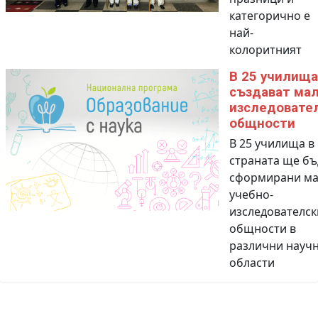
категорично е
най-
колоритният
В 25 училища
създават ма
изследовате
общности
В 25 училища в
страната ще бъ
сформирани ма
учебно-
изследователск
общности в
различни науч
области