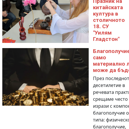
Празник на
китайската
култура в
столичното
18. СУ
"Уилям
Гладстон"
Благополучи
само
материално 
може да бъд
През последно
десетилетие в
речевата практ
срещаме често
изрази с компо
благополучие о
типа: физическ
благополучие,