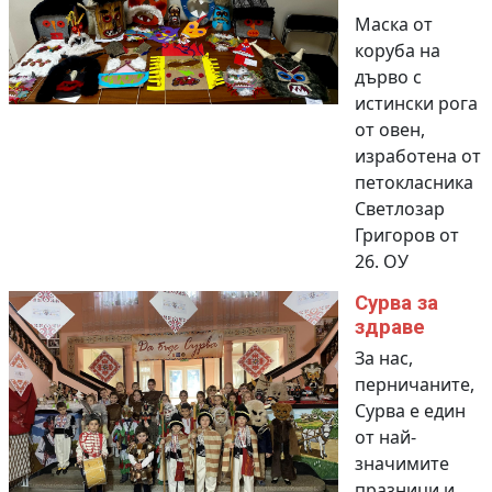
Маска от
коруба на
дърво с
истински рога
от овен,
изработена от
петокласника
Светлозар
Григоров от
26. ОУ
Сурва за
здраве
За нас,
перничаните,
Сурва е един
от най-
значимите
празници и