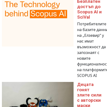
Безплатен
достъп до
Scopus AI и
SciVal
Потребителите
на базите данн
на „Елзевир“ у
нас имат
възможност да 
запознаят с
новите
функционалнос
на платформит
SCOPUS AI
Децата
гонят
злите сили
с авторски
маски