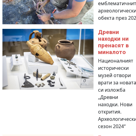
емблематичнит
археологическ
обекта през 2024
Древни
находки ни
пренасят в
миналото
Националният
исторически
музей отвори
врати за новат
си изложба
„Древни
находки. Нови
открития.
Археологическ
сезон 2024“