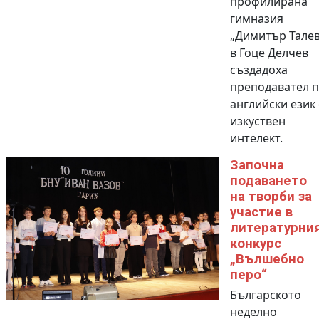
профилирана
гимназия
„Димитър Талев
в Гоце Делчев
създадоха
преподавател 
английски език 
изкуствен
интелект.
Започна
подаването
на творби за
участие в
литературни
конкурс
„Вълшебно
перо“
Българското
неделно