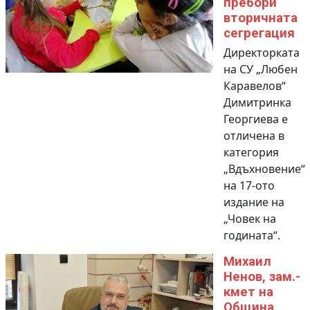
пребори
вторичната
сегрегация
Директорката
на СУ „Любен
Каравелов“
Димитринка
Георгиева е
отличена в
категория
„Вдъхновение“
на 17-ото
издание на
„Човек на
годината“.
Михаил
Ненов, зам.-
кмет на
Община