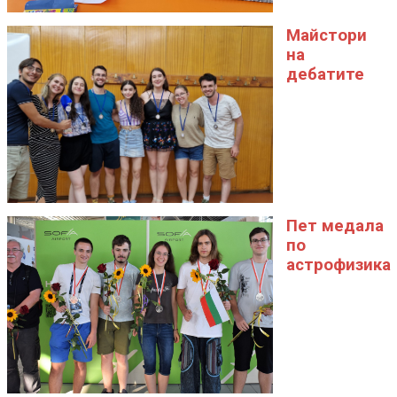
Майстори
на
дебатите
Пет медала
по
астрофизика