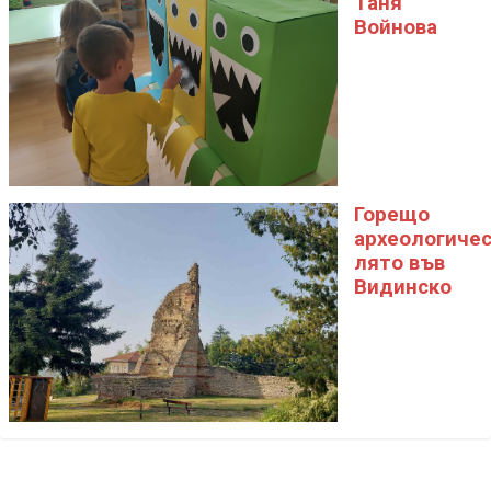
Таня
Войнова
Горещо
археологиче
лято във
Видинско