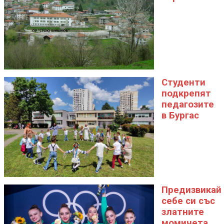
Студенти
подкрепят
педагозите
в Бургас
Предизвикай
себе си със
златните
момичета