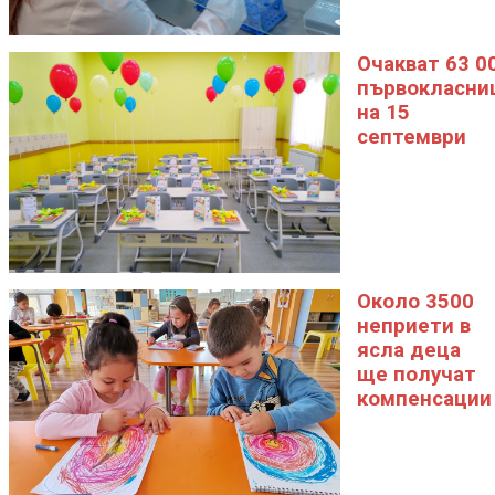
Очакват 63 0
първокласни
на 15
септември
Около 3500
неприети в
ясла деца
ще получат
компенсации