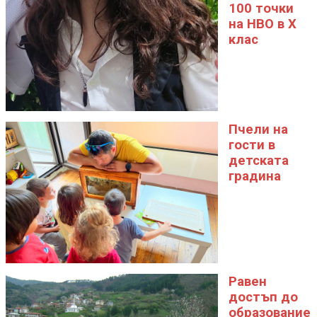
100 точки
на НВО в X
клас
Пчели на
гости в
детската
градина
Равен
достъп до
образование