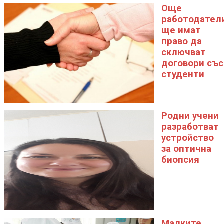
Още
работодател
ще имат
право да
сключват
договори със
студенти
Родни учени
разработват
устройство
за оптична
биопсия
Малките