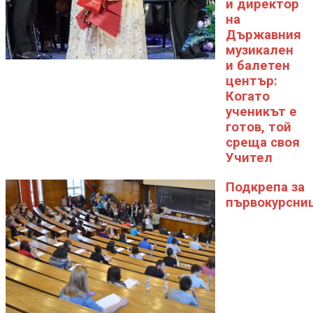
и директор
на
Държавния
музикален
и балетен
център:
Когато
ученикът е
готов, той
среща своя
Учител
Подкрепа за
първокурсни