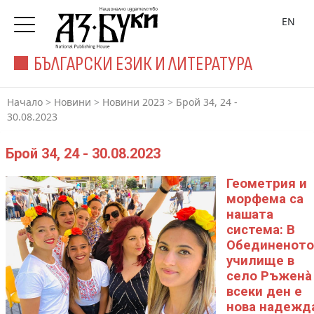
EN
БЪЛГАРСКИ ЕЗИК И ЛИТЕРАТУРА
Начало
>
Новини
>
Новини 2023
>
Брой 34, 24 -
30.08.2023
Брой 34, 24 - 30.08.2023
Геометрия и
морфема са
нашата
система: В
Обединеното
училище в
село Ръженà
всеки ден е
нова надежд