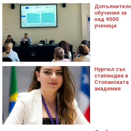
Допълнител
обучения за
над 9000
ученици
Нургюл със
стипендия в
Стопанската
академия