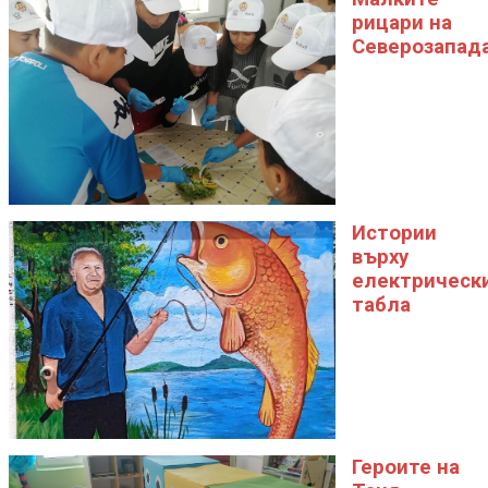
рицари на
Северозапад
Истории
върху
електрическ
табла
Героите на