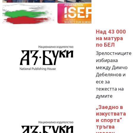
Над 43 000
на матура
по БЕЛ
Зрелостниците
избираха
между Димчо
Дебелянов и
есе за
тежестта на
думите
„Заедно в
изкуствата
и спорта“
тръгва