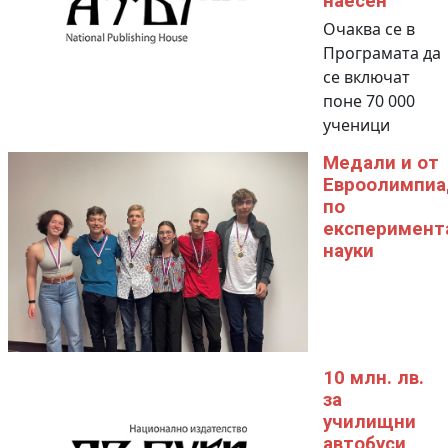
наесен
Очаква се в
Програмата да
се включат
поне 70 000
ученици
Медали и от
Евроолимпиа
по
експеримент
науки
10 млн. лв.
за
училищни
автобуси