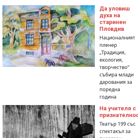
Да уловиш
духа на
старинен
Пловдив
Националният
пленер
„Традиция,
екология,
творчество“
събира млади
дарования за
поредна
година
На учителя с
признателно
Театър 199 със
спектакъл за