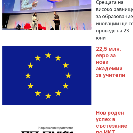
Срещата на
високо равнищ
за образование
иновации ще с
проведе на 23
юни
22,5 млн.
евро за
нови
академии
за учители
Нов роден
успех в
състезание
по ИКТ