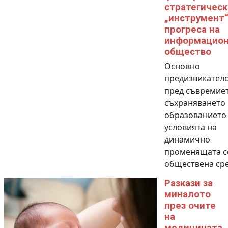
стратегическ
„инструмент“
прогреса на
информацион
общество
Основно
предизвикател
пред съвремиет
съхраняването 
образованието
условията на
динамично
променящата с
обществена ср
Разкази за
миналото
през очите
на