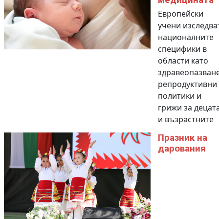
медицината
Европейски
учени изследва
националните
специфики в
области като
здравеопазване
репродуктивни
политики и
грижи за децат
и възрастните
Празник на
дарования