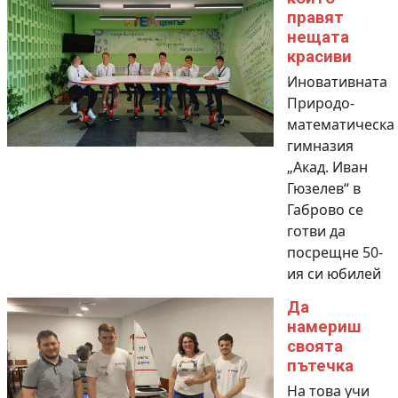
правят
нещата
красиви
Иновативната
Природо-
математическа
гимназия
„Акад. Иван
Гюзелев“ в
Габрово се
готви да
посрещне 50-
ия си юбилей
Да
намериш
своята
пътечка
На това учи