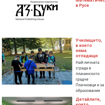
Математичес
в Русе
Училището,
в което
няма
отпадащи
Най-личната
сграда в
планинското
градче
Плачковци е за
образование
Детайлите,
които