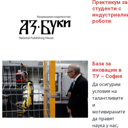
Практикум за
студенти с
индустриалн
роботи
База за
иновации в
ТУ – София
Да осигурим
условия на
талантливите
и
мотивираните
да правят
наука у нас,