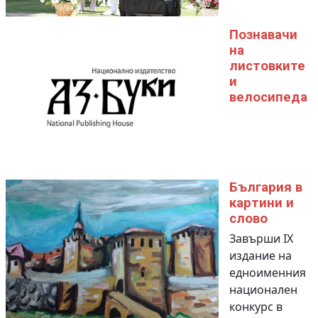
Познавачи
на
листовките
и
велосипеда
България в
картини и
слово
Завърши IX
издание на
едноименния
национален
конкурс в