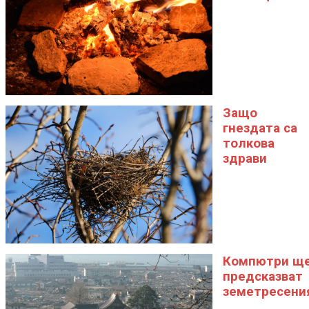
Защо
гнездата са
толкова
здрави
Компютри щ
предсказват
земетресени