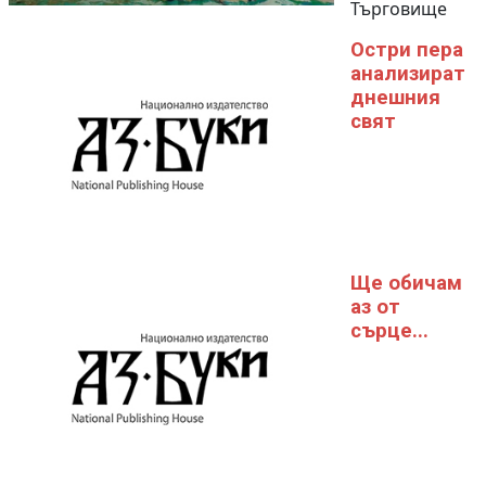
Търговище
Остри пера
анализират
днешния
свят
Ще обичам
аз от
сърце...