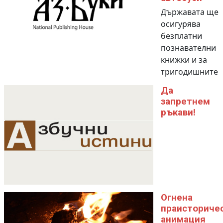
Държавата ще
осигурява
безплатни
познавателни
книжки и за
тригодишните
Да
запретнем
ръкави!
Огнена
праисториче
анимация