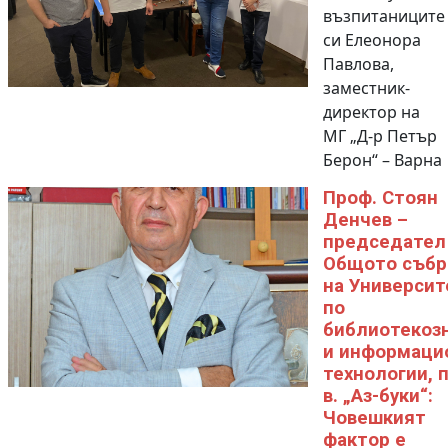
възпитаниците
си Елеонора
Павлова,
заместник-
директор на
МГ „Д-р Петър
Берон“ – Варна
Проф. Стоян
Денчев –
председател
Общото събр
на Университ
по
библиотекоз
и информаци
технологии, 
в. „Аз-буки“:
Човешкият
фактор е