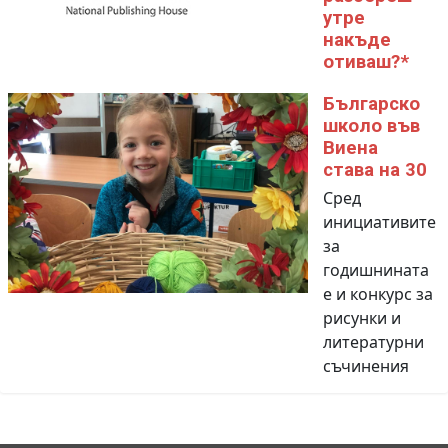
утре
накъде
отиваш?*
Българско
школо във
Виена
става на 30
Сред
инициативите
за
годишнината
е и конкурс за
рисунки и
литературни
съчинения