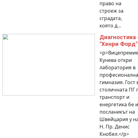
право на
строеж за
сградата,
която д...
Диагностика 
"Хенри Форд"
<p>Вицепреми
Кунева откри
лаборатория в
професионална
гимназия. Гост 
столичната ПГ 
транспорт и
енергетика бе 
посланикът на
Швейцария у н
Н. Пр. Денис
Кнобел.</p>