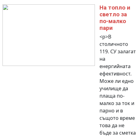
На топло и
светло за
по-малко
пари
<p>В
столичното
119. СУ залагат
на
енергийната
ефективност.
Може ли едно
училище да
плаща по-
малко за ток и
парно и в
същото време
това да не
бъде за сметка