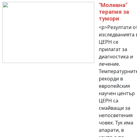
"Моливна"
терапия за
тумори
<p>Резултати о
изследванията 
ЦЕРН се
прилагат за
диагностика и
лечение.
Температурнит
рекорди в
европейския
научен център
ЦЕРН са
смайващи за
непосветения
човек. Тук има
апарати, в