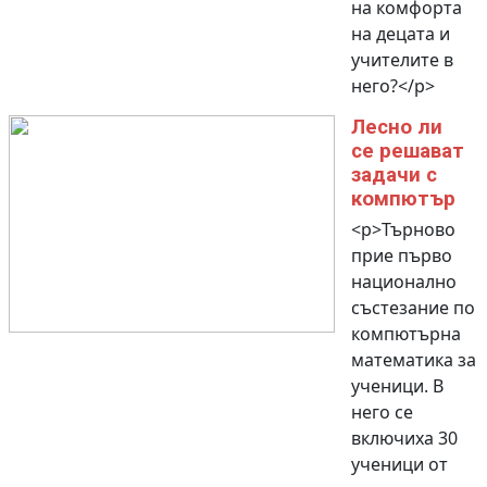
на комфорта
на децата и
учителите в
него?</p>
Лесно ли
се решават
задачи с
компютър
<p>Търново
прие първо
национално
състезание по
компютърна
математика за
ученици. В
него се
включиха 30
ученици от