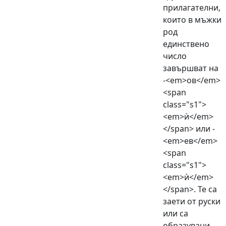
прилагателни,
които в мъжки
род
единствено
число
завършват на
-<em>ов</em>
<span
class="s1">
<em>ѝ</em>
</span> или -
<em>ев</em>
<span
class="s1">
<em>ѝ</em>
</span>. Те са
заети от руски
или са
образувани