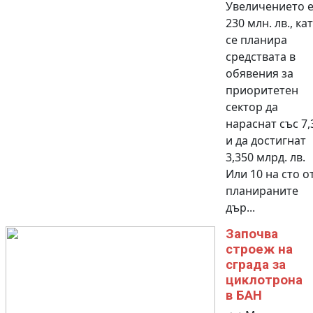
Увеличението е
230 млн. лв., ка
се планира
средствата в
обявения за
приоритетен
сектор да
нараснат със 7
и да достигнат
3,350 млрд. лв.
Или 10 на сто о
планираните
дър...
Започва
строеж на
сграда за
циклотрона
в БАН