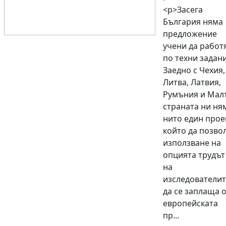
<p>Засега
България няма
предложение
учени да работ
по техни задани
Заедно с Чехия,
Литва, Латвия,
Румъния и Мал
страната ни ня
нито един проек
който да позво
използване на
опцията трудът
на
изследователит
да се заплаща 
европейската
пр...