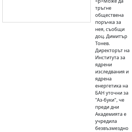
<p>Може да
тръгне
обществена
поръчка за
нея, съобщи
доц. Димитър
Тонев.
Директорът на
Института за
ядрени
изследвания и
ядрена
енергетика на
БАН уточни за
"Аз-буки", че
преди дни
Академията е
учредила
безвъзмездно