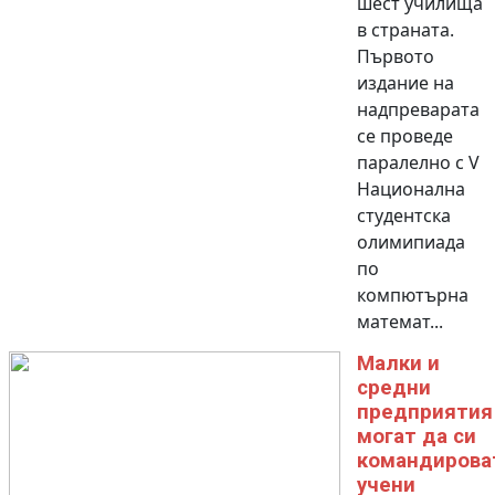
шест училища
в страната.
Първото
издание на
надпреварата
се проведе
паралелно с V
Национална
студентска
олимипиада
по
компютърна
математ...
Малки и
средни
предприятия
могат да си
командирова
учени