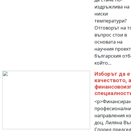
издръжлива на
ниски
температури?
Отговорът на т
въпрос стои в
основата на
научния проект
българския отб
който...
Изборът да е
качеството, а
финансовоиз
специалност
<p>Финансиран
професионалн
направления к
доц. Лиляна Въ
Според председ