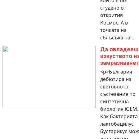
които е по-
студено от
открития
Космос. А в
точката на
сблъсъка на...
Да овладееш
изкуството н
замразяване
<p>България
дебютира на
световното
състезание по
синтетична
биология iGEM.
Как бактерията
лактобацилус
булгарикус мож
да стане по-