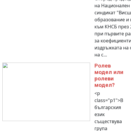
на Национален
синдикат "Висш
образование и 
към КНСБ през 2
при първите ра
за коефициенти
издръжката на 
на с...
Ролев
модел или
ролеви
модел?
<p
class="p1">В
българския
език
съществува
група