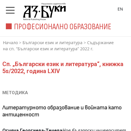
EN
ПРОФЕСИОНАЛНО ОБРАЗОВАНИЕ
Начало
>
Български език и литература
>
Съдържание
на сп. “Български език и литература” 2022 г.
Сп. „Български език и литература“, книжка
5s/2022, година LXIV
МЕТОДИКА
Литературното образование и войната като
антиценност
Нов български университет
Огняна Георгиева-Тенева