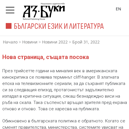
EN
БЪЛГАРСКИ ЕЗИК И ЛИТЕРАТУРА
Начало
>
Новини
>
Новини 2022
>
Брой 31, 2022
Нова страница, същата посока
През трийсетте години на миналия век в американската
кинокритика се появява терминът cliff-hanger. В златната
епоха на телевизионните сериали, за да съхранят публиката
си за следващия епизод, протагонистът задължително
изпадал в критична ситуация, сякаш безнадеждно виси на
ръба на скала. Така съспенсът връщал зрителя пред екрана
отново и отново. Това се харесва на публиката.
Обикновено в българската политика е обратното. Когато се
сменят правителства, министерства, системите увисват на