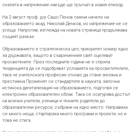
скалата в напрежение накъде ще тръгнат в новия епизод.
На 2 август проф. д-р Сашо Пенов смени начело на
образованието акад. Николай Денков, но напрежение не се
усеща. Напротив, изглежда на новата страница продължава
същият разказ.
Образованието е стратегическа цел, приоритет номер едно
за държавата, защото в съвременния свят оцеляват
просветените. През последните години не е спряла
тенденцията да се подобряват условията на просветителите,
така че учителската професия отново да стане желана и
престижна.Променят се стандартите в науката, започна
истинска дигитализация на образованието, подготвя се
електронен образователен облак. Така се осигурява достъп
на всички учители, ученици и техните родители до
образователни ресурси, събрани на едно място. Направиха
се много неща, стартираха много програми и проекти, но и
това не стига.