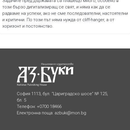
Задачите пред държавата са плашещо много, особено в
този бързо дигитализиращ се свят, и няма как да се
радваме на успехи, ако не сме последователни, настоятелни
и критични. По този път няма нужда от cliff-hanger, а от
хоризонт и постоянство.
София 1113, бул. “Цариградско шосе” № 125,
бл. 5
Телефон: +0700 18466
Електронна поща:
azbuki@mon.bg