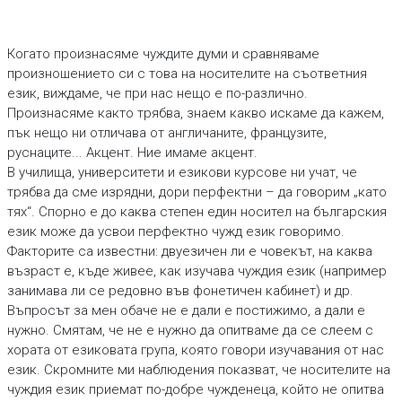
Когато произнасяме чуждите думи и сравняваме
произношението си с това на носителите на съответния
език, виждаме, че при нас нещо е по-различно.
Произнасяме както трябва, знаем какво искаме да кажем,
пък нещо ни отличава от англичаните, французите,
руснаците... Акцент. Ние имаме акцент.
В училища, университети и езикови курсове ни учат, че
трябва да сме изрядни, дори перфектни – да говорим „като
тях“. Спорно е до каква степен един носител на българския
език може да усвои перфектно чужд език говоримо.
Факторите са известни: двуезичен ли е човекът, на каква
възраст е, къде живее, как изучава чуждия език (например
занимава ли се редовно във фонетичен кабинет) и др.
Въпросът за мен обаче не е дали е постижимо, а дали е
нужно. Смятам, че не е нужно да опитваме да се слеем с
хората от езиковата група, която говори изучавания от нас
език. Скромните ми наблюдения показват, че носителите на
чуждия език приемат по-добре чужденеца, който не опитва