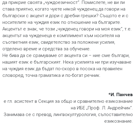
да прикрие своята „чуждоезичност“. Помислете, не ви ли
става приятно, когато чуете някой чужденец да говори на
български с акцент и дори с дребни грешки? Същото е и с
носителите на чуждия език по отношение на българите.
Акцентът е знак, че този „чужденец говори на моя език“, т.е.
акцентът на чужденеца е комплимент към носителя на
съответния език, свидетелство за положени усилия,
отделено време и средства за обучение.
Не бива да се срамуваме от акцента си – ние сме българи,
нашият език е българският. Нека усилията ни при изучаване
на чуждия език да бъдат по-скоро в посока на правилен
словоред, точна граматика и по-богат речник.
*И. Панчев
е гл. асистент в Секция за общо и сравнително езикознание
на ИБЕ „Проф. Л. Андрейчин“.
Занимава се с превод, лингвокултурология, съпоставително
езикознание.