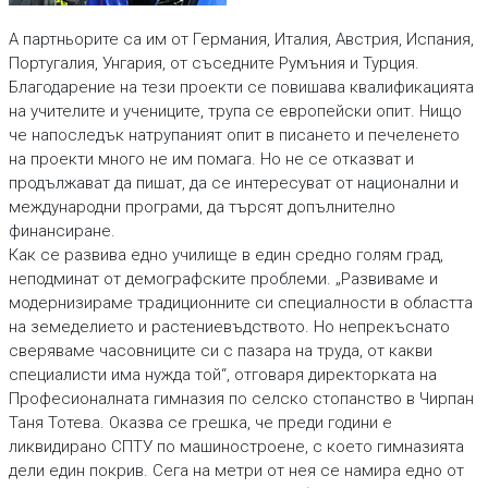
А партньорите са им от Германия, Италия, Австрия, Испания,
Португалия, Унгария, от съседните Румъния и Турция.
Благодарение на тези проекти се повишава квалификацията
на учителите и учениците, трупа се европейски опит. Нищо
че напоследък натрупаният опит в писането и печеленето
на проекти много не им помага. Но не се отказват и
продължават да пишат, да се интересуват от национални и
международни програми, да търсят допълнително
финансиране.
Как се развива едно училище в един средно голям град,
неподминат от демографските проблеми. „Развиваме и
модернизираме традиционните си специалности в областта
на земеделието и растениевъдството. Но непрекъснато
сверяваме часовниците си с пазара на труда, от какви
специалисти има нужда той“, отговаря директорката на
Професионалната гимназия по селско стопанство в Чирпан
Таня Тотева. Оказва се грешка, че преди години е
ликвидирано СПТУ по машиностроене, с което гимназията
дели един покрив. Сега на метри от нея се намира едно от