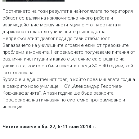
Постигането на този резултат в най-голямата по територия
област се дължи на изключително много работа и
взаимодействие между институциите – от местната и
държавната власт до училищните ръководства.
Непрекъснатият диалог води до тази стабилност.
Запазването на училищните сгради е един от тревожните
проблеми в момента. Непрекъснато получаваме питания от
различни институции в какво състояние са сградите на
училищата, които са били закрити преди 30 – 40 години, кой
ги стопанисва.
Бургас е и единственият град, в който през миналата година
е разкрито ново училище – ОУ „Александър Георгиев-
Коджакафалията“. А тази година ще бъде разкрита
Професионална гимназия по системно програмиране и
иновации.
Четете повече в бр. 27, 5-11 юли 2018 г.