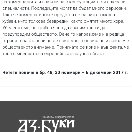
на хомеопатията и закъснява с консултациите си с лекари
специалисти. Последиците могат да бъдат много сериозни.
Така че хомеопатичните средства не са нито толкова
хубави, нито толкова безвредни, както смятат много хора.
Убедени сме, че трябва ясно да заявим това и да
предупредим обществото. Вече го направихме и в редица
страни това становище се прие много сериозно и привлече
общественото внимание. Причината се крие и във факта, че
това е мнението на европейската научна област.
Четете повече в бр. 48, 30 ноември – 6 декември 2017 г.