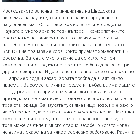
Изследването започва по инициатива на Шведската
академия на науките, която е направила проучване в
национален мащаб по повод хомеопатичните средства.
Науката е много ясна по този въпрос – хомеопатичните
средства не допринасят друга полза извън ефекта на
плацебото. Но това е въпрос, който засяга обществото.
Всички ние познаваме хора, които приемат хомеопатични
средства. Затова е много важно да се каже, че при
хомеопатичните продукти етикетите трябва да са като при
другите лекарства. И да е ясно написано какво съдържат те
– например вода и захар. Хората трябва да знаят какво
приемат. За хомеопатичните продукти трябва да има същите
стандарти като за другите медицински продукти, които
претендират, че имат ефект. Това е основното послание на
това становище. За науката тук няма нищо ново, но е важно
на обществото да се кажат много ясно тези неща. Наистина
хомеопатичните средства са много разпространени, но
това може да бъде и много опасно. Особено когато човек
не взима лекарства за някое сериозно заболяване. Разчита