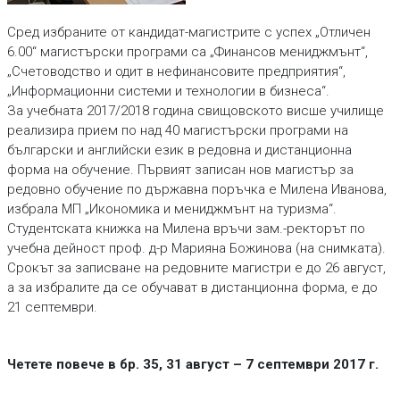
Сред избраните от кандидат-магистрите с успех „Отличен
6.00“ магистърски програми са „Финансов мениджмънт“,
„Счетоводство и одит в нефинансовите предприятия“,
„Информационни системи и технологии в бизнеса“.
За учебната 2017/2018 година свищовското висше училище
реализира прием по над 40 магистърски програми на
български и английски език в редовна и дистанционна
форма на обучение. Първият записан нов магистър за
редовно обучение по държавна поръчка е Милена Иванова,
избрала МП „Икономика и мениджмънт на туризма“.
Студентската книжка на Милена връчи зам.-ректорът по
учебна дейност проф. д-р Марияна Божинова (на снимката).
Срокът за записване на редовните магистри е до 26 август,
а за избралите да се обучават в дистанционна форма, е до
21 септември.
Четете повече в бр. 35, 31 август – 7 септември 2017 г.