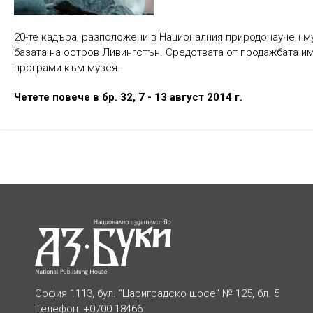
20-те кадъра, разположени в Националния природонаучен му
базата на остров Ливингстън. Средствата от продажбата и
програми към музея.
Четете повече в бр. 32, 7 - 13 август 2014 г.
София 1113, бул. “Цариградско шосе” № 125, бл. 5
Телефон: +0700 18466