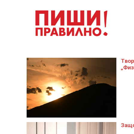
Tвор
„Физ
Защо