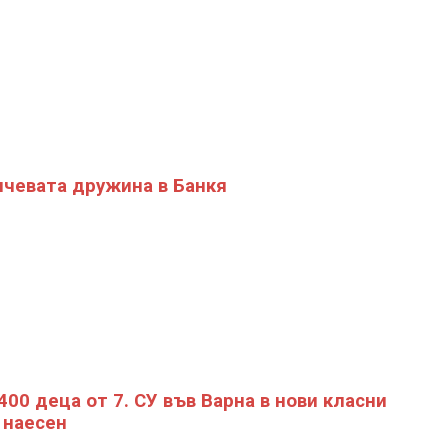
чевата дружина в Банкя
400 деца от 7. СУ във Варна в нови класни
 наесен