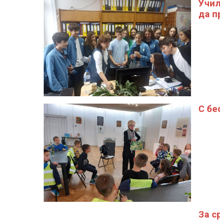
Учил
да п
С бе
За с