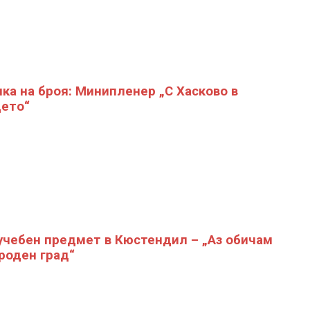
ка на броя: Минипленер „С Хасково в
ето“
учебен предмет в Кюстендил – „Аз обичам
роден град“