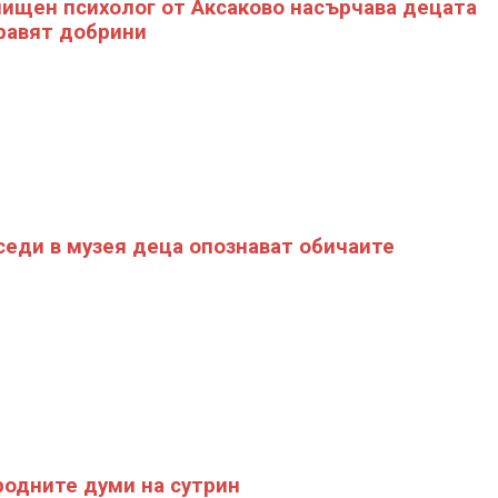
ищен психолог от Аксаково насърчава децата
равят добрини
седи в музея деца опознават обичаите
родните думи на сутрин