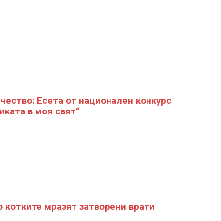
чество: Есета от национален конкурс
иката в моя свят“
 котките мразят затворени врати