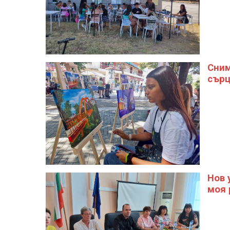
Сним
сърц
Нов 
моя 