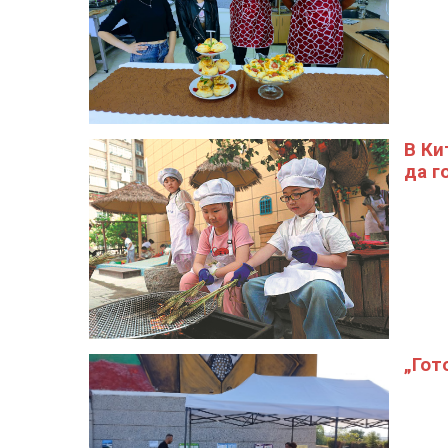
В Ки
да г
„Гот