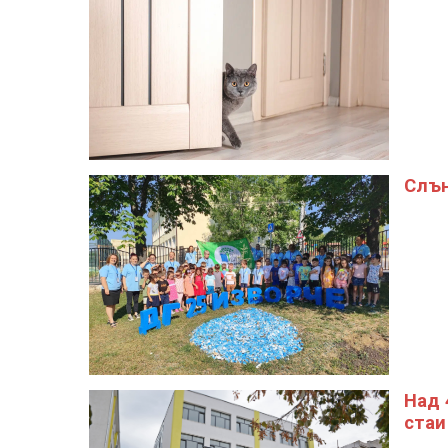
Слън
Над 
стаи