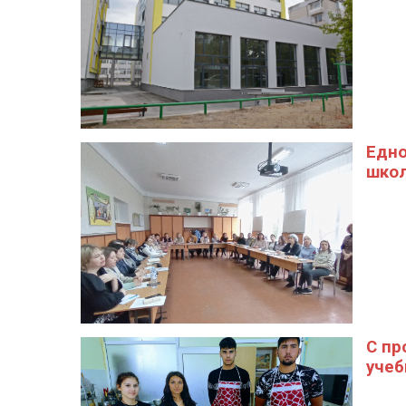
Едно
шко
С пр
учеб