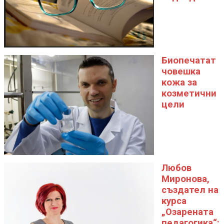
Биопечатат
човешка
кожа за
козметични
цели
Любов
Миронова,
създател на
курса
„Озарената
педагогика“: