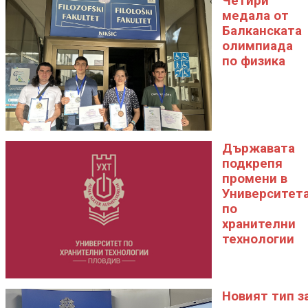
Четири
медала от
Балканската
олимпиада
по физика
Държавата
подкрепя
промени в
Университет
по
хранителни
технологии
Новият тип з