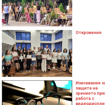
Откровения
Изисквания з
защита на
зрението при
работа с
видеодиспле