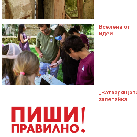
Вселена от
идеи
„Затварящат
запетайка