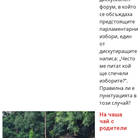
форум, в който
се обсъждаха
предстоящите
парламентарни
избори, един
от
дискутиращите
написа: „Често
ме питат кой
ще спечели
изборите?“.
Правилна ли е
пунктуацията в
този случай?
На чаша
чай с
родители