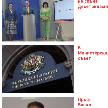
не спъна
десетокласн
В
Министерски
съвет
Проф.
Васил