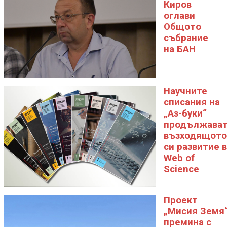
Киров
оглави
Общото
събрание
на БАН
Научните
списания на
„Аз-буки“
продължава
възходящото
си развитие в
Web of
Science
Проект
„Мисия Земя
премина с