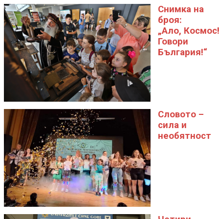
Снимка на
броя:
„Ало, Космос
Говори
България!“
Словото –
сила и
необятност