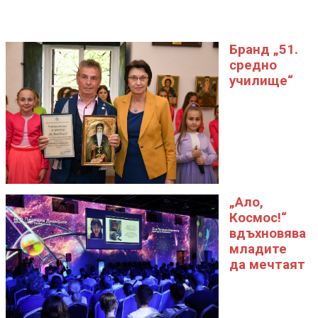
Бранд „51.
средно
училище“
„Ало,
Космос!“
вдъхновява
младите
да мечтаят