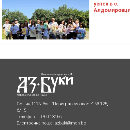
успех в с.
Алдомировц
София 1113, бул. “Цариградско шосе” № 125,
бл. 5
Телефон: +0700 18466
Електронна поща:
azbuki@mon.bg