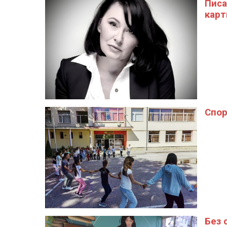
Писа
карт
Спор
Без 