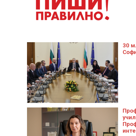
30 м
Софи
Проф
учил
Проф
инте