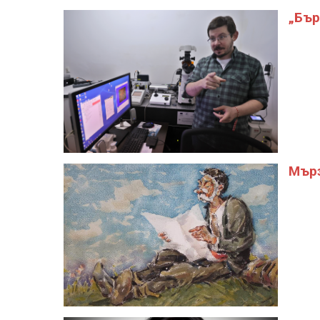
„Бър
Мърз