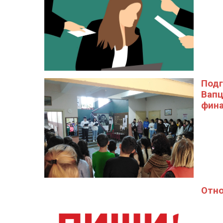
Подг
Вапц
фина
Отно