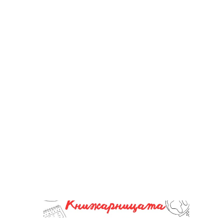
БЪЛГАРСКИ ЕЗИК И ЛИТ
НАЧАЛО
ЗА СПИСАНИЕТО
СЪДЪРЖАНИЕ
ПОД
Начало
>
Новини
>
Новини 2024
>
Брой 11, 14-20.03.2024 г.
Брой 11, 14-20.03.2024 г.
Книг
Книжа
благо
годин