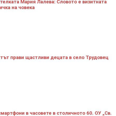
телката Мария Лалева: Словото е визитната
ичка на човека
тът прави щастливи децата в село Трудовец
смартфони в часовете в столичното 60. ОУ „Св.