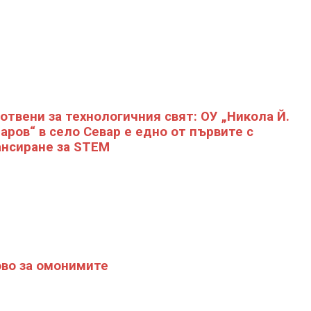
отвени за технологичния свят: ОУ „Никола Й.
аров“ в село Севар е едно от първите с
нсиране за STEM
во за омонимите