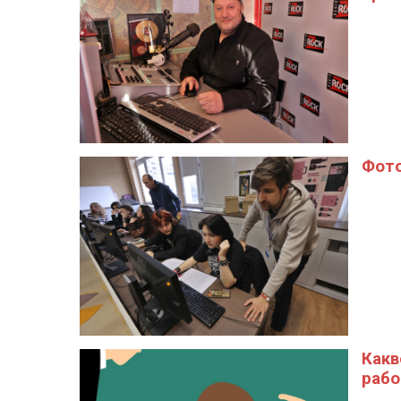
Фото
Какв
рабо