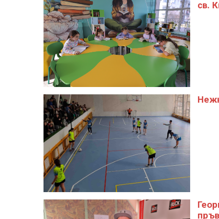
св. 
Нежн
Геор
пръв