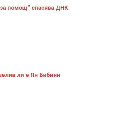
за помощ“ спасява ДНК
елив ли е Ян Бибиян