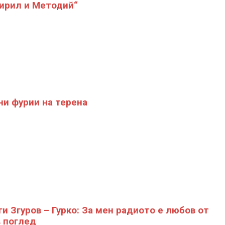
Кирил и Методий“
и фурии на терена
ги Згуров – Гурко: За мен радиото е любов от
 поглед