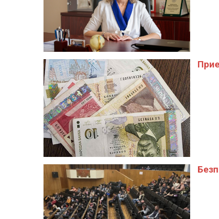
Прие
Безп