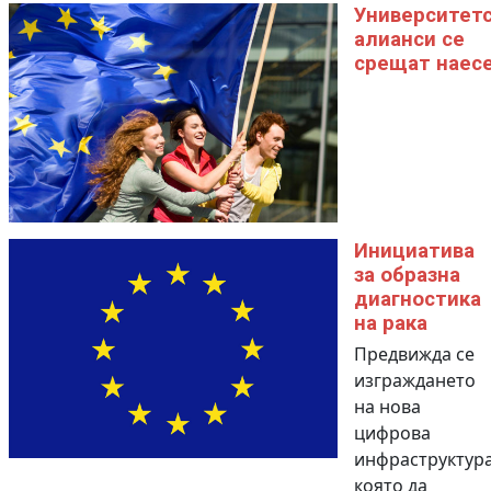
Университет
алианси се
срещат наес
Инициатива
за образна
диагностика
на рака
Предвижда се
изграждането
на нова
цифрова
инфраструктура
която да