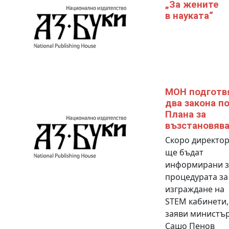
„За жените
в науката“
МОН подготв
два закона п
Плана за
възстановяв
Скоро директо
ще бъдат
информирани з
процедурата за
изграждане на
STEM кабинети,
заяви министъ
Сашо Пенов