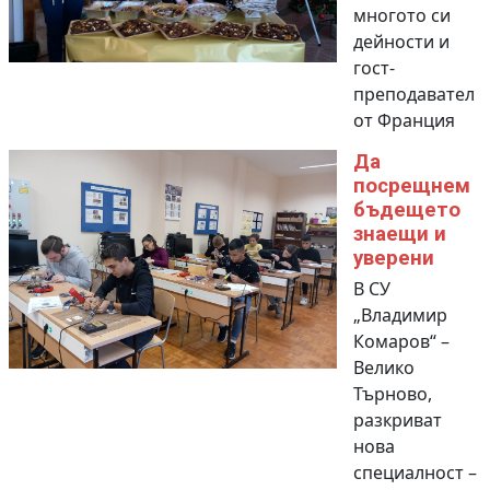
многото си
дейности и
гост-
преподавател
от Франция
Да
посрещнем
бъдещето
знаещи и
уверени
В СУ
„Владимир
Комаров“ –
Велико
Търново,
разкриват
нова
специалност –