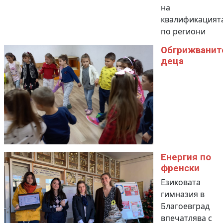
на
квалификацият
по региони
Обгрижванит
деца
Енергия по
френски
Езиковата
гимназия в
Благоевград
впечатлява с