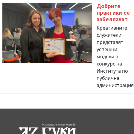
Добрите
практики се
забелязват
Креативните
служители
представят
успешни
модели в
конкурс на
Института по
публична
администрация