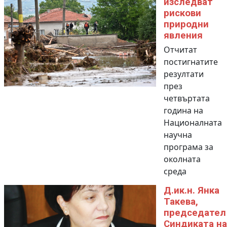
изследват
рискови
природни
явления
Отчитат
постигнатите
резултати
през
четвъртата
година на
Националната
научна
програма за
околната
среда
Д.ик.н. Янка
Такева,
председател
Синдиката на