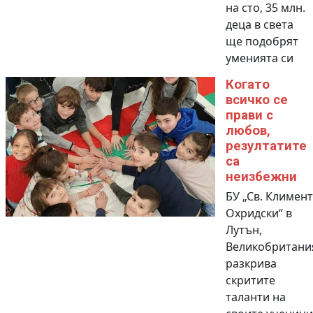
на сто, 35 млн.
деца в света
ще подобрят
уменията си
Когато
всичко се
прави с
любов,
резултатите
са
неизбежни
БУ „Св. Климент
Охридски“ в
Лутън,
Великобритани
разкрива
скритите
таланти на