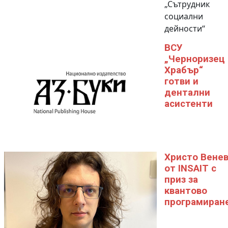
„Сътрудник
социални
дейности“
ВСУ
„Черноризец
Храбър“
готви и
дентални
асистенти
Христо Вене
от INSAIT с
приз за
квантово
програмиран