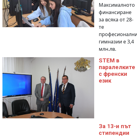
Максималното
финансиране
за всяка от 28-
те
професионалн
гимназии е 3,4
млн.лв.
STEM в
паралелките
с френски
език
За 13-и път
стипендии