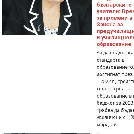
българските
учители: Вре
за промени в
Закона за
предучилищ
и училищнот
образование
За да поддърж
стандарта в
образованието
достигнат през
– 2022 г., средс
сектор средно
образование в 
бюджет за 2023 
трябва да бъда
увеличени с 1,2
млрд. лв.