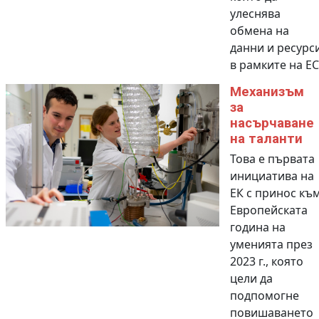
улеснява
обмена на
данни и ресурс
в рамките на ЕС
Механизъм
за
насърчаване
на таланти
Това е първата
инициатива на
ЕК с принос къ
Европейската
година на
уменията през
2023 г., която
цели да
подпомогне
повишаването