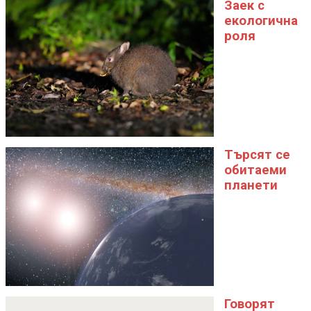
Заек с
екологична
роля
Търсят се
обитаеми
планети
Говорят