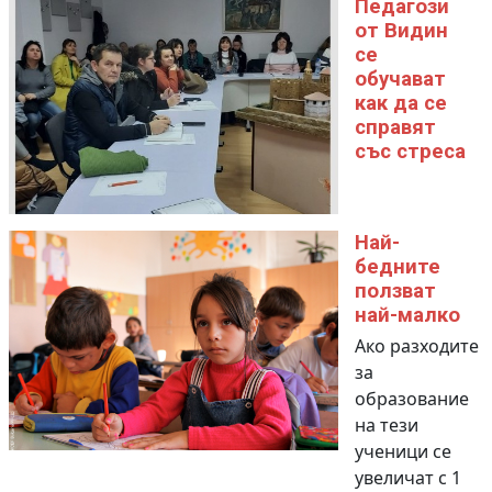
Педагози
от Видин
се
обучават
как да се
справят
със стреса
Най-
бедните
ползват
най-малко
Ако разходите
за
образование
на тези
ученици се
увеличат с 1