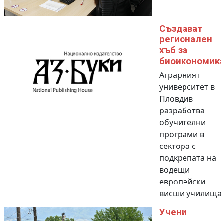
Създават
регионален
хъб за
биоикономик
Аграрният
университет в
Пловдив
разработва
обучителни
програми в
сектора с
подкрепата на
водещи
европейски
висши училищ
Учени