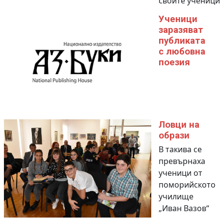
своите ученици
Ученици
заразяват
публиката
с любовна
поезия
Ловци на
образи
В такива се
превърнаха
ученици от
поморийското
училище
„Иван Вазов“