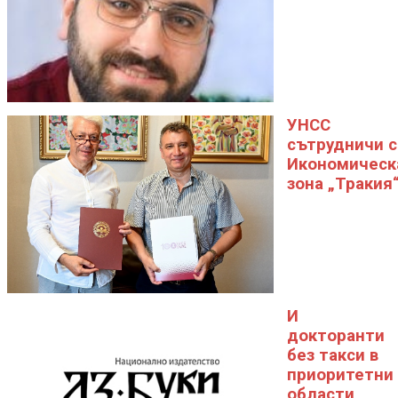
УНСС
сътрудничи с
Икономическ
зона „Тракия
И
докторанти
без такси в
приоритетни
области