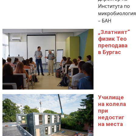
Института по
микробиология
– БАН
„Златният“
физик Тео
преподава
в Бургас
Училище
на колела
при
недостиг
на места