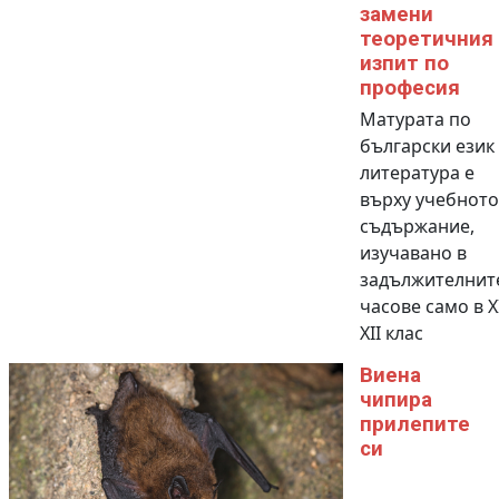
замени
теоретичния
изпит по
професия
Матурата по
български език
литература е
върху учебното
съдържание,
изучавано в
задължителнит
часове само в X
XII клас
Виена
чипира
прилепите
си