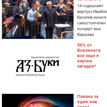
14-годишният
виртуоз Ивайл
Василев изнася
самостоятелен
концерт във
Варшава
96% от
Вселената
все още е
научна
загадка*
Покана за
един нов