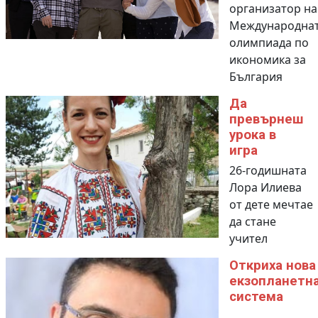
организатор на
Международна
олимпиада по
икономика за
България
Да
превърнеш
урока в
игра
26-годишната
Лора Илиева
от дете мечтае
да стане
учител
Откриха нова
екзопланетн
система