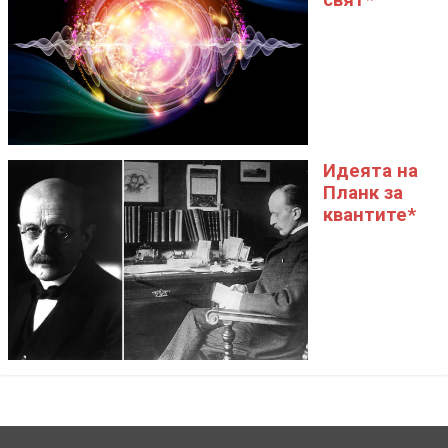
свят*
Идеята на
Планк за
квантите*