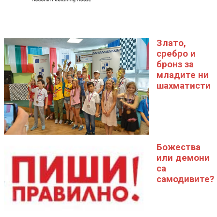
Злато,
сребро и
бронз за
младите ни
шахматисти
Божества
или демони
са
самодивите?