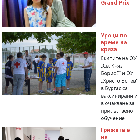
Grand Prix
Уроци по
време на
криза
Екипите на ОУ
„Св. Княз
Борис I“ и ОУ
„Христо Ботев“
в Бургас са
ваксинирани и
в очакване за
присъствено
обучение
Грижата е
на