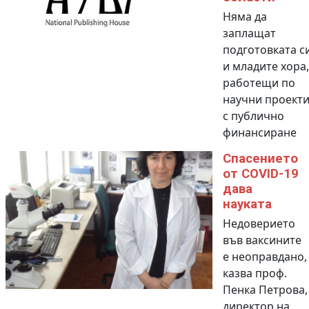
Няма да
заплащат
подготовката с
и младите хора,
работещи по
научни проект
с публично
финансиране
Спасението
от COVID-19
дава
науката
Недоверието
във ваксините
е неоправдано,
казва проф.
Пенка Петрова,
директор на