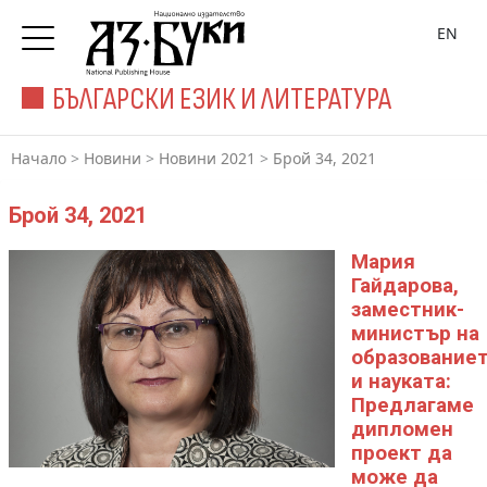
EN
БЪЛГАРСКИ ЕЗИК И ЛИТЕРАТУРА
Начало
>
Новини
>
Новини 2021
>
Брой 34, 2021
Брой 34, 2021
Мария
Гайдарова,
заместник-
министър на
образование
и науката:
Предлагаме
дипломен
проект да
може да