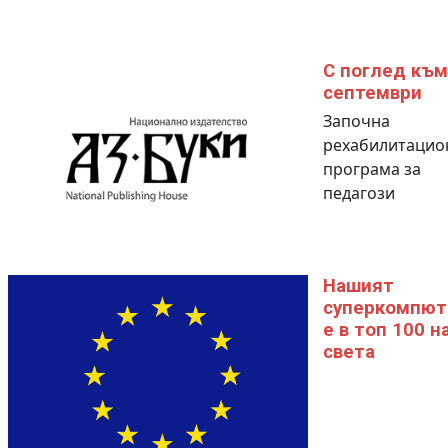
С поглед към
септември
Започна
рехабилитацио
програма за
педагози
Нашият
суперкомпют
е в топ 100 н
света