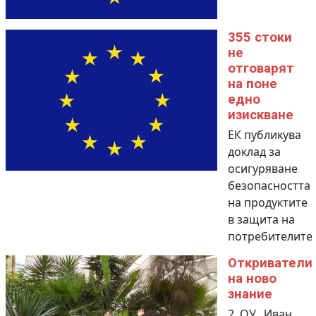
355 стоки
не
отговарят
на поне
едно
изискване
EК публикува
доклад за
осигуряване
безопасността
на продуктите
в защита на
потребителите
Откриватели
на ново
знание
2. ОУ „Иван