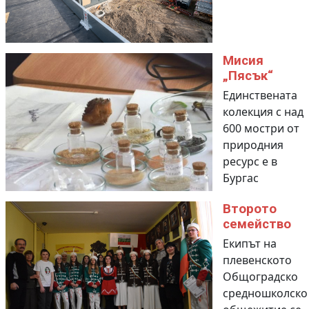
Мисия
„Пясък“
Единствената
колекция с над
600 мостри от
природния
ресурс е в
Бургас
Второто
семейство
Екипът на
плевенското
Общоградско
средношколско