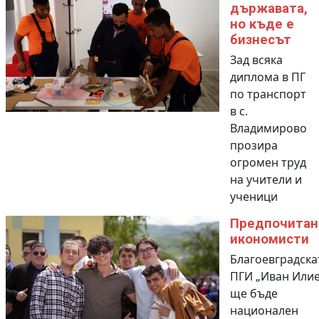
държавата,
но къде е
бизнесът
Зад всяка
диплома в ПГ
по транспорт
в с.
Владимирово
прозира
огромен труд
на учители и
ученици
Предпочитан
икономисти
Благоевградска
ПГИ „Иван Илие
ще бъде
национален