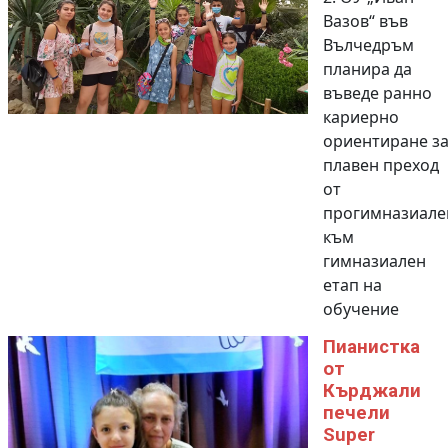
Вазов“ във
Вълчедръм
планира да
въведе ранно
кариерно
ориентиране з
плавен преход
от
прогимназиале
към
гимназиален
етап на
обучение
Пианистка
от
Кърджали
печели
Super