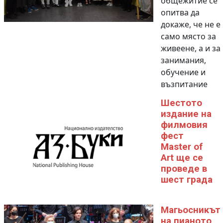
общежитие се
опитва да
докаже, че не е
само място за
живеене, а и за
занимания,
обучение и
възпитание
Шестото
издание на
филмовия
фест
Master of
Art ще се
проведе в
шест града
Магьосникът
на пианото