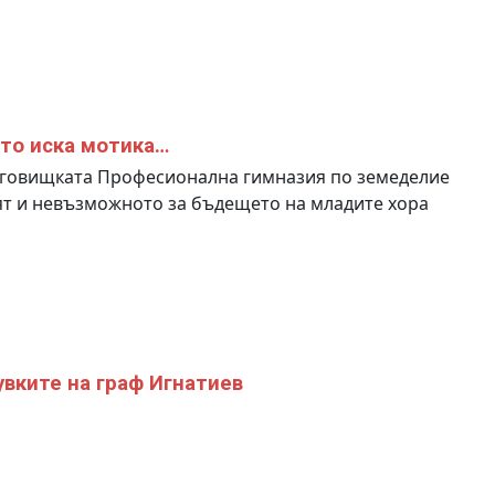
то иска мотика…
рговищката Професионална гимназия по земеделие
т и невъзможното за бъдещето на младите хора
увките на граф Игнатиев