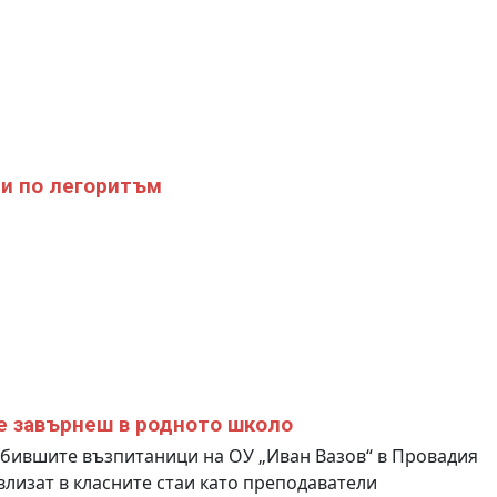
и по легоритъм
е завърнеш в родното школо
 бившите възпитаници на ОУ „Иван Вазов“ в Провадия
влизат в класните стаи като преподаватели