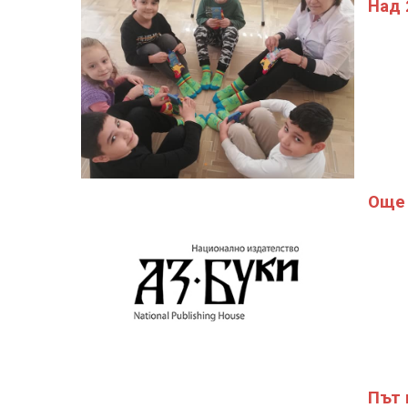
Над 
Още 
Път 