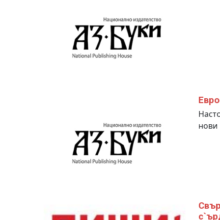
Евро
Насто
нови
Свър
с`ър