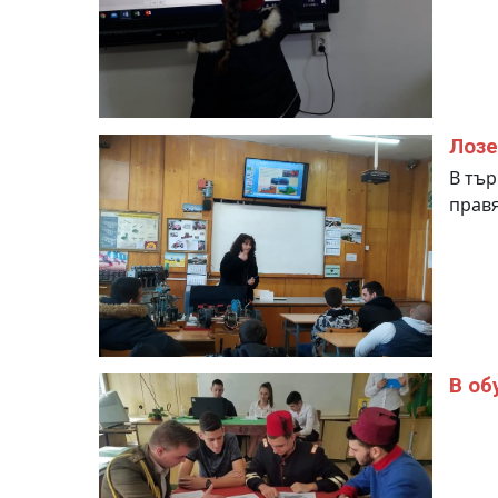
Лозе
В тъ
правя
В об