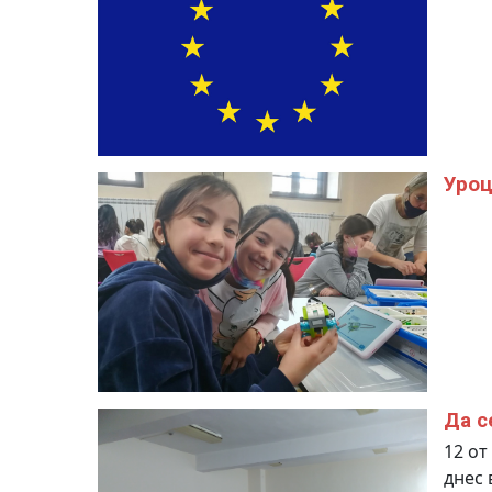
Уроц
Да с
12 от
днес 