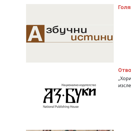
Голя
Отво
„Хори
изсле