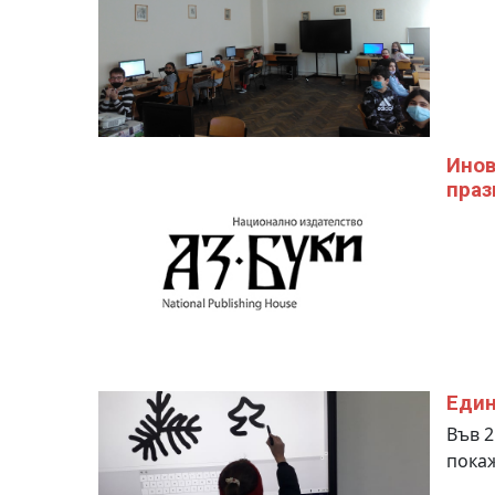
Инов
праз
Един
Във 2
покаж