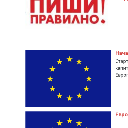
Нача
Старт
капит
Европ
Евро