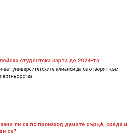
пейска студентска карта до 2024-та
яват университетските алианси да се отворят към
 партньорства
зани ли са по произход думите сърцè, средà и
дя се?