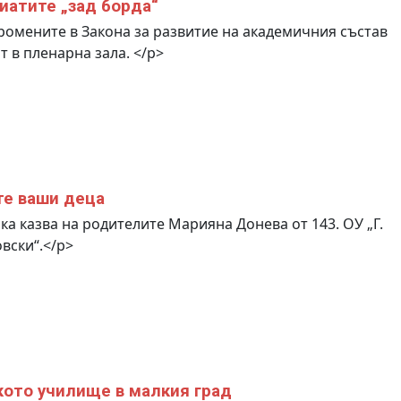
иатите „зад борда“
омените в Закона за развитие на академичния състав
т в пленарна зала. </p>
е ваши деца
ка казва на родителите Марияна Донева от 143. ОУ „Г.
вски“.</p>
ото училище в малкия град