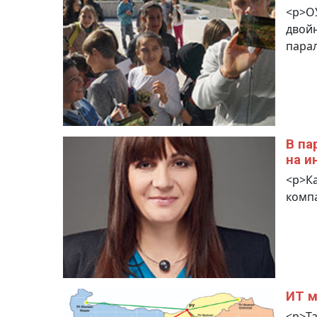
<p>ОУ
двойни
парал
В па
на и
<p>Ка
компа
ИТ м
<p>Та