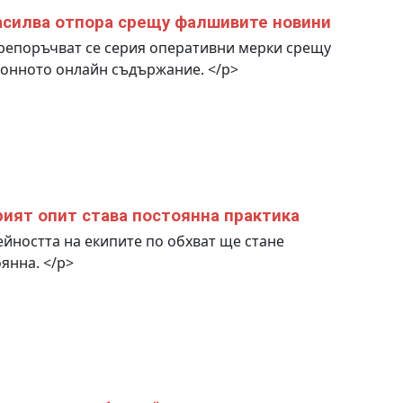
асилва отпора срещу фалшивите новини
репоръчват се серия оперативни мерки срещу
онното онлайн съдържание. </p>
ият опит става постоянна практика
йността на екипите по обхват ще стане
янна. </p>