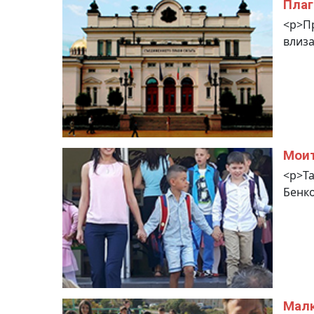
Плаг
<p>Пр
влиза
Моит
<p>Та
Бенко
Малк