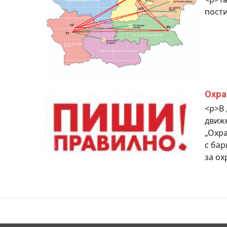
пости
Охра
<p>В 
движ
„Охра
с бар
за ох