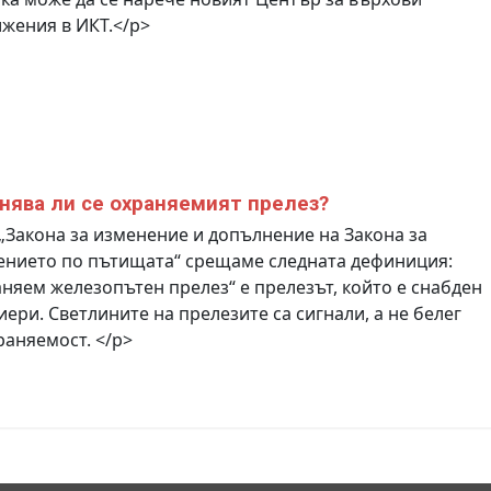
жения в ИКТ.</p>
нява ли се охраняемият прелез?
„Закона за изменение и допълнение на Закона за
ението по пътищата“ срещаме следната дефиниция:
няем железопътен прелез“ е прелезът, който е снабден
иери. Светлините на прелезите са сигнали, а не белег
раняемост. </p>