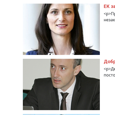
ЕК з
<p>П
незак
Добр
<p>Де
посто