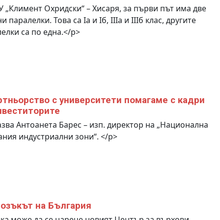
 „Климент Охридски“ – Хисаря, за първи път има две
 паралелки. Това са Iа и Iб, IIIа и IIIб клас, другите
елки са по една.</p>
ртньорство с университети помагаме с кадри
нвеститорите
зва Антоанета Барес – изп. директор на „Национална
ния индустриални зони“. </p>
озъкът на България
ка може да се нарече новият Център за върхови