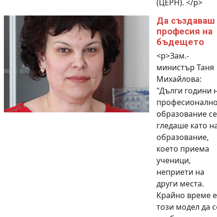
(ЦЕРН). </p>
Да създаваш
професия на
бъдещето
<p>Зам.-
министър Таня
Михайлова:
"Дълги години 
професионалн
образование се
гледаше като н
образование,
което приема
ученици,
неприети на
други места.
Крайно време е
този модел да с