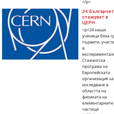
</p>
24 българчет
стажуват в
ЦЕРН
<p>24 наши
ученици бяха с
първите, участ
в
експериментал
Стажантска
програма на
Европейската
организация за
изследване в
областта на
физиката на
елементарните
частици