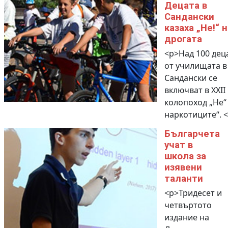
Децата в
Сандански
казаха „Не!“ н
дрогата
<p>Над 100 дец
от училищата в
Сандански се
включват в XXII
колопоход „Не“
наркотиците“. <
Българчета
учат в
школа за
изявени
таланти
<p>Тридесет и
четвъртото
издание на