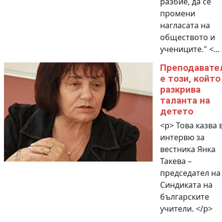
разбие, да се
промени
нагласата на
обществото и
учениците." <...
Преподавате
е този, който
разкрива
таланта на
детето
<p> Това казва 
интервю за
вестника Янка
Такева –
председател на
Синдиката на
българските
учители. </p>