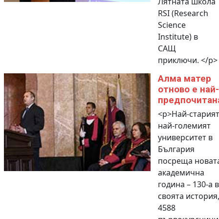
Лятната школа
RSI (Research
Science
Institute) в
САЩ
приключи. </p>
Алма матер
отново е най-
предпочитан
<p>Най-старият
най-големият
университет в
България
посреща новат
академична
година – 130-а в
своята история,
4588