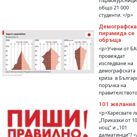
първокурсници
общо 21 000
студенти. </p>
Демографска
пирамида се
обръща
<p>Учени от Б
провеждат
изследване на
демографската
криза в Българ
поръчка на
правителството
101 желания
<p>Харесвате л
„Приказки от 1
нощ“ и „101
далматинци“? <