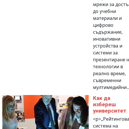
мрежи за достъ
до учебни
материали и
цифрово
съдържание,
иновативни
устройства и
системи за
презентиране 
технологии в
реално време,
съвременни
мултимедийни..
Как да
избереш
университет
<p>„Рейтингов
система на