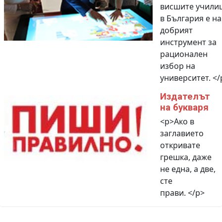
висшите учили
в България е на
добрият
инструмент за
рационален
избор на
университет. </
Издателът
на букваря
<p>Ако в
заглавието
откривате
грешка, даже
не една, а две,
сте
прави. </p>