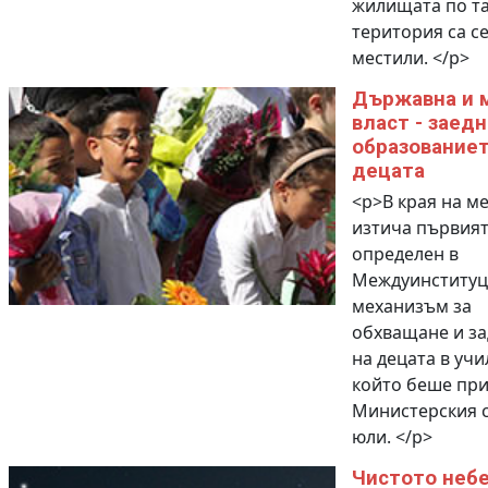
жилищата по т
територия са с
местили. </p>
Държавна и 
власт - заедн
образованиет
децата
<p>В края на м
изтича първият
определен в
Междуинституц
механизъм за
обхващане и з
на децата в уч
който беше при
Министерския с
юли. </p>
Чистото неб