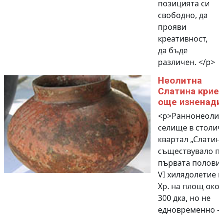
позицията си
свободно, да
прояви
креативност,
да бъде
различен. </p>
Неолитна
Слатина крие
още изненад
<p>Раннонеоли
селище в столи
квартал „Слатин
съществувало 
първата полови
VІ хилядолетие 
Хр. на площ ок
300 дка, но не
едновременно – 