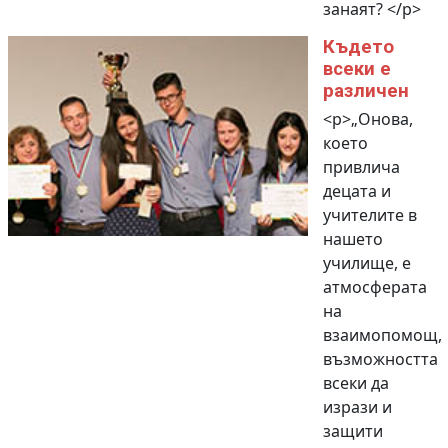
занаят? </p>
Където
всеки е
различен
<p>„Онова,
което
привлича
децата и
учителите в
нашето
училище, е
атмосферата
на
взаимопомощ,
възможността
всеки да
изрази и
защити