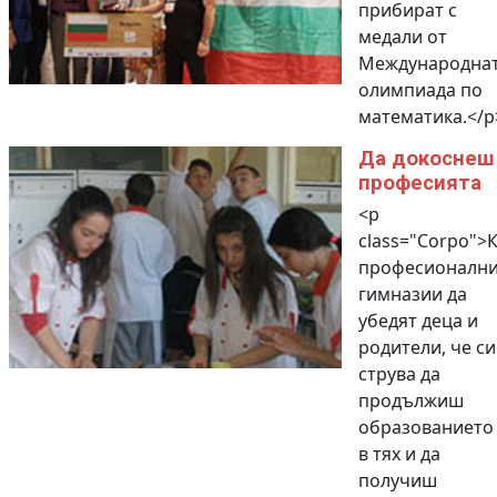
прибират с
медали от
Международна
олимпиада по
математика.</p
Дa докоснеш
професията
<p
class="Corpo">
професионални
гимназии да
убедят деца и
родители, че си
струва да
продължиш
образованието
в тях и да
получиш