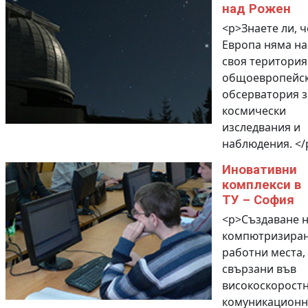
над Рожен
<p>Знаете ли, ч
Европа няма на
своя територия
общоевропейс
обсерватория з
космически
изследвания и
наблюдения. </
Иновативни
комплекси в
ТУ – София
<p>Създаване 
компютризира
работни места,
свързани във
високоскорост
комуникационн