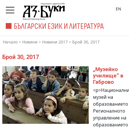
EN
БЪЛГАРСКИ ЕЗИК И ЛИТЕРАТУРА
Начало
>
Новини
>
Новини 2017
>
Брой 30, 2017
Брой 30, 2017
„Музейно
училище“ в
Габрово
<p>Национални
музей на
образованието
Регионалното
управление на
образованието 