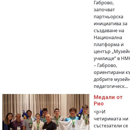
Габрово,
започват
партньорска
инициатива за
създаване на
Национална
платформа и
център „Музей
училище“ в НМ
– Габрово,
ориентирани к
добрите музейн
педагогическ...
Медали от
Рио
<p>И
четиримата ни
състезатели се