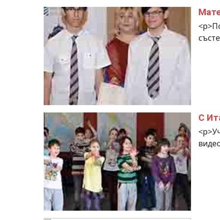
Мате
<p>По
състе
С Ит
<p>Уч
видео