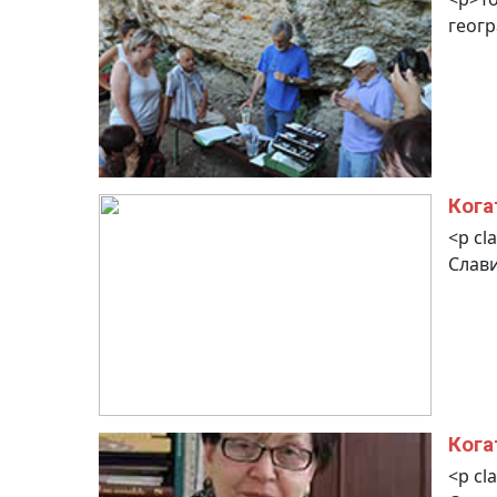
геогр
Кога
<p cl
Слави
Кога
<p cl