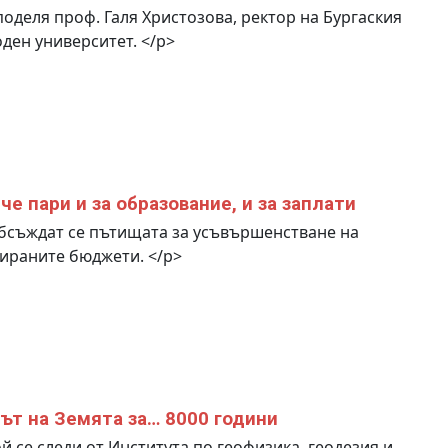
оделя проф. Галя Христозова, ректор на Бургаския
ден университет. </p>
че пари и за образование, и за заплати
бсъждат се пътищата за усъвършенстване на
ираните бюджети. </p>
ът на Земята за… 8000 години
й се следи от Института по геофизика, геодезия и