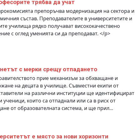
офесорите трябва да учат
врокомисията препоръчва модернизация на сектора и
мичния състав. Преподавателите в университетите и
ите училища рядко получават висококачествено
ние с оглед уменията си да преподават. </p>
нетът с мерки срещу отпадането
равителството прие механизъм за обхващане и
жане на децата в училище. Съвместни екипи от
ставители на различни институции ще идентифицират
и ученици, които са отпаднали или са в риск от
ане от образователната система, и ще прил...
ерситетът е място за нови хоризонти