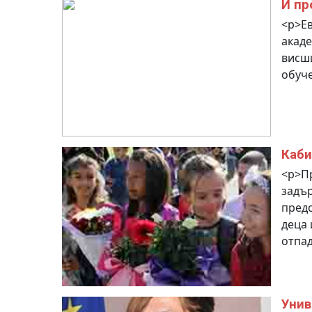
И пр
<p>Е
акаде
висш
обуче
Каби
<p>П
задър
пред
деца 
отпад
Унив