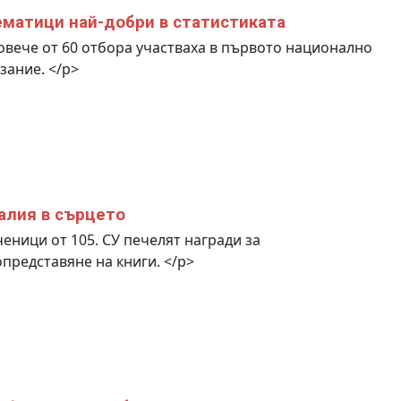
матици най-добри в статистиката
вече от 60 отбора участваха в първото национално
зание. </p>
алия в сърцето
еници от 105. СУ печелят награди за
представяне на книги. </p>