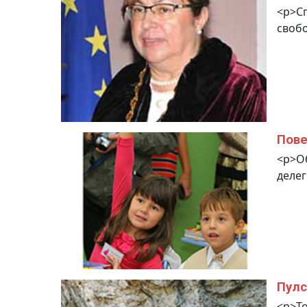
<p>Сп
свобо
Пове
<p>О
делег
Пулс
<p>То