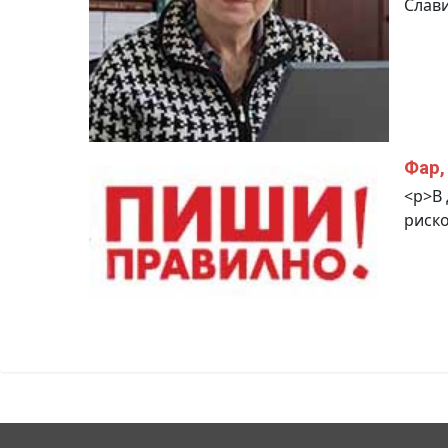
Слави
Фар,
<p>В 
риско