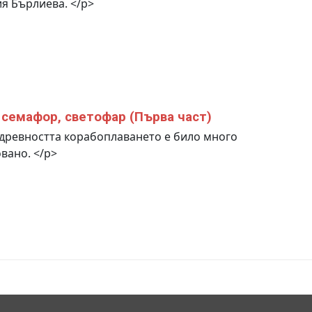
я Бърлиева. </p>
 семафор, светофар (Първа част)
древността корабоплаването е било много
вано. </p>