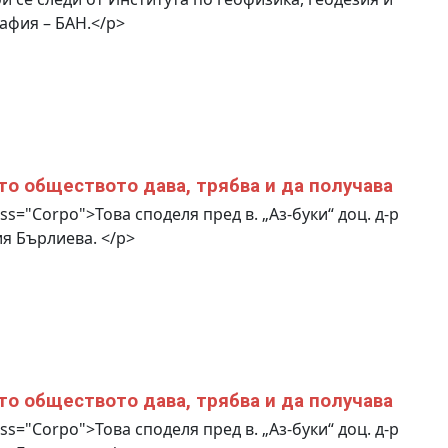
афия – БАН.</p>
то обществото дава, трябва и да получава
ass="Corpo">Това споделя пред в. „Аз-буки“ доц. д-р
я Бърлиева. </p>
то обществото дава, трябва и да получава
ass="Corpo">Това споделя пред в. „Аз-буки“ доц. д-р