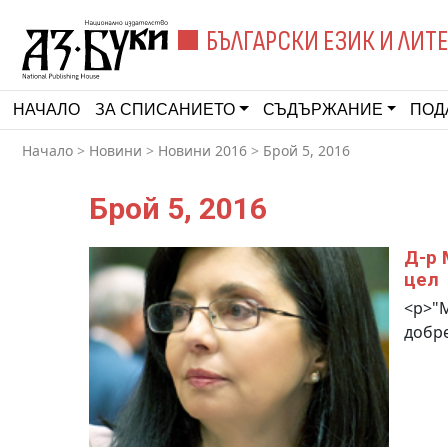
БЪЛГАРСКИ ЕЗИК И ЛИТ
НАЧАЛО
ЗА СПИСАНИЕТО
СЪДЪРЖАНИЕ
ПОД
Начало
>
Новини
>
Новини 2016
>
Брой 5, 2016
Брой 5, 2016
Д-р 
цел
<p>"М
добре