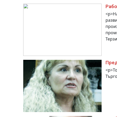
Рабо
<p>На
разви
произ
проми
Терзи
Пред
<p>То
Търго