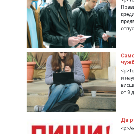
Прави
креди
предв
отпус
Само
чуж
<p>Т
и нау
висши
от 9 
Да р
<p>Ак