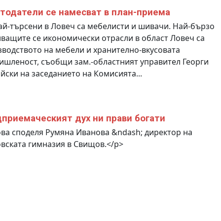
тодатели се намесват в план-приема
й-търсени в Ловеч са мебелисти и шивачи. Най-бързо
ващите се икономически отрасли в област Ловеч са
водството на мебели и хранително-вкусовата
шленост, съобщи зам.-областният управител Георги
йски на заседанието на Комисията...
приемаческият дух ни прави богати
ва споделя Румяна Иванова &ndash; директор на
вската гимназия в Свищов.</p>