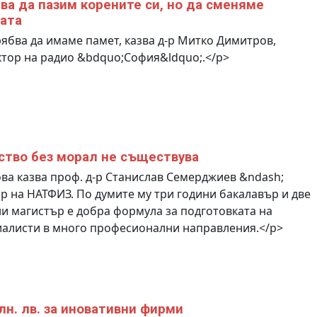
ва да пазим корените си, но да сменяме
ата
ябва да имаме памет, казва д-р Митко Димитров,
тор на радио &bdquo;София&ldquo;.</p>
ство без морал не съществува
ва казва проф. д-р Станислав Семерджиев &ndash;
р на НАТФИЗ. По думите му три години бакалавър и две
и магистър е добра формула за подготовката на
алисти в много професионални направления.</p>
лн. лв. за иновативни фирми