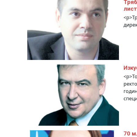
Тряб
лист
<p>Тр
дирек
Изку
<p>То
ректо
годин
специ
70 м