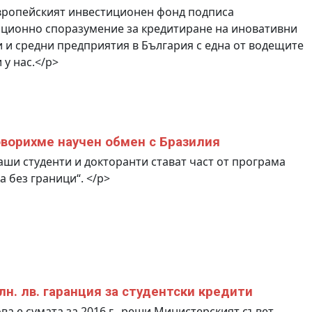
вропейският инвестиционен фонд подписа
ционно споразумение за кредитиране на иновативни
 и средни предприятия в България с една от водещите
 у нас.</p>
ворихме научен обмен с Бразилия
ши студенти и докторанти стават част от програма
а без граници“. </p>
лн. лв. гаранция за студентски кредити
ва е сумата за 2016 г., реши Министерският съвет.