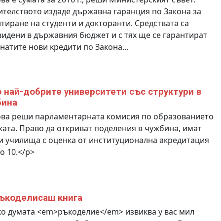
телството издаде държавна гаранция по Закона за
тиране на студенти и докторанти. Средствата са
идени в държавния бюджет и с тях ще се гарантират
натите нови кредити по Закона...
 най-добрите университети със структури в
бина
ова реши парламентарната комисия по образованието
ката. Право да откриват поделения в чужбина, имат
 училища с оценка от институционална акредитация
до 10.</p>
ъкоделисаш книга
о думата <em>ръкоделие</em> извиква у вас мил