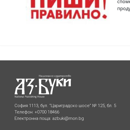
споме
проду
София 1113, бул. “Цариградско шосе” № 125, бл. 5
Телефон: +0700 18466
Електронна поща:
azbuki@mon.bg