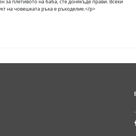
н за плетивото на баба, сте донякъде прави. Всеки
кт на човешката ръка е ръкоделие.</p>