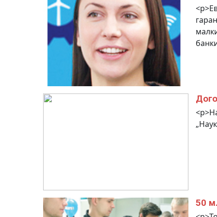
<p>Е
гаран
малки
банки
Дого
<p>На
„Наук
50 м
<p>То