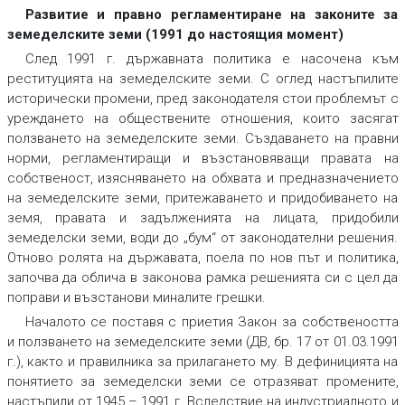
Развитие и правно регламентиране на законите за
земеделските земи (1991 до настоящия момент)
След 1991 г. държавната политика е насочена към
реституцията на земеделските земи. С оглед настъпилите
исторически промени, пред законодателя стои проблемът с
уреждането на обществените отношения, които засягат
ползването на земеделските земи. Създаването на правни
норми, регламентиращи и възстановяващи правата на
собственост, изясняването на обхвата и предназначението
на земеделските земи, притежаването и придобиването на
земя, правата и задълженията на лицата, придобили
земеделски земи, води до „бум“ от законодателни решения.
Отново ролята на държавата, поела по нов път и политика,
започва да облича в законова рамка решенията си с цел да
поправи и възстанови миналите грешки.
Началото се поставя с приетия Закон за собствеността
и ползването на земеделските земи (ДВ, бр. 17 от 01.03.1991
г.), както и правилника за прилагането му. В дефиницията на
понятието за земеделски земи се отразяват промените,
настъпили от 1945 – 1991 г. Вследствие на индустриалното и