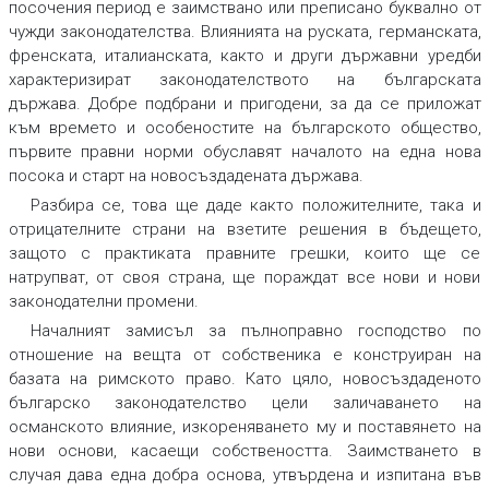
посочения период е заимствано или преписано буквално от
чужди законодателства. Влиянията на руската, германската,
френската, италианската, както и други държавни уредби
характеризират законодателството на българската
държава. Добре подбрани и пригодени, за да се приложат
към времето и особеностите на българското общество,
първите правни норми обуславят началото на една нова
посока и старт на новосъздадената държава.
Разбира се, това ще даде както положителните, така и
отрицателните страни на взетите решения в бъдещето,
защото с практиката правните грешки, които ще се
натрупват, от своя страна, ще пораждат все нови и нови
законодателни промени.
Началният замисъл за пълноправно господство по
отношение на вещта от собственика е конструиран на
базата на римското право. Като цяло, новосъздаденото
българско законодателство цели заличаването на
османското влияние, изкореняването му и поставянето на
нови основи, касаещи собствеността. Заимстването в
случая дава една добра основа, утвърдена и изпитана във