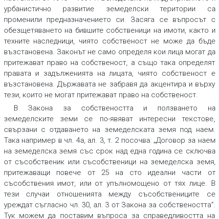
урбанистично развитие земеделски територии са
променили предназначението си. Засяга се въпросът с
обезщетяването на бившите собственици на имоти, както и
техните наследници, чиято собственост не може да бъде
възстановена. Законът не само определя кои лица могат да
притежават право на собственост, а също така определят
правата и задълженията на лицата, чиято собственост е
възстановена. Държавата не забравя да акцентира и върху
тези, които не могат притежават право на собственост.
В Закона за собствеността и ползването на
земеделските земи се по-явяват интересни текстове,
свързани с отдаването на земеделската земя под наем.
Така например в чл. 4а, ал. 3, т. 2 посочва: „Договор за наем
на земеделска земя със срок над една година се сключва
от съсобственик или съсобственици на земеделска земя,
притежаващи повече от 25 на сто идеални части от
съсобствения имот, или от упълномощено от тях лице. В
тези случаи отношенията между съсобствениците се
уреждат съгласно чл. 30, ал. 3 от Закона за собствеността“.
Тук можем да поставим въпроса за справедливостта на