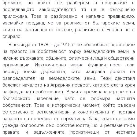
времето, но както ще разберем в поправките в
последващото законодателство тя не е съвършено
приложима. Това е разбираемо и напълно предвидимо,
вземайки предвид, че за разлика от българските земи,
които са застинали от векове, развитието в Европа не е
спирало.
В периода от 1878 г. до 1945 г. се обособяват носителите
на правото на собственост върху земеделските земи, а
именно държавата, общините, физически лица и обществени
организации. Изключително важна функция през този
период поема държавата, като изиграва ролята на
разпределител на земеделските земи. Тези действия
бележат началото на Аграрния преврат, като се слага края
на феодалната собственост. Земята преминава в ръцете на
българското население, като се формира частната
собственост. Това е исторически момент, който съвсем
естествено е регламентиран в конституцията и поставя
началото на поредица от нормативна база, която не само
урежда въпросите със собствеността, но и регламентира
правата и задълженията произтичащи от частната