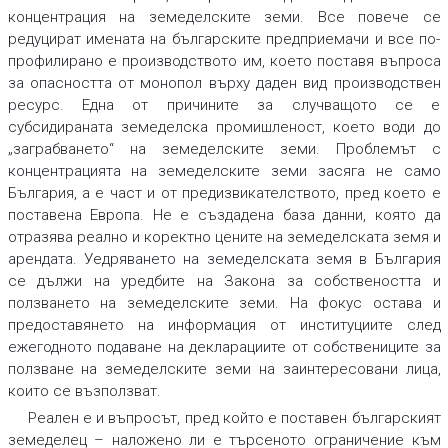
концентрация на земеделските земи. Все повече се
редуцират имената на българските предприемачи и все по-
профилирано е производството им, което поставя въпроса
за опасността от монопол върху даден вид производствен
ресурс. Една от причините за случващото се е
субсидираната земеделска промишленост, което води до
„заграбването“ на земеделските земи. Проблемът с
концентрацията на земеделските земи засяга не само
България, а е част и от предизвикателството, пред което е
поставена Европа. Не е създадена база данни, която да
отразява реално и коректно цените на земеделската земя и
арендата. Уедряването на земеделската земя в България
се дължи на уредбите на Закона за собствеността и
ползването на земеделските земи. На фокус остава и
предоставянето на информация от институциите след
ежегодното подаване на декларациите от собствениците за
ползване на земеделските земи на заинтересовани лица,
които се възползват.
Реален е и въпросът, пред който е поставен българският
земеделец – наложено ли е търсеното ограничение към