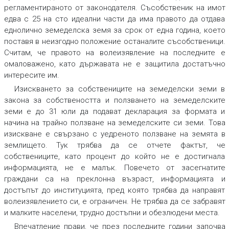
регламентираното от законодателя. Съсобственик на имот
едва с 25 на сто идеални части да има правото да отдава
еднолично земеделска земя за срок от една година, което
поставя в неизгодно положение останалите съсобственици.
Считам, че правото на волеизявление на последните е
омаловажено, като държавата не е защитила достатъчно
интересите им.
Изискването за собствениците на земеделски земи в
закона за собствеността и ползването на земеделските
земи е до 31 юли да подават декларация за формата и
начина на трайно ползване на земеделските си земи. Това
изискване е свързано с уедреното ползване на земята в
землището. Тук трябва да се отчете фактът, че
собствениците, като процент до който не е достигнала
информацията, не е малък. Повечето от засегнатите
граждани са на преклонна възраст, информацията и
достъпът до институцията, пред която трябва да направят
волеизявлението си, е ограничен. Не трябва да се забравят
и малките населени, трудно достъпни и обезлюдени места.
Впечатление прави, че през последните години започва