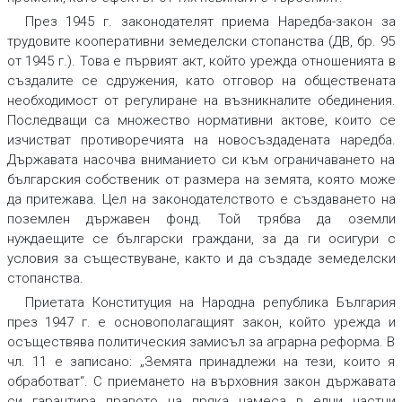
През 1945 г. законодателят приема Наредба-закон за
трудовите кооперативни земеделски стопанства (ДВ, бр. 95
от 1945 г.). Това е първият акт, който урежда отношенията в
създалите се сдружения, като отговор на обществената
необходимост от регулиране на възникналите обединения.
Последващи са множество нормативни актове, които се
изчистват противоречията на новосъздадената наредба.
Държавата насочва вниманието си към ограничаването на
българския собственик от размера на земята, която може
да притежава. Цел на законодателството е създаването на
поземлен държавен фонд. Той трябва да оземли
нуждаещите се български граждани, за да ги осигури с
условия за съществуване, както и да създаде земеделски
стопанства.
Приетата Конституция на Народна република България
през 1947 г. е основополагащият закон, който урежда и
осъществява политическия замисъл за аграрна реформа. В
чл. 11 е записано: „Земята принадлежи на тези, които я
обработват“. С приемането на върховния закон държавата
си гарантира правото на пряка намеса в едни частни