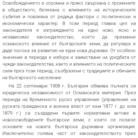
Освобождението е огромна и пряко свързана с промените
в обществото, белязана с влиянието на историческите
събития и повлияна от редица фактори с по-литически и
икономически характер. В този период главна цел на
законодателя е изграждането на едно ново, ясно и
независимо законодателство, което да премахне
османското влияние от българските земи, да регулира и
даде посока за развитие на една нова държава. От особено
значение в периода е избора и заимстване на уредбата от
чужди законодателства, както и влиянието на политическите
сили през този период, съобразени с традициите и обичаите
на българското население.
На 22 септември 1908 г. България обявява пълната си
юридическа независимост от Османската империя. През
периода на Временното руско управление (управление на
руската гражданска и военна власт от юни 1877 г. до юли
1879 г.) са създадени първите нормативни актове в
новоосвободените български земи, с които се полагат
основите на новата българска държавна организация.
Изключително голяма част от законодателството през