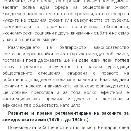
промените, които носят, са огромни, трудно проследими и
засягат всяка една сфера на обществения живот.
Ежедневно законодателството се променя, като отговор на
нуждите на отделния субект или съвкупността от субекти,
предизвикани от сложната политическа обстановка,
икономически, социални и други динамични събития не само
у нас, а в световен мащаб.
Разглеждането на българското законодателство
поетапно и сравнявайки пряката връзка между проблемите,
поставени пред държавата, ще ни даде един ясен поглед
върху огромното текучество на закони уреждащи
обществените отношения, свързани с правото на
собственост, владеене и ползване на земите. Разглеждайки
причините, наложили динамиката на законопроизводството,
ще добием представа и за това колко ефективна е
институционалната промяна и доколко е достъпна и
ефикасна тя в обществото, като цяло.
Развитие и правно регламентиране на законите за
земеделските земи (1878 г. до 1945 г.).
Поземлената собственост и отношения в България след