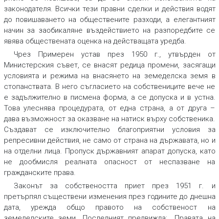
законодателя. Всички тези правни сделки и действия водят
до повишаването на обществените разходи, а елегантният
начин за заобикаляне въздействието на разпоредбите се
явява обществената оценка на действащата уредба.
Чрез Примерен устав през 1950 г., утвърден от
Министерския съвет, се внасят редица промени, засягащи
условията и режима на внасянето на земеделска земя в
стопанствата. В него съгласието на собствениците вече не
е задължително в писмена форма, а се допуска и в устна.
Това улеснява процедурата, от една страна, а от друга –
дава възможност за оказване на натиск върху собственика.
Създават се изключително благоприятни условия за
репресивни действия, не само от страна на държавата, но и
на отделни лица. Пропуск държавният апарат допуска, като
не дообмисля реалната опасност от неспазване на
гражданските права.
Законът за собствеността приет през 1951 г. и
претърпял съществени изменения през годините до днешна
дата, урежда общо правото на собственост на
земеделските земи. Последният предвижда: „Правата на