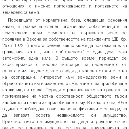
отношения, а именно притежаването и ползването на
земеделска земя.
Поредицата от нормативна база, следваща основния
закон, в различна степен ограничава собствениците на
земеделски земи. Намесата на държавата ясно се
проявява в Закона за собствеността на гражданите (ДВ, бр.
26 от 1973 г.), като определя какво може да притежава един
гражданин, като „лична собственост“ – един дом, един
автомобил, една вила. В същото време, периодът се
характеризира с масова миграция на населението от
селата към градовете, което води до масово строителство
на кооперации. Интересът към земеделските земи и
обработването им е изместен от желанието за придобиване
на жилища в града. Поради ограничаването на правата за
притежаване на частна собственост, обществото търси
заобиколни начини за придобиването му. В началото на 70-те
години се наблюдава повишаване на фиктивните разводи, за
да запазят хората недвижимото си имущество.
Прехвърлянето на имущество на деца и роднини също
рязко се повишава, за да се спазят изискванията на