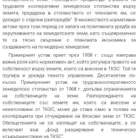
трудовите кооперативни земеделски стопанства върху
земята, предадена в стопанството от членовете им, се
уреждат с отделни разпоредби“. В множеството нормативни
актове през този период се залага на позитивната уредба за
окрупняването на земеделските земи, като същевременно
те са тясно свързани с плановата икономика за
създаването на по-модерно земеделие.
Примерният устав приет през 1958 г. също изиграва
важна роля като нормативен акт, който регулира правото на
собственост върху земите, които са внесени в ТКЗС. Той ги
групира и урежда тяхното управление. Десетилетие по-
късно Примереният устав на трудовокооперативното
земеделско стопанство от 1968 г. допълва ограниченията
на собствениците на земи. Разпореждането на
собствениците със земите им, които са внесени и
неизползвани от ТКЗС, може да става само в ползва на
кооперацията при отчуждаване на блокове земи от ТКЗС.
Обезщетенията не се изплащат на собствениците, а се
включват във „фонд разширяване и техническо
усъвършенстване на ТКЗС“.