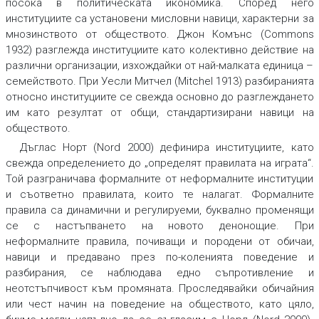
посока в политическата икономика. Според него
институциите са установени мисловни навици, характерни за
мнозинството от обществото. Джон Комънс (Commons
1932) разглежда институциите като колективно действие на
различни организации, изхождайки от най-малката единица –
семейството. При Уесли Митчел (Mitchel 1913) разбиранията
относно институциите се свежда основно до разглеждането
им като резултат от общи, стандартизирани навици на
обществото.
Дъглас Норт (Nord 2000) дефинира институциите, като
свежда определението до „определят правилата на играта“.
Той разграничава формалните от неформалните институции
и съответно правилата, които те налагат. Формалните
правила са динамични и регулируеми, буквално променящи
се с настъпването на новото денонощие. При
неформалните правила, почиващи и породени от обичаи,
навици и предавано през по-коленията поведение и
разбирания, се наблюдава едно съпротивление и
неотстъпчивост към промяната. Проследявайки обичайния
или чест начин на поведение на обществото, като цяло,