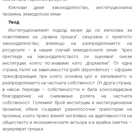
Ключови думи:
законодателство; институционална
промяна; земеделски земи
Увод
Институционалният подход може да се използва за
осветляване на „правна грешка“, свързана с приетото
законодателство, влияещо на разпределението на
ресурсите – в нашия случай земеделските земи. Чрез
прегледа на законодателството се оценяват онези
институции, които по-знаваме като „формални“. От една
страна, пътят на зависимостта (path dependence) – оформя
трансформация, при която основна цел е запазването и
разпределението на частната собственост. От друга страна,
в някои периоди – собствеността е била консолидирана
благодарение на снижаване ролята на частната
собственост. Големият брой институции и институционални
промени, обаче създават разнопосочни траектории на
промяна, които пряко влияят негативно на адаптивността на
обществото и икономическите актьори и в крайна сметка –
акумулират грешка.