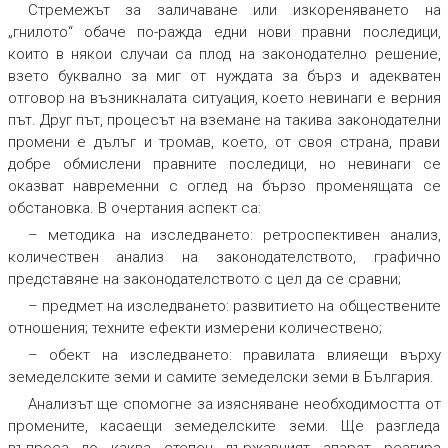
Стремежът за заличаване или изкореняването на
„гнилото“ обаче по-ражда едни нови правни последици,
които в някои случаи са плод на законодателно решение,
взето буквално за миг от нуждата за бърз и адекватен
отговор на възникналата ситуация, което невинаги е верния
път. Друг път, процесът на вземане на такива законодателни
промени е дълъг и тромав, което, от своя страна, прави
добре обмислени правните последици, но невинаги се
оказват навременни с оглед на бързо променящата се
обстановка. В очертания аспект са:
– методика на изследването: ретроспективен анализ,
количествен анализ на законодателството, графично
представяне на законодателството с цел да се сравни;
– предмет на изследването: развитието на обществените
отношения; техните ефекти измерени количествено;
– обект на изследването: правилата влияещи върху
земеделските земи и самите земеделски земи в България.
Анализът ще спомогне за изясняване необходимостта от
промените, касаещи земеделските земи. Ще разгледа