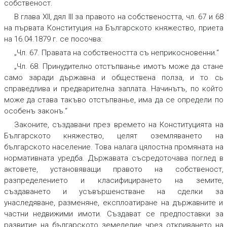
собственост.
В глава XII, дял III за правото на собствеността, чл. 67 и 68
на първата Конституция на Българското княжество, приета
на 16.04.1879 г. се посочва:
„Чл. 67. Правата на собствеността съ неприкосновенни.“
„Чл. 68. Принудително отстъпванье имотъ може да стане
само заради държавна и обществена полза, и то сь
справедлива и предварителна заплата. Начинътъ, по който
може да става такъво отстъпванье, има да се определи по
особенъ законъ.“
Законите, създавани през времето на Конституцията на
Българското княжество, целят оземляването на
българското население. Това налага цялостна промяната на
нормативната уредба. Държавата съсредоточава поглед в
актовете, установяващи правото на собственост,
разпределението и класифицирането на земите,
създаването и усъвършенстване на сделки за
унаследяване, разменяне, експлоатиране на държавните и
частни недвижими имоти. Създават се предпоставки за
развитие на българското земеделие чрез откриването на