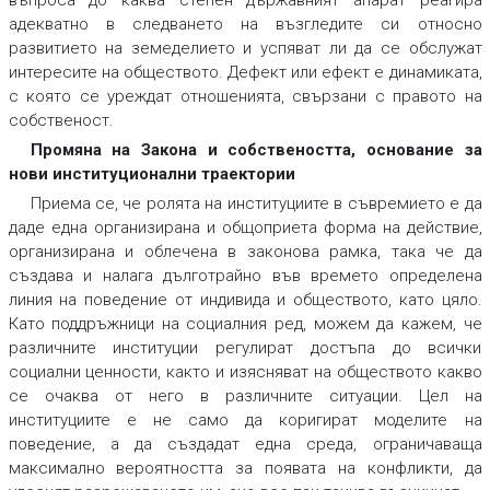
въпроса до каква степен държавният апарат реагира
адекватно в следването на възгледите си относно
развитието на земеделието и успяват ли да се обслужат
интересите на обществото. Дефект или ефект е динамиката,
с която се уреждат отношенията, свързани с правото на
собственост.
Промяна на Закона и собствеността, основание за
нови институционални траектории
Приема се, че ролята на институциите в съвремието е да
даде една организирана и общоприета форма на действие,
организирана и облечена в законова рамка, така че да
създава и налага дълготрайно във времето определена
линия на поведение от индивида и обществото, като цяло.
Като поддръжници на социалния ред, можем да кажем, че
различните институции регулират достъпа до всички
социални ценности, както и изясняват на обществото какво
се очаква от него в различните ситуации. Цел на
институциите е не само да коригират моделите на
поведение, а да създадат една среда, ограничаваща
максимално вероятността за появата на конфликти, да