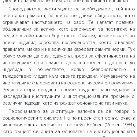
улеснят разрешаването им, ако все пак такива възникнат.
Според автора институциите са необходимост, тъй като
очертават рамката, по която се движи обществото, като
ограничават настъпването на хаос. Те налагат правила,
общовалидни за всички, като допринасят за постигане на
ред и спокойствие в обществото. Смятам, че несъзнателно
всеки индивид одобрява подредеността, която създават
правилата, макар и не всички да харесват самите норми. Тук
обаче можем да разгледаме въпроса за ефективността на
институциите в съвремието, до каква степен те достигат до
индивида в обществото, колко безпристрастно и
тъждествено гледат към своите граждани. Изучаването на
институциите е в основата на социологическите проучвания.
Редица автори създават своите трудове, разглеждайки и
изследвайки институциите и институционалните промени с
различни подходи, като изграждат основите на тази наука.
Първоначално за институции започва да се говори в
социологическите анализи. На по-късен етап се включва в
икономическата теория от Торстейн Веблен (Veblen 1984),
като същият се счита за основател на институционалната