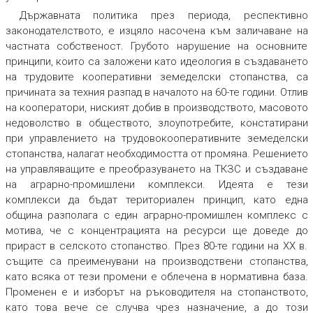
Държавната политика през периода, респективно
законодателството, е изцяло насочена към заличаване на
частната собственост. Грубото нарушение на основните
принципи, които са заложени като идеология в създаването
на трудовите кооперативни земеделски стопанства, са
причината за техния разпад в началото на 60-те години. Отлив
на кооператори, ниският добив в производството, масовото
недоволство в обществото, злоупотребите, констатирани
при управлението на трудовокооперативните земеделски
стопанства, налагат необходимостта от промяна. Решението
на управляващите е преобразуването на ТКЗС и създаване
на аграрно-промишлени комплекси. Идеята е тези
комплекси да бъдат териториален принцип, като една
община разполага с един аграрно-промишлен комплекс с
мотива, че с концентрацията на ресурси ще доведе до
прираст в селското стопанство. През 80-те години на ХХ в.
същите са преименувани на производствени стопанства,
като всяка от тези промени е облечена в нормативна база.
Променен е и изборът на ръководителя на стопанството,
като това вече се случва чрез назначение, а до този