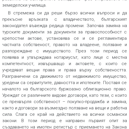
земеделски училища.
В стремежа си да реши бързо всички въпроси и да
прекъсне връзката с владичеството, българският
законодател въвежда редица промени. Започва замяна на
турските документи за документи за правоспособност с
крепостни актове, установява се и се регламентира
частната собственост, правото на владеене, ползване и
разпореждане с имуществото. През този период се
появява и утвърждава нотариусът, като лице с местна
компетентност, извършващо и актовете, с които се
учредяват вещни права и права върху собствеността.
Разграничени са движимото от недвижимото имущество,
уредени са сервитутите, давността и ипотеките. Поставя се
началото на българското буржоазно облигационно право.
Уреждат се различните видове договори, като тези, с които
се прехвърля собственост – покупко-продажба и замяна,
както и договори за възмездно ползване на вещи и работна
сила. Слага се край на действието на всички османски
закони. В този период е направен първият опит за
създаването на имотен регистър с приемането на Закона