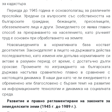
за кадастъра.
Периода до 1945 година е основополагащ за различните
прослойки. Уредени са въпросите със собствеността на
българските граждани, бежанците, преселниците,
обезземлените лица и други. Земеделието се явява главен
способ за прехранването на населението, като ръчният
труд е основен при обработването на земите.
Нововъведенията в нормативната база костват
десетилетия. Законодателят в лицето на държавата действа
последователно, като изменя или допълва нормативните си
актове в разумен период от време, с достатъчно дълги
срокове. Промените по изграждането на българската
държава настъпва сравнително плавно в сравнение с
настоящата динамика. В наши дни като че ли ежедневието е
обременено или благословено с бързия темп на развитие
на информационните технологии и динамика на социалната
среда.
Развитие и правно регламентиране на законите за
земеделските земи (1945 г. до 1989 г.).