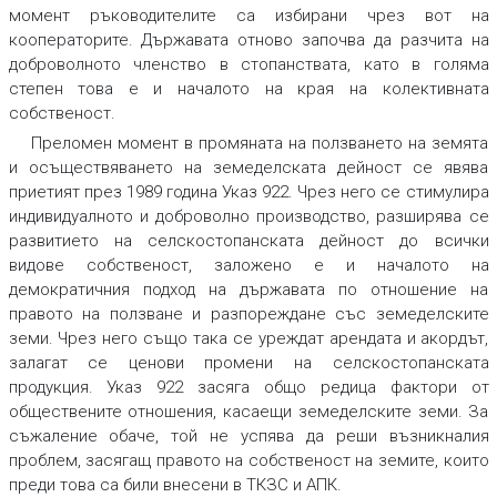
момент ръководителите са избирани чрез вот на
кооператорите. Държавата отново започва да разчита на
доброволното членство в стопанствата, като в голяма
степен това е и началото на края на колективната
собственост.
Преломен момент в промяната на ползването на земята
и осъществяването на земеделската дейност се явява
приетият през 1989 година Указ 922. Чрез него се стимулира
индивидуалното и доброволно производство, разширява се
развитието на селскостопанската дейност до всички
видове собственост, заложено е и началото на
демократичния подход на държавата по отношение на
правото на ползване и разпореждане със земеделските
земи. Чрез него също така се уреждат арендата и акордът,
залагат се ценови промени на селскостопанската
продукция. Указ 922 засяга общо редица фактори от
обществените отношения, касаещи земеделските земи. За
съжаление обаче, той не успява да реши възникналия
проблем, засягащ правото на собственост на земите, които
преди това са били внесени в ТКЗС и АПК.