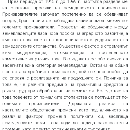
През периода от 1945 г. до 1989 г. настъпва разделение
на различни профили на земеделското производство.
Производителите започват постепенно да се обединяват
според бранша си и се наблюдава взаимопомощ между по-
големите производители. Процесът на обединение между
земевладелците дава нова посока на аграрното развитие, а
именно създаването на кооперирането и уедряването на
земеделските стопанства. Съществен фактор е стремежът
към модернизация, автоматизация и постепенното
изместване на ръчния труд. В създалата се обстановка са
засегнати една категория земевладелци. Встрани на общия
фон остава дребният производител, който е неспособен да
се справя с реализацията на продукцията си. Причина за
това е, че разчита предимно на примитивни средства и
ръчен труд при обработване на земите си. Вследствие на
това повечето от по-малките стопанства се поглъщат от по-
големите производители. Държавата реагира на
настъпилите обществени промени, като под влиянието на
различни фактори променя политиката си, засягаща
земеделските земи. Това води до редица законодателни
промени, като ефектът от тях невинаги е търсеният.