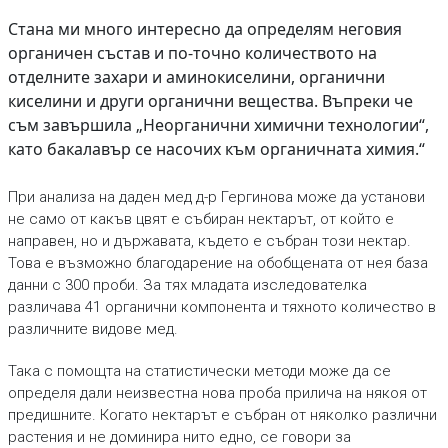
Стана ми много интересно да определям неговия
органичен състав и по-точно количеството на
отделните захари и аминокиселини, органични
киселини и други органични вещества. Въпреки че
съм завършила „Неорганични химични технологии“,
като бакалавър се насочих към органичната химия.“
При анализа на даден мед д-р Гергинова може да установи
не само от какъв цвят е събиран нектарът, от който е
направен, но и държавата, където е събран този нектар.
Това е възможно благодарение на обобщената от нея база
данни с 300 проби. За тях младата изследователка
различава 41 органични компонента и тяхното количество в
различните видове мед.
Така с помощта на статистически методи може да се
определя дали неизвестна нова проба прилича на някоя от
предишните. Когато нектарът е събран от няколко различни
растения и не доминира нито едно, се говори за