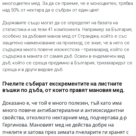
многоцветен мед. За да се приеме, че е моноцветен, трябва
над 50% от нектара да е събран от един цвят.
Държавите също могат да се определят на базата на
статистика и на тези 41 компонента. Например за България,
особено за дъбовия манов мед от Странджа, който е със
защитено наименование на произход, се знае, че в него се
съдържа много повече изокестоза –тризахарид, който се
съдържа в маната от самия дъб. Освен в ендемичен вид
дъб, който се среща предимно в България, тризахаридът се
среща и в други видове дъб.
Пчелите събират екскрементите на листните
въшки по дъба, от които правят мановия мед.
Доказано е, че той е много полезен, тъй като има
много повече антибактериални и антиоксидантни
свойства, отколкото нектарния мед, подчертава д-р
Гергинова. Мановият мед не действа добре на
пчелите и затова през зимата пчеларите ги хранят с