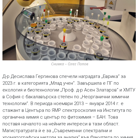
Снимка – Олег Попов
Д-р Десислава Гергинова спечели наградата „Еврика“ за
2023 г. в категорията „Млад учен“. Завършила е ПГ по
екология и биотехнологии „Проф. д-р Асен Златаров“ и ХМТУ
в София с бакалавърска степен по „Неорганични химични
технологии“. В периода ноември 2013 – януари 2014 г. е
стажант в Центъра по ЯМР спектроскопия на Института по
органична химия с център по фитохимия – БАН. Това
поставя началото на нейните интереси в тази област.
Магистратурата ѝ e за „Съвременни спектрални и
хроматографски методи за анализ“ във Факултета по химия