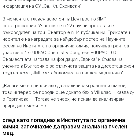
и фармация на СУ „Св. Кл. Охридски“.
В момента е главен асистент в Центъра по ЯМР
спектроскопия. Участник е в 22 научни проекта и е
ръководител на три. Съавтор е в 14 публикации. Трикратен
носител е на наградата за най-добър постер на Научните
сесии на Института по органична химия; получава грант за
th
участие в 47
IUPAC Chemistry Congress – IUPAC 100.
Съвместната награда на фондация „Еврика“ и Съюза на
учените в България е за отличната защита на дисертационен
труд на тема „ЯМР метаболомика на пчелен мед и вино“.
„Винаги ме е привличало да анализирам различни смеси,
този интерес се породи още докато бях в VIII клас – казва д-
р Гергинова. – Тогава не знаех, че искам да анализирам
природни смеси. Но
след като попаднах в Института по органична
химия, започнахме да правим анализ на пчелен
мед.