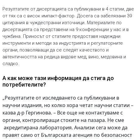
Резултатите от дисертацията са публикувани в 4 статии, две
от тях са с висок импакт-фактор. Досега са забелязани 39
цитирания в чуждестранни източници. Материалите по
дисертацията са представени на 9 конференции у нас и в
чужбина. Приносът от статиите предоставя надеждни
инструменти и методи за индустрията и регулаторните
органи, позволяващи да се следят качеството и
автентичността на редица видове мед, вино, медовина и
сладко.
А как може тази информация да стига до
потребителите?
„Резултатите от изследването са публикувани в
научни издания, но колко хора четат научни статии –
казва д-р Гергинова. – Все още не контактуваме с
органи, контролиращи стоките на пазара. Не сме
акредитирана лаборатория. Анализи сега може да
правят само от Българската агенция по безопасност