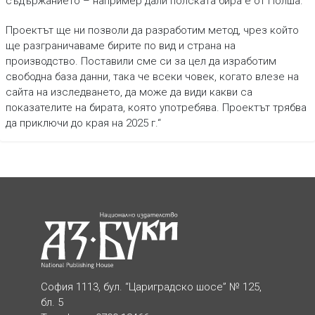
съдържанието – например дали полската бира е от Полша.
Проектът ще ни позволи да разработим метод, чрез който
ще разграничаваме бирите по вид и страна на
производство. Поставили сме си за цел да изработим
свободна база данни, така че всеки човек, когато влезе на
сайта на изследването, да може да види какви са
показателите на бирата, която употребява. Проектът трябва
да приключи до края на 2025 г.“
София 1113, бул. “Цариградско шосе” № 125,
бл. 5