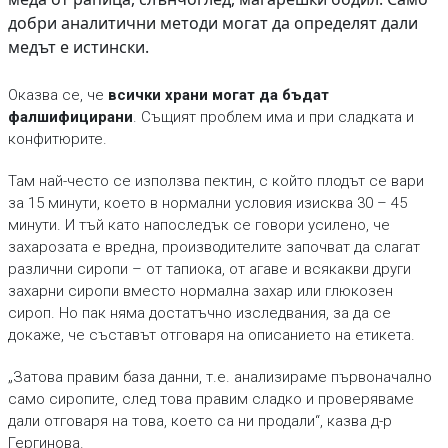
добри аналитични методи могат да определят дали
медът е истински.
Оказва се, че
всички храни могат да бъдат
фалшифицирани
. Същият проблем има и при сладката и
конфитюрите.
Там най-често се използва пектин, с който плодът се вари
за 15 минути, което в нормални условия изисква 30 – 45
минути. И тъй като напоследък се говори усилено, че
захарозата е вредна, производителите започват да слагат
различни сиропи – от тапиока, от агаве и всякакви други
захарни сиропи вместо нормална захар или глюкозен
сироп. Но пак няма достатъчно изследвания, за да се
докаже, че съставът отговаря на описанието на етикета.
„Затова правим база данни, т.е. анализираме първоначално
само сиропите, след това правим сладко и проверяваме
дали отговаря на това, което са ни продали“, казва д-р
Гергинова.