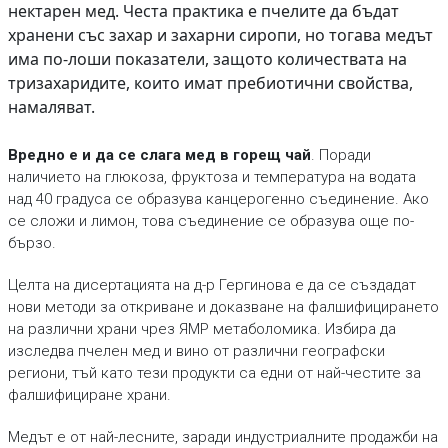
нектарен мед. Честа практика е пчелите да бъдат
хранени със захар и захарни сиропи, но тогава медът
има по-лоши показатели, защото количествата на
тризахаридите, които имат пребиотични свойства,
намаляват.
Вредно е и да се слага мед в горещ чай
. Поради
наличието на глюкоза, фруктоза и температура на водата
над 40 градуса се образува канцерогенно съединение. Ако
се сложи и лимон, това съединение се образува още по-
бързо.
Целта на дисертацията на д-р Гергинова е да се създадат
нови методи за откриване и доказване на фалшифицирането
на различни храни чрез ЯМР метаболомика. Избира да
изследва пчелен мед и вино от различни географски
региони, тъй като тези продукти са едни от най-честите за
фалшифициране храни.
Медът е от най-лесните, заради индустриалните продажби на