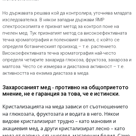
Но държавата решава кой да контролира, уточнява младата
изследователка. В някои западни държави ЯМР
спектроскопията е признат метод за контрол поне на
пчелен мед. Тук признатият метод са високоефективната
течна хроматография и поленовият анализ, с който се
определя ботаническият произход – т.е. растението.
Високоефективната течна хроматография най-често
определя четирите захарида глюкоза, фруктоза, захароза и
малтоза. Често се измерва и диастазна активност – т.е.
активността на ензима диастаза в меда.
Захаросаният мед
противно на общоприетото
-
мнение, не е гаранция за това, че е истински.
Кристализацията на меда зависи от съотношението
на глюкозата, фруктозата и водата в него. Някои
видове кристализират трудно – като мановия и
акациевия мед, а други кристализират лесно – като
меда от рапица, слънчоглед, магарешки бодил. Само