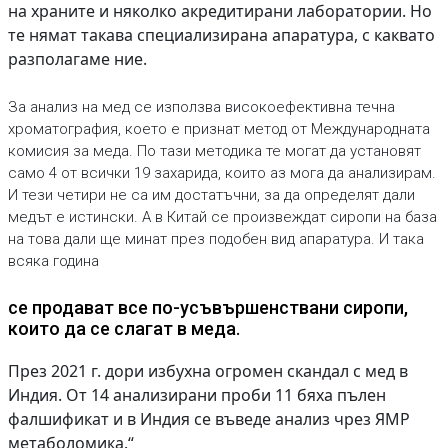
на храните и няколко акредитирани лаборатории. Но
те нямат такава специализирана апаратура, с каквато
разполагаме ние.
За анализ на мед се използва високоефективна течна
хроматография, което е признат метод от Международната
комисия за меда. По тази методика те могат да установят
само 4 от всички 19 захарида, които аз мога да анализирам.
И тези четири не са им достатъчни, за да определят дали
медът е истински. А в Китай се произвеждат сиропи на база
на това дали ще минат през подобен вид апаратура. И така
всяка година
се продават все по-усъвършенствани сиропи,
които да се слагат в меда.
През 2021 г. дори избухна огромен скандал с мед в
Индия. От 14 анализирани проби 11 бяха пълен
фалшификат и в Индия се въведе анализ чрез ЯМР
метаболомика.“