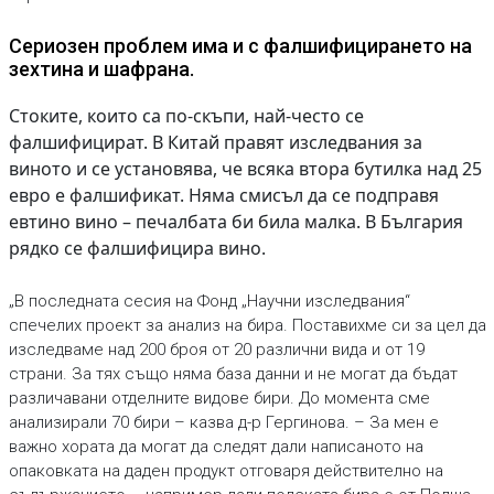
Сериозен проблем има и с фалшифицирането на
зехтина и шафрана.
Стоките, които са по-скъпи, най-често се
фалшифицират. В Китай правят изследвания за
виното и се установява, че всяка втора бутилка над 25
евро е фалшификат. Няма смисъл да се подправя
евтино вино – печалбата би била малка. В България
рядко се фалшифицира вино.
„В последната сесия на Фонд „Научни изследвания“
спечелих проект за анализ на бира. Поставихме си за цел да
изследваме над 200 броя от 20 различни вида и от 19
страни. За тях също няма база данни и не могат да бъдат
различавани отделните видове бири. До момента сме
анализирали 70 бири – казва д-р Гергинова. – За мен е
важно хората да могат да следят дали написаното на
опаковката на даден продукт отговаря действително на