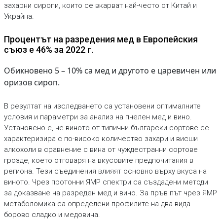
захарни сиропи, които се вкарват най-често от Китай и
Украйна.
Процентът на разредения мед в Европейския
съюз е 46% за 2022 г.
Обикновено 5 – 10% са мед и другото е царевичен или
оризов сироп.
В резултат на изследването са установени оптималните
условия и параметри за анализ на пчелен мед и вино.
Установено е, че виното от типични български сортове се
характеризира с по-високо количество захари и висши
алкохоли в сравнение с вина от чуждестранни сортове
грозде, което отговаря на вкусовите предпочитания в
региона. Тези съединения влияят основно върху вкуса на
виното. Чрез протонни ЯМР спектри са създадени методи
за доказване на разреден мед и вино. За пръв път чрез ЯМР
метаболомика са определени профилите на два вида
борово сладко и медовина.