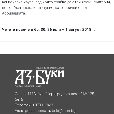
национална кауза, зад която трябва да стои всеки българин,
всяка българска институция, категорични са от
Асоциацията.
Четете повече в бр. 30, 26 юли – 1 август 2018 г.
София 1113, бул. “Цариградско шосе” № 125,
бл. 5
Телефон: +0700 18466
Електронна поща:
azbuki@mon.bg