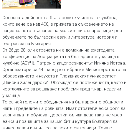
Основната дейност на българските училища в чужбина,
които вече са над 400, е грижата за съхранението на
националното съзнание на малките ни сънародници чрез
обучението по български език и литература, история и
география на България.
От 26 до 28 юли страната ни е домакин на ежегодната
конференция на Асоциацията на българските училища в
чужбина (АБУЧ). Патрон е вицепрезидентът Илияна Йотова.
Организатори са 44. народно събрание Министерството на
образованието и науката и Пловдивският университет
„Паисий Хилендарски“. Обсъждат се постиженията, както и
неотложните за решаване проблеми пред т.нар. неделни
училища.
Те са най-големите обединения на българските общности
извън пределите на родината. Имат стратегическа роля да
възпитават и обучават десетки хиляди деца така, че чрез
езика и познанията за нашия бит и култура България да
живее далеч извън географските си граници. Това е