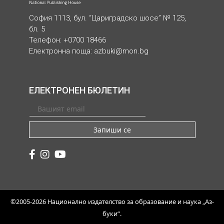
София 1113, бул. “Цариградско шосе” № 125,
бл. 5
Телефон: +0700 18466
Електронна поща:
azbuki@mon.bg
ЕЛЕКТРОНЕН БЮЛЕТИН
Запиши се
©2005-2026 Национално издателство за образование и наука „Аз-
буки“.