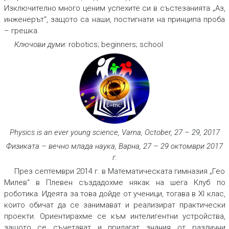
Изключително много ценим успехите си в състезанията „Аз,
инженерът“, защото са наши, постигнати на принципа проба
– грешка.
Ключови думи:
robotics; beginners; school
Physics is an ever young science, Varna, October, 27 – 29, 2017
Физиката – вечно млада наука, Варна, 27 – 29 октомври 2017
г.
През септември 2014 г. в Математическата гимназия „Гео
Милев“ в Плевен създадохме някак на шега Клуб по
роботика. Идеята за това дойде от ученици, тогава в XI клас,
които обичат да се занимават и реализират практически
проекти. Ориентирахме се към интелигентни устройства,
защото се съчетават и прилагат знания от различни