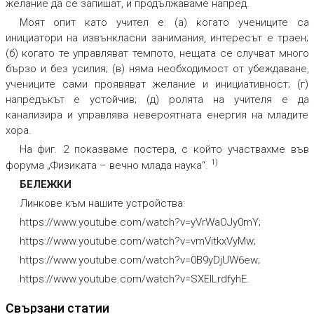
желание да се запишат, и продължаваме напред.
Моят опит като учител е: (а) когато учениците са
инициатори на извънкласни занимания, интересът е траен;
(б) когато те управляват темпото, нещата се случват много
бързо и без усилия; (в) няма необходимост от убеждаване,
учениците сами проявяват желание и инициативност; (г)
напредъкът е устойчив; (д) ролята на учителя е да
канализира и управлява невероятната енергия на младите
хора.
На фиг. 2 показваме постера, с който участвахме във
1)
форума „Физиката – вечно млада наука“.
БЕЛЕЖКИ
Линкове към нашите устройства:
https://www.youtube.com/watch?v=yVrWaOJy0mY;
https://www.youtube.com/watch?v=vmVitkxVyMw;
https://www.youtube.com/watch?v=0B9yDjUW6ew;
https://www.youtube.com/watch?v=SXEILrdfyhE.
Свързани статии