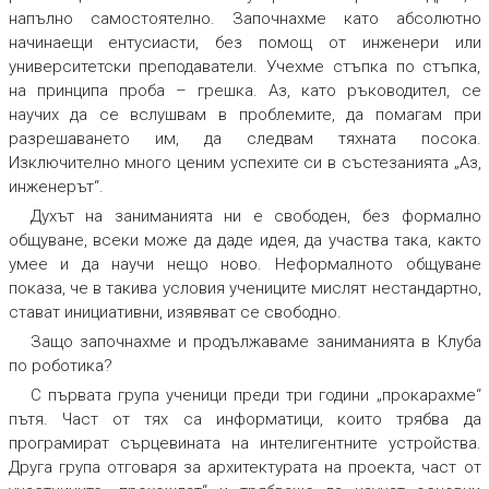
напълно самостоятелно. Започнахме като абсолютно
начинаещи ентусиасти, без помощ от инженери или
университетски преподаватели. Учехме стъпка по стъпка,
на принципа проба – грешка. Аз, като ръководител, се
научих да се вслушвам в проблемите, да помагам при
разрешаването им, да следвам тяхната посока.
Изключително много ценим успехите си в състезанията „Аз,
инженерът“.
Духът на заниманията ни е свободен, без формално
общуване, всеки може да даде идея, да участва така, както
умее и да научи нещо ново. Неформалното общуване
показа, че в такива условия учениците мислят нестандартно,
стават инициативни, изявяват се свободно.
Защо започнахме и продължаваме заниманията в Клуба
по роботика?
С първата група ученици преди три години „прокарахме“
пътя. Част от тях са информатици, които трябва да
програмират сърцевината на интелигентните устройства.
Друга група отговаря за архитектурата на проекта, част от