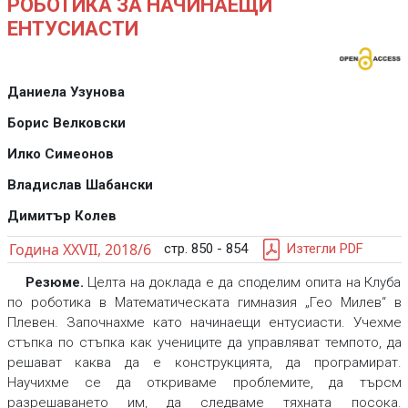
РОБОТИКА ЗА НАЧИНАЕЩИ
ЕНТУСИАСТИ
Даниела Узунова
Борис Велковски
Илко Симеонов
Владислав Шабански
Димитър Колев
Година XXVII, 2018/6
стр. 850 - 854
Изтегли PDF
Резюме.
Целта на доклада е да споделим опита на Клуба
по роботика в Математическата гимназия „Гео Милев“ в
Плевен. Започнахме като начинаещи ентусиасти. Учехме
стъпка по стъпка как учениците да управляват темпото, да
решават каква да е конструкцията, да програмират.
Научихме се да откриваме проблемите, да търсм
разрешаването им, да следваме тяхната посока.