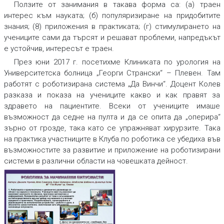
Ползите от занимания в такава форма са: (а) траен
интерес към науката; (б) популяризиране на придобитите
знания; (8) приложения в практиката; (г) стимулирането на
учениците сами да търсят и решават проблеми, напредъкът
е устойчив, интересът е траен.
През юни 2017 г. посетихме Клиниката по урология на
Университетска болница „Георги Странски“ – Плевен. Там
работят с роботизирана система „Да Винчи“. Доцент Колев
разказа и показа на учениците какво и как правят за
здравето на пациентите. Всеки от учениците имаше
възможност да седне на пулта и да се опита да „оперира“
зърно от грозде, така като се упражняват хирурзите. Така
на практика участниците в Клуба по роботика се убедиха във
възможностите за развитие и приложение на роботизирани
системи в различни области на човешката дейност.