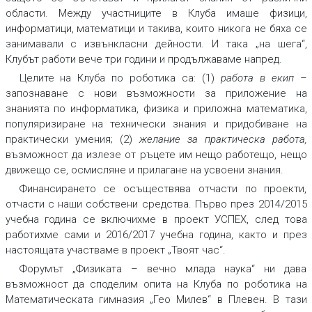
области. Между участниците в Клуба имаше физици,
информатици, математици и такива, които никога не бяха се
занимавали с извънкласни дейности. И така „на шега“,
Клубът работи вече три години и продължаваме напред.
Целите на Клуба по роботика са: (1)
работа в екип
–
запознаване с нови възможности за приложение на
знанията по информатика, физика и приложна математика,
популяризиране на технически знания и придобиване на
практически умения; (2)
желание за практическа работа
,
възможност да излезе от ръцете им нещо работещо, нещо
движещо се, осмисляне и прилагане на усвоени знания.
Финансирането се осъществява отчасти по проекти,
отчасти с наши собствени средства. Първо през 2014/2015
учебна година се включихме в проект УСПЕХ, след това
работихме сами и 2016/2017 учебна година, както и през
настоящата участваме в проект „Твоят час“.
Форумът „Физиката – вечно млада наука“ ни дава
възможност да споделим опита на Клуба по роботика на
Математическата гимназия „Гео Милев“ в Плевен. В тази