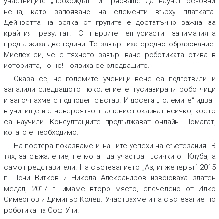
участниците „прохождат“ и трябваше да научат основни
неща, като запояване на елементи върху платката.
Дейността на всяка от групите е достатъчно важна за
крайния резултат. С първите ентусиасти заниманията
продължиха две години. Те завършиха средно образование.
Мислех си, че с тяхното завършване роботиката отива в
историята, но не! Появиха се следващите.
Оказа се, че големите ученици вече са подготвили и
запалили следващото поколение ентусиазирани роботчици
и започнахме с подновен състав. И досега „големите“ идват
в училище и с невероятно търпение показват всичко, което
са научили. Консултациите продължават онлайн. Помагат,
когато е необходимо.
На постера показваме и нашите успехи на състезания. В
тях, за съжаление, не могат да участват всички от Клуба, а
само представители. На състезанието „Аз, инженерът“ 2015
г. Цони Витков и Никола Александров извоюваха златен
медал, 2017 г. имаме второ място, спечелено от Илко
Симеонов и Димитър Колев. Участвахме и на състезание по
роботика на СофтУни.